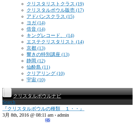
クリスタリストクラス
(19)
クリスタルボウル販売
(17)
アドバンスクラス
(15)
ヨガ
(14)
倍音
(14)
キングレコード、
(14)
エステクリスタリスト
(14)
京都
(13)
響きの特別講座
(13)
静岡
(12)
仙酔島
(11)
クリアリング
(10)
宇宙
(10)
クリスタルボウルナビ
Search
『クリスタルボウルの種類 １・・』
3月 8th, 2016 @ 08:11 am › admin