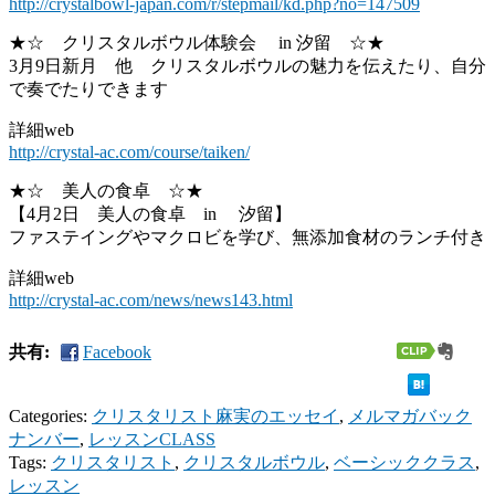
http://crystalbowl-japan.com/r/stepmail/kd.php?no=147509
★☆ クリスタルボウル体験会 in 汐留 ☆★
3月9日新月 他 クリスタルボウルの魅力を伝えたり、自分
で奏でたりできます
詳細web
http://crystal-ac.com/course/taiken/
★☆ 美人の食卓 ☆★
【4月2日 美人の食卓 in 汐留】
ファステイングやマクロビを学び、無添加食材のランチ付き
詳細web
http://crystal-ac.com/news/news143.html
共有:
Facebook
Categories:
クリスタリスト麻実のエッセイ
,
メルマガバック
ナンバー
,
レッスンCLASS
Tags:
クリスタリスト
,
クリスタルボウル
,
ベーシッククラス
,
レッスン