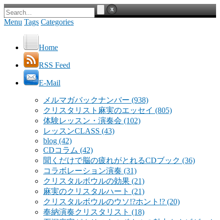
Menu
Tags
Categories
Home
RSS Feed
E-Mail
メルマガバックナンバー
(938)
クリスタリスト麻実のエッセイ
(805)
体験レッスン・演奏会
(102)
レッスンCLASS
(43)
blog
(42)
CDコラム
(42)
聞くだけで脳の疲れがとれるCDブック
(36)
コラボレーション演奏
(31)
クリスタルボウルの効果
(21)
麻実のクリスタルハート
(21)
クリスタルボウルのウソ!?ホント!?
(20)
奉納演奏クリスタリスト
(18)