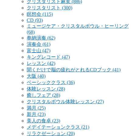
クリスタリスト麻実
(886)
クリスタリスト
(300)
瞑想会
(115)
CD
(93)
ミュージケア・クリスタルボウル・ヒーリング
(68)
奉納演奏
(62)
演奏会
(61)
富士山
(47)
キングレコード
(47)
レッスン
(42)
聞くだけで脳の疲れがとれるCDブック
(41)
大阪
(40)
ベーシッククラス
(36)
体験レッスン
(28)
癒しフェア
(28)
クリスタルボウル体験レッスン
(27)
満月
(25)
新月
(23)
美人の食卓
(23)
メデイテーションクラス
(21)
リラクゼーション
(20)