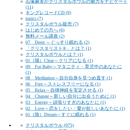
石塚麻実がクリスタルボウルの魅力をナビゲート
(11)
キングレコードCD
(9)
topics
(7)
クリスタルボウル販売
(7)
はじめての方へ
(6)
無料メール講座
(2)
07 Deep ～ぐっすり眠れる
(2)
「クリスタリスト®」とは？
(1)
クリスタルボウルとは？
(1)
01（陽）Clear～クリアになる
(1)
09 For Baby～マタニティ・育児中のあなたに
(1)
08 Meditation～自分自身を見つめ直す
(1)
06 Free～ストレスフリーになる
(1)
05 Relax～自律神経を安定させる
(1)
04 Change～新しい自分に出会うために
(1)
03 Energy～頑張りすぎのあなたに
(1)
02 Love～恋をしたい・愛が欲しいあなたに
(1)
01（陰）Dream～すぐに眠れる
(1)
クリスタルボウル
(975)