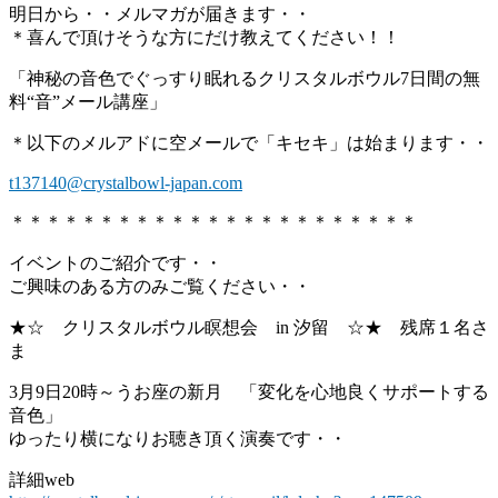
明日から・・メルマガが届きます・・
＊喜んで頂けそうな方にだけ教えてください！！
「神秘の音色でぐっすり眠れるクリスタルボウル7日間の無
料“音”メール講座」
＊以下のメルアドに空メールで「キセキ」は始まります・・
t137140@crystalbowl-japan.com
＊＊＊＊＊＊＊＊＊＊＊＊＊＊＊＊＊＊＊＊＊＊＊
イベントのご紹介です・・
ご興味のある方のみご覧ください・・
★☆ クリスタルボウル瞑想会 in 汐留 ☆★ 残席１名さ
ま
3月9日20時～うお座の新月 「変化を心地良くサポートする
音色」
ゆったり横になりお聴き頂く演奏です・・
詳細web