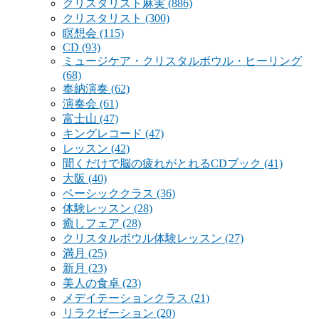
クリスタリスト麻実
(886)
クリスタリスト
(300)
瞑想会
(115)
CD
(93)
ミュージケア・クリスタルボウル・ヒーリング
(68)
奉納演奏
(62)
演奏会
(61)
富士山
(47)
キングレコード
(47)
レッスン
(42)
聞くだけで脳の疲れがとれるCDブック
(41)
大阪
(40)
ベーシッククラス
(36)
体験レッスン
(28)
癒しフェア
(28)
クリスタルボウル体験レッスン
(27)
満月
(25)
新月
(23)
美人の食卓
(23)
メデイテーションクラス
(21)
リラクゼーション
(20)