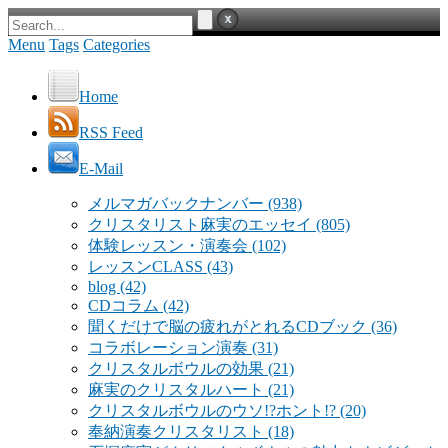
Menu
Tags
Categories
Home
RSS Feed
E-Mail
メルマガバックナンバー
(938)
クリスタリスト麻実のエッセイ
(805)
体験レッスン・演奏会
(102)
レッスンCLASS
(43)
blog
(42)
CDコラム
(42)
聞くだけで脳の疲れがとれるCDブック
(36)
コラボレーション演奏
(31)
クリスタルボウルの効果
(21)
麻実のクリスタルハート
(21)
クリスタルボウルのウソ!?ホント!?
(20)
奉納演奏クリスタリスト
(18)