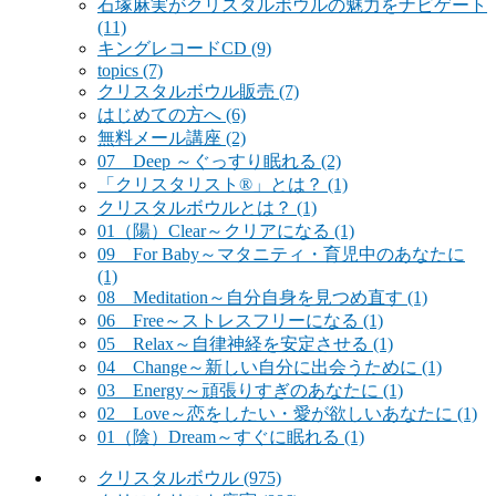
石塚麻実がクリスタルボウルの魅力をナビゲート
(11)
キングレコードCD
(9)
topics
(7)
クリスタルボウル販売
(7)
はじめての方へ
(6)
無料メール講座
(2)
07 Deep ～ぐっすり眠れる
(2)
「クリスタリスト®」とは？
(1)
クリスタルボウルとは？
(1)
01（陽）Clear～クリアになる
(1)
09 For Baby～マタニティ・育児中のあなたに
(1)
08 Meditation～自分自身を見つめ直す
(1)
06 Free～ストレスフリーになる
(1)
05 Relax～自律神経を安定させる
(1)
04 Change～新しい自分に出会うために
(1)
03 Energy～頑張りすぎのあなたに
(1)
02 Love～恋をしたい・愛が欲しいあなたに
(1)
01（陰）Dream～すぐに眠れる
(1)
クリスタルボウル
(975)