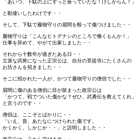
「あいつ、下駄の上にずっと座っていたな！けしからん！」
と勘違いしたわけです・・
そして、下駄で履物守りの眉間を殴って傷つけました・・
履物守りは「こんなヒトデナシのところで働くもんか！」
仕事を辞めて、やがて出家しました・・
それから十数年が過ぎたある日・・
立派な武将になった正宗公は、自分の菩提寺にたくさんの
お坊さんを招きました・・
そこに招かれた一人が、かつて履物守りの僧侶でした・・
眉間に傷のある僧侶に目が留まった政宗公は
「かつて、戦でついた傷かな？ぜひ、武勇伝を教えてくれ」
と言うのです・・
僧侶は、ここぞとばかりに・・
「いえ、昔、あたなにつけられた傷です。
かくかく、しかじか・・」と説明しました・・