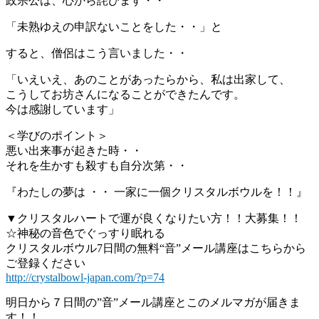
政宗公は、心から詫びます・・
「未熟ゆえの申訳ないことをした・・」と
すると、僧侶はこう言いました・・
「いえいえ、あのことがあったらから、私は出家して、
こうしてお坊さんになることができたんです。
今は感謝しています」
＜学びのポイント＞
悪い出来事が起きた時・・
それを生かすも殺すも自分次第・・
『わたしの夢は ・・ 一家に一個クリスタルボウルを！！』
▼クリスタルハートで運が良くなりたい方！！大募集！！
☆神秘の音色でぐっすり眠れる
クリスタルボウル7日間の無料“音”メール講座はこちらから
ご登録ください
http://crystalbowl-japan.com/?p=74
明日から７日間の”音”メール講座とこのメルマガが届きま
す！！