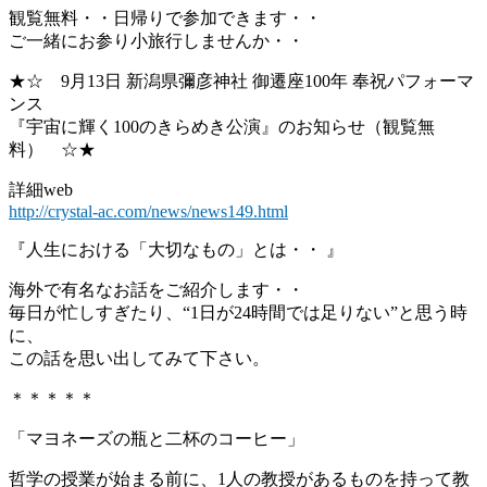
観覧無料・・日帰りで参加できます・・
ご一緒にお参り小旅行しませんか・・
★☆ 9月13日 新潟県彌彦神社 御遷座100年 奉祝パフォーマ
ンス
『宇宙に輝く100のきらめき公演』のお知らせ（観覧無
料） ☆★
詳細web
http://crystal-ac.com/news/news149.html
『人生における「大切なもの」とは・・ 』
海外で有名なお話をご紹介します・・
毎日が忙しすぎたり、“1日が24時間では足りない”と思う時
に、
この話を思い出してみて下さい。
＊＊＊＊＊
「マヨネーズの瓶と二杯のコーヒー」
哲学の授業が始まる前に、1人の教授があるものを持って教