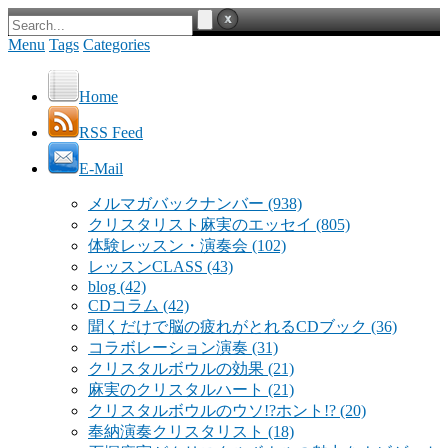
Menu
Tags
Categories
Home
RSS Feed
E-Mail
メルマガバックナンバー
(938)
クリスタリスト麻実のエッセイ
(805)
体験レッスン・演奏会
(102)
レッスンCLASS
(43)
blog
(42)
CDコラム
(42)
聞くだけで脳の疲れがとれるCDブック
(36)
コラボレーション演奏
(31)
クリスタルボウルの効果
(21)
麻実のクリスタルハート
(21)
クリスタルボウルのウソ!?ホント!?
(20)
奉納演奏クリスタリスト
(18)