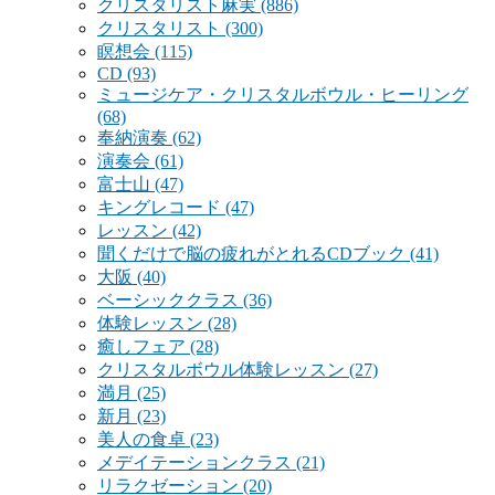
クリスタリスト麻実
(886)
クリスタリスト
(300)
瞑想会
(115)
CD
(93)
ミュージケア・クリスタルボウル・ヒーリング
(68)
奉納演奏
(62)
演奏会
(61)
富士山
(47)
キングレコード
(47)
レッスン
(42)
聞くだけで脳の疲れがとれるCDブック
(41)
大阪
(40)
ベーシッククラス
(36)
体験レッスン
(28)
癒しフェア
(28)
クリスタルボウル体験レッスン
(27)
満月
(25)
新月
(23)
美人の食卓
(23)
メデイテーションクラス
(21)
リラクゼーション
(20)