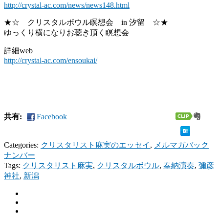
http://crystal-ac.com/news/news148.html
★☆ クリスタルボウル瞑想会 in 汐留 ☆★
ゆっくり横になりお聴き頂く瞑想会
詳細web
http://crystal-ac.com/ensoukai/
共有:
Facebook
Categories:
クリスタリスト麻実のエッセイ
,
メルマガバック
ナンバー
Tags:
クリスタリスト麻実
,
クリスタルボウル
,
奉納演奏
,
彌彦
神社
,
新潟