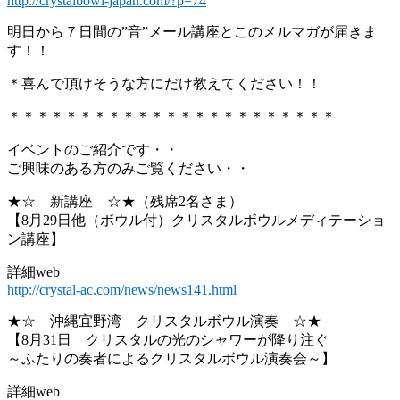
http://crystalbowl-japan.com/?p=74
明日から７日間の”音”メール講座とこのメルマガが届きま
す！！
＊喜んで頂けそうな方にだけ教えてください！！
＊＊＊＊＊＊＊＊＊＊＊＊＊＊＊＊＊＊＊＊＊＊＊
イベントのご紹介です・・
ご興味のある方のみご覧ください・・
★☆ 新講座 ☆★（残席2名さま）
【8月29日他（ボウル付）クリスタルボウルメディテーショ
ン講座】
詳細web
http://crystal-ac.com/news/news141.html
★☆ 沖縄宜野湾 クリスタルボウル演奏 ☆★
【8月31日 クリスタルの光のシャワーが降り注ぐ
～ふたりの奏者によるクリスタルボウル演奏会～】
詳細web