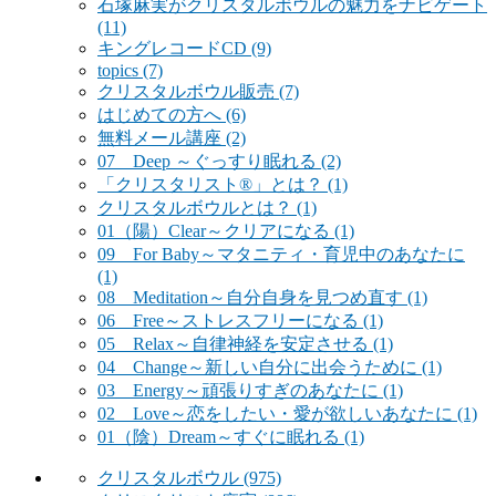
石塚麻実がクリスタルボウルの魅力をナビゲート
(11)
キングレコードCD
(9)
topics
(7)
クリスタルボウル販売
(7)
はじめての方へ
(6)
無料メール講座
(2)
07 Deep ～ぐっすり眠れる
(2)
「クリスタリスト®」とは？
(1)
クリスタルボウルとは？
(1)
01（陽）Clear～クリアになる
(1)
09 For Baby～マタニティ・育児中のあなたに
(1)
08 Meditation～自分自身を見つめ直す
(1)
06 Free～ストレスフリーになる
(1)
05 Relax～自律神経を安定させる
(1)
04 Change～新しい自分に出会うために
(1)
03 Energy～頑張りすぎのあなたに
(1)
02 Love～恋をしたい・愛が欲しいあなたに
(1)
01（陰）Dream～すぐに眠れる
(1)
クリスタルボウル
(975)