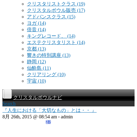
クリスタリストクラス
(19)
クリスタルボウル販売
(17)
アドバンスクラス
(15)
ヨガ
(14)
倍音
(14)
キングレコード、
(14)
エステクリスタリスト
(14)
京都
(13)
響きの特別講座
(13)
静岡
(12)
仙酔島
(11)
クリアリング
(10)
宇宙
(10)
クリスタルボウルナビ
Search
『人生における「大切なもの」とは・・ 』
8月 26th, 2015 @ 08:54 am › admin