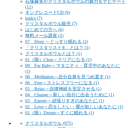
石塚麻実がクリスタルボウルの魅力をナビゲート
(11)
キングレコードCD
(9)
topics
(7)
クリスタルボウル販売
(7)
はじめての方へ
(6)
無料メール講座
(2)
07 Deep ～ぐっすり眠れる
(2)
「クリスタリスト®」とは？
(1)
クリスタルボウルとは？
(1)
01（陽）Clear～クリアになる
(1)
09 For Baby～マタニティ・育児中のあなたに
(1)
08 Meditation～自分自身を見つめ直す
(1)
06 Free～ストレスフリーになる
(1)
05 Relax～自律神経を安定させる
(1)
04 Change～新しい自分に出会うために
(1)
03 Energy～頑張りすぎのあなたに
(1)
02 Love～恋をしたい・愛が欲しいあなたに
(1)
01（陰）Dream～すぐに眠れる
(1)
クリスタルボウル
(975)