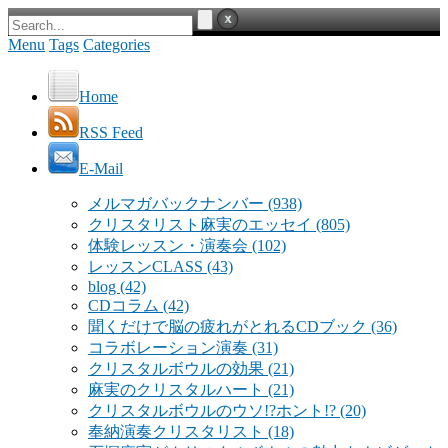
Menu
Tags
Categories
Home
RSS Feed
E-Mail
メルマガバックナンバー
(938)
クリスタリスト麻実のエッセイ
(805)
体験レッスン・演奏会
(102)
レッスンCLASS
(43)
blog
(42)
CDコラム
(42)
聞くだけで脳の疲れがとれるCDブック
(36)
コラボレーション演奏
(31)
クリスタルボウルの効果
(21)
麻実のクリスタルハート
(21)
クリスタルボウルのウソ!?ホント!?
(20)
奉納演奏クリスタリスト
(18)