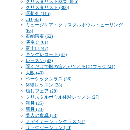
クリスタリスト麻実
(886)
クリスタリスト
(300)
瞑想会
(115)
CD
(93)
ミュージケア・クリスタルボウル・ヒーリング
(68)
奉納演奏
(62)
演奏会
(61)
富士山
(47)
キングレコード
(47)
レッスン
(42)
聞くだけで脳の疲れがとれるCDブック
(41)
大阪
(40)
ベーシッククラス
(36)
体験レッスン
(28)
癒しフェア
(28)
クリスタルボウル体験レッスン
(27)
満月
(25)
新月
(23)
美人の食卓
(23)
メデイテーションクラス
(21)
リラクゼーション
(20)