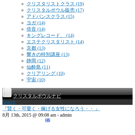
クリスタリストクラス
(19)
クリスタルボウル販売
(17)
アドバンスクラス
(15)
ヨガ
(14)
倍音
(14)
キングレコード、
(14)
エステクリスタリスト
(14)
京都
(13)
響きの特別講座
(13)
静岡
(12)
仙酔島
(11)
クリアリング
(10)
宇宙
(10)
クリスタルボウルナビ
Search
『賢く・可愛く・稼げる女性になろう・・ 』
8月 13th, 2015 @ 09:08 am › admin