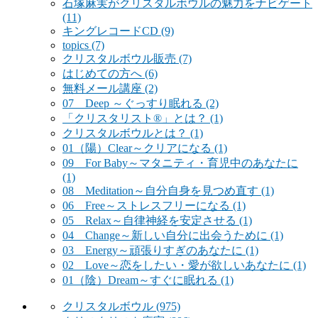
石塚麻実がクリスタルボウルの魅力をナビゲート
(11)
キングレコードCD
(9)
topics
(7)
クリスタルボウル販売
(7)
はじめての方へ
(6)
無料メール講座
(2)
07 Deep ～ぐっすり眠れる
(2)
「クリスタリスト®」とは？
(1)
クリスタルボウルとは？
(1)
01（陽）Clear～クリアになる
(1)
09 For Baby～マタニティ・育児中のあなたに
(1)
08 Meditation～自分自身を見つめ直す
(1)
06 Free～ストレスフリーになる
(1)
05 Relax～自律神経を安定させる
(1)
04 Change～新しい自分に出会うために
(1)
03 Energy～頑張りすぎのあなたに
(1)
02 Love～恋をしたい・愛が欲しいあなたに
(1)
01（陰）Dream～すぐに眠れる
(1)
クリスタルボウル
(975)