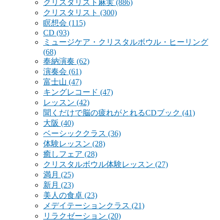
クリスタリスト麻実
(886)
クリスタリスト
(300)
瞑想会
(115)
CD
(93)
ミュージケア・クリスタルボウル・ヒーリング
(68)
奉納演奏
(62)
演奏会
(61)
富士山
(47)
キングレコード
(47)
レッスン
(42)
聞くだけで脳の疲れがとれるCDブック
(41)
大阪
(40)
ベーシッククラス
(36)
体験レッスン
(28)
癒しフェア
(28)
クリスタルボウル体験レッスン
(27)
満月
(25)
新月
(23)
美人の食卓
(23)
メデイテーションクラス
(21)
リラクゼーション
(20)