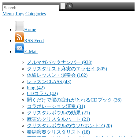
Menu
Tags
Categories
Home
RSS Feed
E-Mail
メルマガバックナンバー
(938)
クリスタリスト麻実のエッセイ
(805)
体験レッスン・演奏会
(102)
レッスンCLASS
(43)
blog
(42)
CDコラム
(42)
聞くだけで脳の疲れがとれるCDブック
(36)
コラボレーション演奏
(31)
クリスタルボウルの効果
(21)
麻実のクリスタルハート
(21)
クリスタルボウルのウソ!?ホント!?
(20)
奉納演奏クリスタリスト
(18)