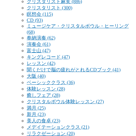
クリスタリスト麻実
(886)
クリスタリスト
(300)
瞑想会
(115)
CD
(93)
ミュージケア・クリスタルボウル・ヒーリング
(68)
奉納演奏
(62)
演奏会
(61)
富士山
(47)
キングレコード
(47)
レッスン
(42)
聞くだけで脳の疲れがとれるCDブック
(41)
大阪
(40)
ベーシッククラス
(36)
体験レッスン
(28)
癒しフェア
(28)
クリスタルボウル体験レッスン
(27)
満月
(25)
新月
(23)
美人の食卓
(23)
メデイテーションクラス
(21)
リラクゼーション
(20)