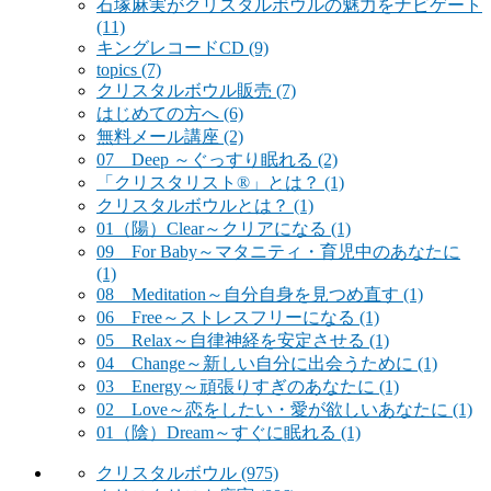
石塚麻実がクリスタルボウルの魅力をナビゲート
(11)
キングレコードCD
(9)
topics
(7)
クリスタルボウル販売
(7)
はじめての方へ
(6)
無料メール講座
(2)
07 Deep ～ぐっすり眠れる
(2)
「クリスタリスト®」とは？
(1)
クリスタルボウルとは？
(1)
01（陽）Clear～クリアになる
(1)
09 For Baby～マタニティ・育児中のあなたに
(1)
08 Meditation～自分自身を見つめ直す
(1)
06 Free～ストレスフリーになる
(1)
05 Relax～自律神経を安定させる
(1)
04 Change～新しい自分に出会うために
(1)
03 Energy～頑張りすぎのあなたに
(1)
02 Love～恋をしたい・愛が欲しいあなたに
(1)
01（陰）Dream～すぐに眠れる
(1)
クリスタルボウル
(975)