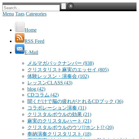
Menu
Tags
Categories
Home
RSS Feed
E-Mail
メルマガバックナンバー
(938)
クリスタリスト麻実のエッセイ
(805)
体験レッスン・演奏会
(102)
レッスンCLASS
(43)
blog
(42)
CDコラム
(42)
聞くだけで脳の疲れがとれるCDブック
(36)
コラボレーション演奏
(31)
クリスタルボウルの効果
(21)
麻実のクリスタルハート
(21)
クリスタルボウルのウソ!?ホント!?
(20)
奉納演奏クリスタリスト
(18)