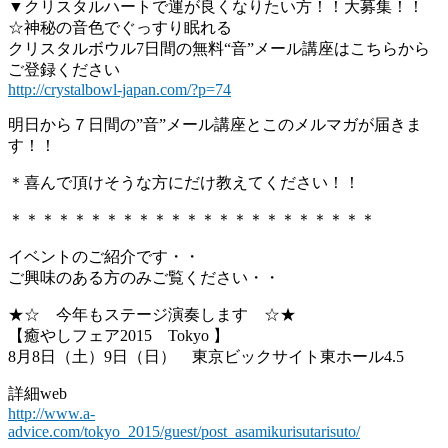
▼クリスタルハートで運が良くなりたい方！！大募集！！
☆神秘の音色でぐっすり眠れる
クリスタルボウル7日間の無料“音”メール講座はこちらから
ご登録ください
http://crystalbowl-japan.com/?p=74
明日から７日間の”音”メール講座とこのメルマガが届きま
す！！
＊喜んで頂けそうな方にだけ教えてください！！
＊＊＊＊＊＊＊＊＊＊＊＊＊＊＊＊＊＊＊＊＊＊＊
イベントのご紹介です・・
ご興味のある方のみご覧ください・・
★☆ 今年もステージ演奏します ☆★
【癒やしフェア2015 Tokyo 】
8月8日（土）9日（日） 東京ビックサイト東ホール4.5
詳細web
http://www.a-
advice.com/tokyo_2015/guest/post_asamikurisutarisuto/