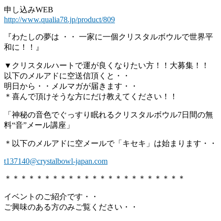
申し込みWEB
http://www.qualia78.jp/product/809
『わたしの夢は ・・ 一家に一個クリスタルボウルで世界平
和に！！』
▼クリスタルハートで運が良くなりたい方！！大募集！！
以下のメルアドに空送信頂くと・・
明日から・・メルマガが届きます・・
＊喜んで頂けそうな方にだけ教えてください！！
「神秘の音色でぐっすり眠れるクリスタルボウル7日間の無
料“音”メール講座」
＊以下のメルアドに空メールで「キセキ」は始まります・・
t137140@crystalbowl-japan.com
＊＊＊＊＊＊＊＊＊＊＊＊＊＊＊＊＊＊＊＊＊＊＊
イベントのご紹介です・・
ご興味のある方のみご覧ください・・