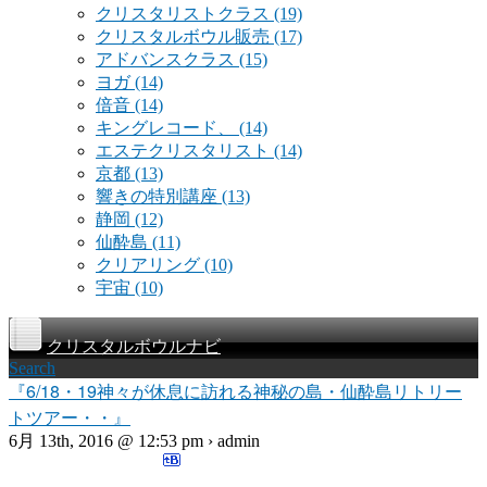
クリスタリストクラス
(19)
クリスタルボウル販売
(17)
アドバンスクラス
(15)
ヨガ
(14)
倍音
(14)
キングレコード、
(14)
エステクリスタリスト
(14)
京都
(13)
響きの特別講座
(13)
静岡
(12)
仙酔島
(11)
クリアリング
(10)
宇宙
(10)
クリスタルボウルナビ
Search
『6/18・19神々が休息に訪れる神秘の島・仙酔島リトリー
トツアー・・』
6月 13th, 2016 @ 12:53 pm › admin