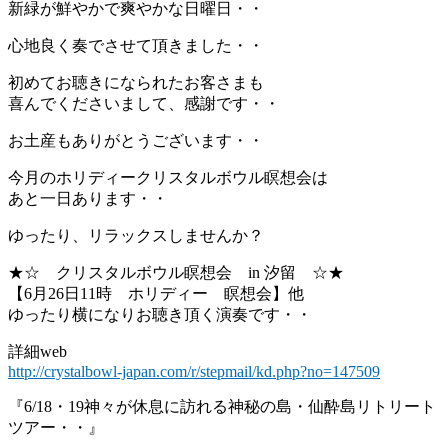
新緑が鮮やかで爽やかな日曜日・・
心地良く奏でさせて頂きました・・
初めてお聴きになられたお客さまも
喜んでくださいまして、感謝です・・
お土産もありがとうございます・・
今月のホリディークリスタルボウル瞑想会は
あと一日あります・・
ゆったり、リラックスしませんか？
★☆ クリスタルボウル瞑想会 in 汐留 ☆★
【6月26日11時 ホリディー 瞑想会】他
ゆったり横になりお聴き頂く演奏です・・
詳細web
http://crystalbowl-japan.com/r/stepmail/kd.php?no=147509
『6/18・19神々が休息に訪れる神秘の島・仙酔島リトリート
ツアー・・』