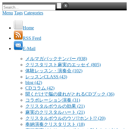
Menu
Tags
Categories
Home
RSS Feed
E-Mail
メルマガバックナンバー
(938)
クリスタリスト麻実のエッセイ
(805)
体験レッスン・演奏会
(102)
レッスンCLASS
(43)
blog
(42)
CDコラム
(42)
聞くだけで脳の疲れがとれるCDブック
(36)
コラボレーション演奏
(31)
クリスタルボウルの効果
(21)
麻実のクリスタルハート
(21)
クリスタルボウルのウソ!?ホント!?
(20)
奉納演奏クリスタリスト
(18)