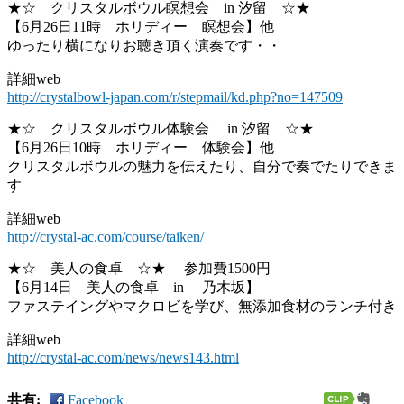
★☆ クリスタルボウル瞑想会 in 汐留 ☆★
【6月26日11時 ホリディー 瞑想会】他
ゆったり横になりお聴き頂く演奏です・・
詳細web
http://crystalbowl-japan.com/r/stepmail/kd.php?no=147509
★☆ クリスタルボウル体験会 in 汐留 ☆★
【6月26日10時 ホリディー 体験会】他
クリスタルボウルの魅力を伝えたり、自分で奏でたりできま
す
詳細web
http://crystal-ac.com/course/taiken/
★☆ 美人の食卓 ☆★ 参加費1500円
【6月14日 美人の食卓 in 乃木坂】
ファステイングやマクロビを学び、無添加食材のランチ付き
詳細web
http://crystal-ac.com/news/news143.html
共有:
Facebook