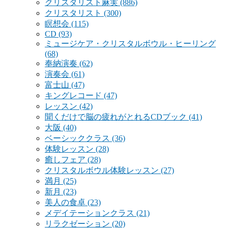
クリスタリスト麻実
(886)
クリスタリスト
(300)
瞑想会
(115)
CD
(93)
ミュージケア・クリスタルボウル・ヒーリング
(68)
奉納演奏
(62)
演奏会
(61)
富士山
(47)
キングレコード
(47)
レッスン
(42)
聞くだけで脳の疲れがとれるCDブック
(41)
大阪
(40)
ベーシッククラス
(36)
体験レッスン
(28)
癒しフェア
(28)
クリスタルボウル体験レッスン
(27)
満月
(25)
新月
(23)
美人の食卓
(23)
メデイテーションクラス
(21)
リラクゼーション
(20)