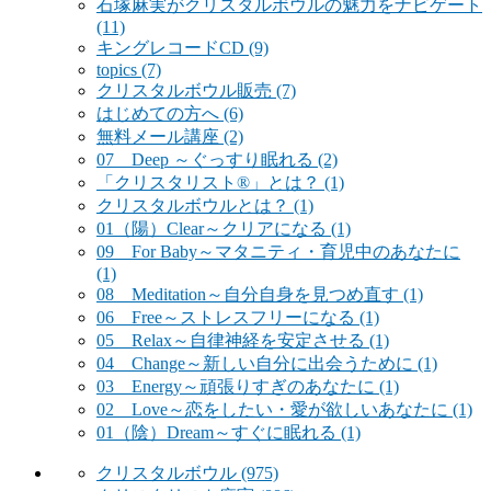
石塚麻実がクリスタルボウルの魅力をナビゲート
(11)
キングレコードCD
(9)
topics
(7)
クリスタルボウル販売
(7)
はじめての方へ
(6)
無料メール講座
(2)
07 Deep ～ぐっすり眠れる
(2)
「クリスタリスト®」とは？
(1)
クリスタルボウルとは？
(1)
01（陽）Clear～クリアになる
(1)
09 For Baby～マタニティ・育児中のあなたに
(1)
08 Meditation～自分自身を見つめ直す
(1)
06 Free～ストレスフリーになる
(1)
05 Relax～自律神経を安定させる
(1)
04 Change～新しい自分に出会うために
(1)
03 Energy～頑張りすぎのあなたに
(1)
02 Love～恋をしたい・愛が欲しいあなたに
(1)
01（陰）Dream～すぐに眠れる
(1)
クリスタルボウル
(975)