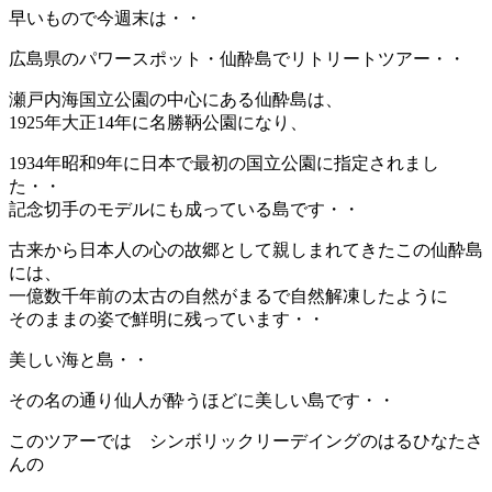
早いもので今週末は・・
広島県のパワースポット・仙酔島でリトリートツアー・・
瀬戸内海国立公園の中心にある仙酔島は、
1925年大正14年に名勝鞆公園になり、
1934年昭和9年に日本で最初の国立公園に指定されまし
た・・
記念切手のモデルにも成っている島です・・
古来から日本人の心の故郷として親しまれてきたこの仙酔島
には、
一億数千年前の太古の自然がまるで自然解凍したように
そのままの姿で鮮明に残っています・・
美しい海と島・・
その名の通り仙人が酔うほどに美しい島です・・
このツアーでは シンボリックリーデイングのはるひなたさ
んの