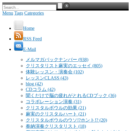
Menu
Tags
Categories
Home
RSS Feed
E-Mail
メルマガバックナンバー
(938)
クリスタリスト麻実のエッセイ
(805)
体験レッスン・演奏会
(102)
レッスンCLASS
(43)
blog
(42)
CDコラム
(42)
聞くだけで脳の疲れがとれるCDブック
(36)
コラボレーション演奏
(31)
クリスタルボウルの効果
(21)
麻実のクリスタルハート
(21)
クリスタルボウルのウソ!?ホント!?
(20)
奉納演奏クリスタリスト
(18)