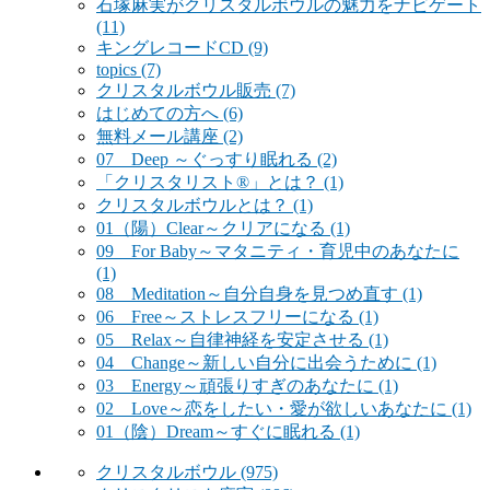
石塚麻実がクリスタルボウルの魅力をナビゲート
(11)
キングレコードCD
(9)
topics
(7)
クリスタルボウル販売
(7)
はじめての方へ
(6)
無料メール講座
(2)
07 Deep ～ぐっすり眠れる
(2)
「クリスタリスト®」とは？
(1)
クリスタルボウルとは？
(1)
01（陽）Clear～クリアになる
(1)
09 For Baby～マタニティ・育児中のあなたに
(1)
08 Meditation～自分自身を見つめ直す
(1)
06 Free～ストレスフリーになる
(1)
05 Relax～自律神経を安定させる
(1)
04 Change～新しい自分に出会うために
(1)
03 Energy～頑張りすぎのあなたに
(1)
02 Love～恋をしたい・愛が欲しいあなたに
(1)
01（陰）Dream～すぐに眠れる
(1)
クリスタルボウル
(975)