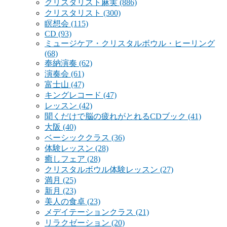
クリスタリスト麻実
(886)
クリスタリスト
(300)
瞑想会
(115)
CD
(93)
ミュージケア・クリスタルボウル・ヒーリング
(68)
奉納演奏
(62)
演奏会
(61)
富士山
(47)
キングレコード
(47)
レッスン
(42)
聞くだけで脳の疲れがとれるCDブック
(41)
大阪
(40)
ベーシッククラス
(36)
体験レッスン
(28)
癒しフェア
(28)
クリスタルボウル体験レッスン
(27)
満月
(25)
新月
(23)
美人の食卓
(23)
メデイテーションクラス
(21)
リラクゼーション
(20)