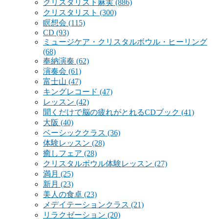
クリスタリスト麻実
(886)
クリスタリスト
(300)
瞑想会
(115)
CD
(93)
ミュージケア・クリスタルボウル・ヒーリング
(68)
奉納演奏
(62)
演奏会
(61)
富士山
(47)
キングレコード
(47)
レッスン
(42)
聞くだけで脳の疲れがとれるCDブック
(41)
大阪
(40)
ベーシッククラス
(36)
体験レッスン
(28)
癒しフェア
(28)
クリスタルボウル体験レッスン
(27)
満月
(25)
新月
(23)
美人の食卓
(23)
メデイテーションクラス
(21)
リラクゼーション
(20)