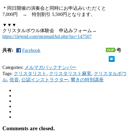
＊同日開催の演奏会と同時にお申込みいただくと
7,000円 → 特別割引 5,500円となります。
▼▼▼
クリスタルボウル体験会 申込みフォーム→
https://1lejend.com/stepmail/kd.php?no=147507
共有:
Facebook
Categories:
メルマガバックナンバー
Tags:
クリスタリスト
,
クリスタリスト麻実
,
クリスタルボウ
ル
,
倍音
,
公認インストラクター
,
響きの特別講座
Comments are closed.