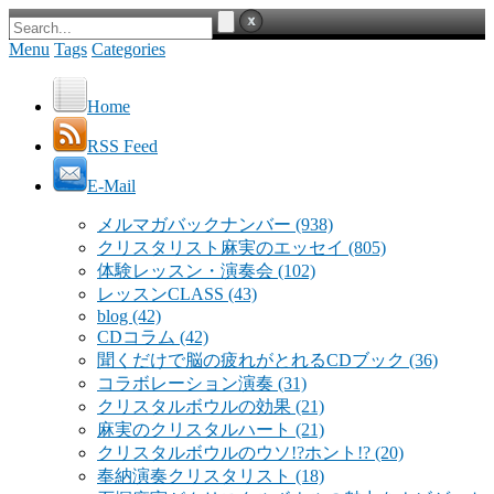
Menu
Tags
Categories
Home
RSS Feed
E-Mail
メルマガバックナンバー
(938)
クリスタリスト麻実のエッセイ
(805)
体験レッスン・演奏会
(102)
レッスンCLASS
(43)
blog
(42)
CDコラム
(42)
聞くだけで脳の疲れがとれるCDブック
(36)
コラボレーション演奏
(31)
クリスタルボウルの効果
(21)
麻実のクリスタルハート
(21)
クリスタルボウルのウソ!?ホント!?
(20)
奉納演奏クリスタリスト
(18)