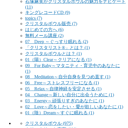
石塚麻実がクリスタルボウルの魅力をナビゲート
(11)
キングレコードCD
(9)
topics
(7)
クリスタルボウル販売
(7)
はじめての方へ
(6)
無料メール講座
(2)
07 Deep ～ぐっすり眠れる
(2)
「クリスタリスト®」とは？
(1)
クリスタルボウルとは？
(1)
01（陽）Clear～クリアになる
(1)
09 For Baby～マタニティ・育児中のあなたに
(1)
08 Meditation～自分自身を見つめ直す
(1)
06 Free～ストレスフリーになる
(1)
05 Relax～自律神経を安定させる
(1)
04 Change～新しい自分に出会うために
(1)
03 Energy～頑張りすぎのあなたに
(1)
02 Love～恋をしたい・愛が欲しいあなたに
(1)
01（陰）Dream～すぐに眠れる
(1)
クリスタルボウル
(975)