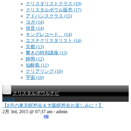
クリスタリストクラス
(19)
クリスタルボウル販売
(17)
アドバンスクラス
(15)
ヨガ
(14)
倍音
(14)
キングレコード、
(14)
エステクリスタリスト
(14)
京都
(13)
響きの特別講座
(13)
静岡
(12)
仙酔島
(11)
クリアリング
(10)
宇宙
(10)
クリスタルボウルナビ
Search
【2月の東京瞑想会＆大阪瞑想会お楽しみに！】
2月 3rd, 2015 @ 07:37 am › admin