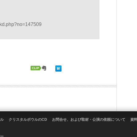
kd.php?no=147509
ル
クリスタルボウルのCD
お問合せ、および取材・公演の依頼について
資
ー