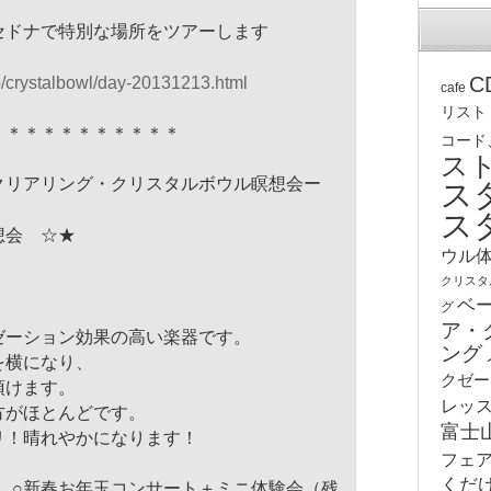
セドナで特別な場所をツアーします
C
p/crystalbowl/
day-20131213.html
cafe
リスト
＊＊＊＊＊＊＊＊＊＊＊
コード
ス
クリアリング・
クリスタルボウル瞑想会ー
ス
ス
想会 ☆★
ウル
クリスタ
ベ
グ
ア・
ゼーション効果の高い楽器です。
ング
を横になり、
クゼー
頂けます。
レッ
方がほとんどです。
富士
リ！晴れやかになります！
フェ
くだ
時半 ○新春お年玉コンサート＋ミニ体験会（残