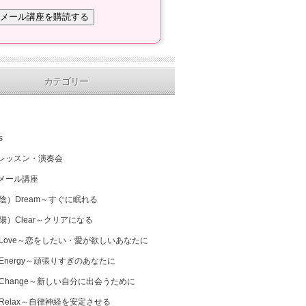
カテゴリー
s
レッスン・演奏会
メール講座
（陰）Dream～すぐに眠れる
（陽）Clear～クリアになる
 Love～恋をしたい・愛が欲しいあなたに
 Energy～頑張りすぎのあなたに
 Change～新しい自分に出会うために
 Relax～自律神経を安定させる