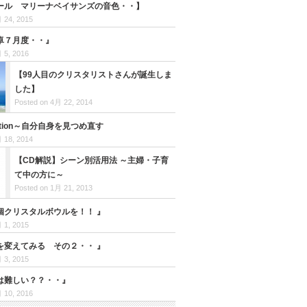
ール マリーナベイサンズの音色・・】
 24, 2015
卓７月度・・』
 5, 2016
【99人目のクリスタリストさんが誕生しま
した】
Posted on 4月 22, 2014
tation～自分自身を見つめ直す
 18, 2014
【CD解説】シーン別活用法 ～主婦・子育
て中の方に～
Posted on 1月 21, 2013
個クリスタルボウルを！！ 』
 1, 2015
を変えてみる その２・・ 』
 3, 2015
は難しい？？・・』
 10, 2016