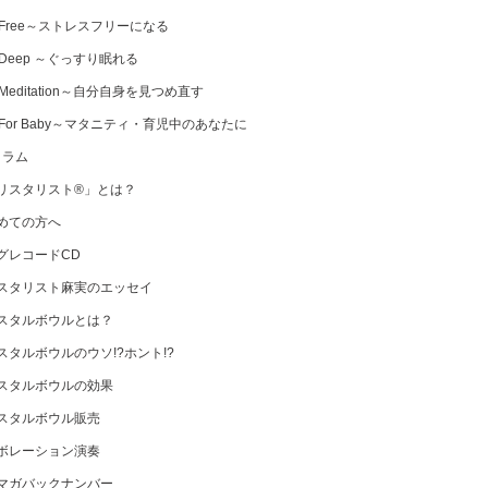
 Free～ストレスフリーになる
 Deep ～ぐっすり眠れる
Meditation～自分自身を見つめ直す
 For Baby～マタニティ・育児中のあなたに
コラム
リスタリスト®」とは？
めての方へ
グレコードCD
スタリスト麻実のエッセイ
スタルボウルとは？
スタルボウルのウソ!?ホント!?
スタルボウルの効果
スタルボウル販売
ボレーション演奏
マガバックナンバー