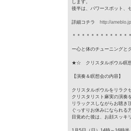
します。
後半は、パワースポット、
詳細コチラ
http://ameblo.j
＊＊＊＊＊＊＊＊＊＊＊＊
ー心と体のチューニングと
★☆ クリスタルボウル瞑
【演奏＆瞑想会の内容】
クリスタルボウルをリラク
クリスタリスト麻実の演奏
リラックスしながらお聴き
ぐっすりお休みになられる
目覚めた後は、お顔スッキ
1月5日（日）14時～16