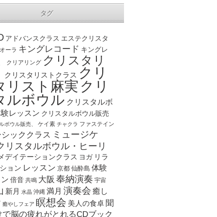
タグ
D
アドバンスクラス
エステクリスタ
キングレコード
キングレ
オーラ
クリスタリ
、
クリアリング
クリ
ト
クリスタリストクラス
クリ
タリスト麻実
タルボウル
クリスタルボ
体験レッスン
クリスタルボウル販売
ケイ素
ファステイン
ルボウル販売、
チャクラ
ミュージケ
ーシッククラス
クリスタルボウル・ヒーリ
メデイテーションクラス
リラ
ヨガ
レッスン
体験
ション
京都
仙酔島
奉納演奏
大阪
スン
倍音
宇宙
共鳴
演奏会
山
新月
満月
癒し
沖縄
水晶
瞑想会
聞
ア
美人の食卓
癒やしフェア
けで脳の疲れがとれるCDブック