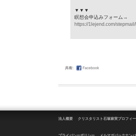
▼▼▼
瞑想会申込みフォーム→
https://1lejend.com/stepmail/
共有:
Facebook
法人概要
クリスタリスト石塚麻実プロフィー
プライバシーポリシー
メルマガバックナンバ