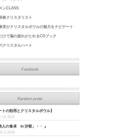
スンCLASS
演奏クリスタリスト
麻実がクリスタルボウルの魅力をナビゲート
だけで脳の疲れがとれるCDブック
のクリスタルハート
Facebook
Random posts
ートの効用とクリスタルボウル】
 14, 2015
人の食卓 in 汐留」・・ 』
月 2, 2015