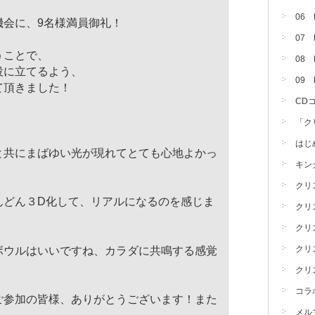
06
機会に、9名様満員御礼！
07
うことで、
08 
役に立てるよう、
09
て頂きました！
CD
「ク
はじ
と共にまばゆい光が現れてとても心地よか
っ
キン
クリ
んどん３D化して、
リアルになるのを感じま
クリ
クリ
クリ
ボウルはいいですね、
カラダに共鳴する感覚
クリ
コラ
ご参加の皆様、ありがとうございます！
また
メル