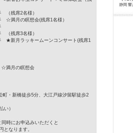
静岡
響
時半 （残席2名様）
時半 ☆満月の瞑想会(残席1名様）
半
時半 （残席3名様）
時半 ★新月ラッキームーンコンサート(残席1
時 ☆満月の瞑想会
松町・新橋徒歩5分、
大江戸線汐留駅徒歩2
支払い）
と同時にお申込みいただくと
00円となります。