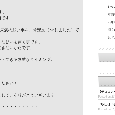
。
レッ
す。
奉納
時です。
石塚
個未満の願い事を、肯定文（○○
しました）で
聞く
麻実
うな願いを書く事です。
できないからです。
ートできる素敵なタイミング。
ください！
【チョコレ
まして、ありがとうございます。
Posted on 2月
『明日は「美
＊＊＊＊＊＊＊＊＊＊
Posted on 10