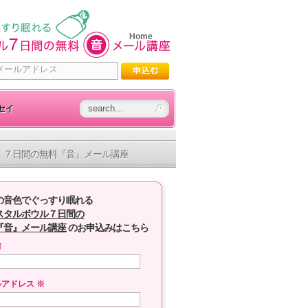
Home
セイ
７日間の無料『音』メール講座
の音色でぐっすり眠れる
スタルボウル７日間の
『音』メール講座
のお申込みはこちら
前
ルアドレス
※