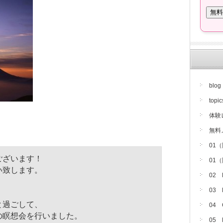
blog
topic
体験
無料
01
ございます！
01
い致します。
02
03
と過ごして、
04
の瞑想会を行いました。
05