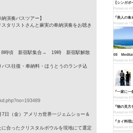
【シンガポ
Posted on 4月
『美人の食
奉納演奏バスツアー】
Posted on 7月
リスタリストさんと麻実の奉納演奏をお聴き
。
金）8時頃 新宿駅集合→ 19時 新宿駅解散
08 Medi
Posted on 9月
切りバス往復・奉納料・
ほうとうのランチ込
『一家に一
Posted on 6月
kd.php?no=193489
『物の見方
Posted on 9月
月7日（金）
アメリカ世界一ジェムショー＆
『タイ料理
Posted on 8月
たに合ったクリスタルボウルを現地にて
選定