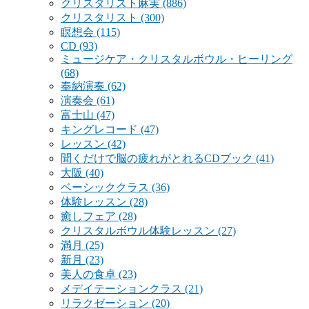
クリスタリスト麻実
(886)
クリスタリスト
(300)
瞑想会
(115)
CD
(93)
ミュージケア・クリスタルボウル・ヒーリング
(68)
奉納演奏
(62)
演奏会
(61)
富士山
(47)
キングレコード
(47)
レッスン
(42)
聞くだけで脳の疲れがとれるCDブック
(41)
大阪
(40)
ベーシッククラス
(36)
体験レッスン
(28)
癒しフェア
(28)
クリスタルボウル体験レッスン
(27)
満月
(25)
新月
(23)
美人の食卓
(23)
メデイテーションクラス
(21)
リラクゼーション
(20)