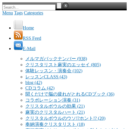
Menu
Tags
Categories
Home
RSS Feed
E-Mail
メルマガバックナンバー
(938)
クリスタリスト麻実のエッセイ
(805)
体験レッスン・演奏会
(102)
レッスンCLASS
(43)
blog
(42)
CDコラム
(42)
聞くだけで脳の疲れがとれるCDブック
(36)
コラボレーション演奏
(31)
クリスタルボウルの効果
(21)
麻実のクリスタルハート
(21)
クリスタルボウルのウソ!?ホント!?
(20)
奉納演奏クリスタリスト
(18)