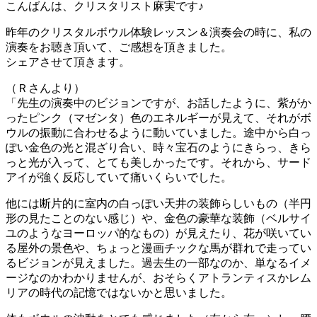
こんばんは、クリスタリスト麻実です♪
昨年のクリスタルボウル体験レッスン＆演奏会の時に、私の
演奏をお聴き頂いて、ご感想を頂きました。
シェアさせて頂きます。
（Ｒさんより）
「先生の演奏中のビジョンですが、お話したように、紫がか
ったピンク（マゼンタ）色のエネルギーが見えて、それがボ
ウルの振動に合わせるように動いていました。途中から白っ
ぽい金色の光と混ざり合い、時々宝石のようにきらっ、きら
っと光が入って、とても美しかったです。それから、サード
アイが強く反応していて痛いくらいでした。
他には断片的に室内の白っぽい天井の装飾らしいもの（半円
形の見たことのない感じ）や、金色の豪華な装飾（ベルサイ
ユのようなヨーロッパ的なもの）が見えたり、花が咲いてい
る屋外の景色や、ちょっと漫画チックな馬が群れで走ってい
るビジョンが見えました。過去生の一部なのか、単なるイメ
ージなのかわかりませんが、おそらくアトランティスかレム
リアの時代の記憶ではないかと思いました。