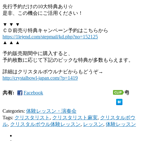
先行予約だけの10大特典あり☆
是非、この機会にご活用ください！
▼ ▼ ▼
ＣＤ前売り特典キャンペーン予約はこちらから
https://1lejend.com/stepmail/kd.php?no=152125
▲ ▲ ▲
予約販売期間中に購入すると、
予約枚数に応じて下記のビックな特典が多数もらえます。
詳細はクリスタルボウルナビからもどうぞ→
http://crystalbowl-japan.com/?p=1419
共有:
Facebook
Categories:
体験レッスン・演奏会
Tags:
クリスタリスト
,
クリスタリスト麻実
,
クリスタルボウ
ル
,
クリスタルボウル体験レッスン
,
レッスン
,
体験レッスン