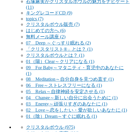
石塚麻実がクリスタルボウルの魅力をナビゲート
(11)
キングレコードCD
(9)
topics
(7)
クリスタルボウル販売
(7)
はじめての方へ
(6)
無料メール講座
(2)
07 Deep ～ぐっすり眠れる
(2)
「クリスタリスト®」とは？
(1)
クリスタルボウルとは？
(1)
01（陽）Clear～クリアになる
(1)
09 For Baby～マタニティ・育児中のあなたに
(1)
08 Meditation～自分自身を見つめ直す
(1)
06 Free～ストレスフリーになる
(1)
05 Relax～自律神経を安定させる
(1)
04 Change～新しい自分に出会うために
(1)
03 Energy～頑張りすぎのあなたに
(1)
02 Love～恋をしたい・愛が欲しいあなたに
(1)
01（陰）Dream～すぐに眠れる
(1)
クリスタルボウル
(975)