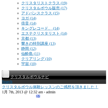
クリスタリストクラス
(19)
クリスタルボウル販売
(17)
アドバンスクラス
(15)
ヨガ
(14)
倍音
(14)
キングレコード、
(14)
エステクリスタリスト
(14)
京都
(13)
響きの特別講座
(13)
静岡
(12)
仙酔島
(11)
クリアリング
(10)
宇宙
(10)
クリスタルボウルナビ
Search
クリスタルボウル体験レッスンのご感想を頂きました！
1月 7th, 2013 @ 12:32 am › admin