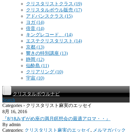
クリスタリストクラス
(19)
クリスタルボウル販売
(17)
アドバンスクラス
(15)
ヨガ
(14)
倍音
(14)
キングレコード、
(14)
エステクリスタリスト
(14)
京都
(13)
響きの特別講座
(13)
静岡
(12)
仙酔島
(11)
クリアリング
(10)
宇宙
(10)
クリスタルボウルナビ
Search
Categories › クリスタリスト麻実のエッセイ
8月 16, 2016
『8/18みずがめ座の満月瞑想会の最適アロマ・・』
By
admin
Categories:
クリスタリスト麻実のエッセイ
,
メルマガバック