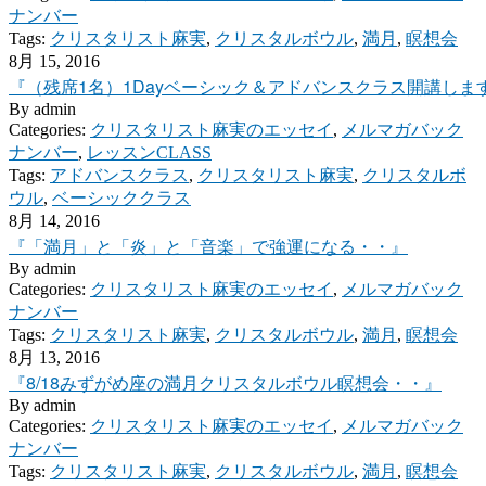
ナンバー
Tags:
クリスタリスト麻実
,
クリスタルボウル
,
満月
,
瞑想会
8月 15, 2016
『（残席1名）1Dayベーシック＆アドバンスクラス開講しま
By
admin
Categories:
クリスタリスト麻実のエッセイ
,
メルマガバック
ナンバー
,
レッスンCLASS
Tags:
アドバンスクラス
,
クリスタリスト麻実
,
クリスタルボ
ウル
,
ベーシッククラス
8月 14, 2016
『「満月」と「炎」と「音楽」で強運になる・・』
By
admin
Categories:
クリスタリスト麻実のエッセイ
,
メルマガバック
ナンバー
Tags:
クリスタリスト麻実
,
クリスタルボウル
,
満月
,
瞑想会
8月 13, 2016
『8/18みずがめ座の満月クリスタルボウル瞑想会・・』
By
admin
Categories:
クリスタリスト麻実のエッセイ
,
メルマガバック
ナンバー
Tags:
クリスタリスト麻実
,
クリスタルボウル
,
満月
,
瞑想会