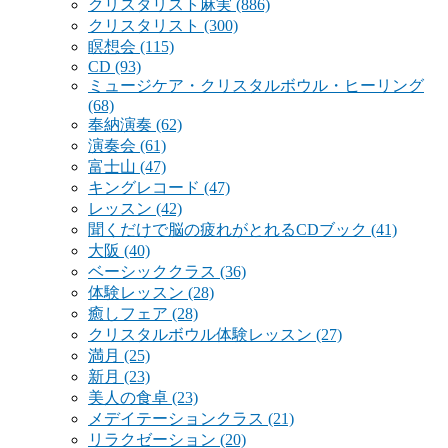
クリスタリスト麻実
(886)
クリスタリスト
(300)
瞑想会
(115)
CD
(93)
ミュージケア・クリスタルボウル・ヒーリング
(68)
奉納演奏
(62)
演奏会
(61)
富士山
(47)
キングレコード
(47)
レッスン
(42)
聞くだけで脳の疲れがとれるCDブック
(41)
大阪
(40)
ベーシッククラス
(36)
体験レッスン
(28)
癒しフェア
(28)
クリスタルボウル体験レッスン
(27)
満月
(25)
新月
(23)
美人の食卓
(23)
メデイテーションクラス
(21)
リラクゼーション
(20)