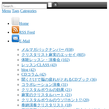
Menu
Tags
Categories
Home
RSS Feed
E-Mail
メルマガバックナンバー
(938)
クリスタリスト麻実のエッセイ
(805)
体験レッスン・演奏会
(102)
レッスンCLASS
(43)
blog
(42)
CDコラム
(42)
聞くだけで脳の疲れがとれるCDブック
(36)
コラボレーション演奏
(31)
クリスタルボウルの効果
(21)
麻実のクリスタルハート
(21)
クリスタルボウルのウソ!?ホント!?
(20)
奉納演奏クリスタリスト
(18)