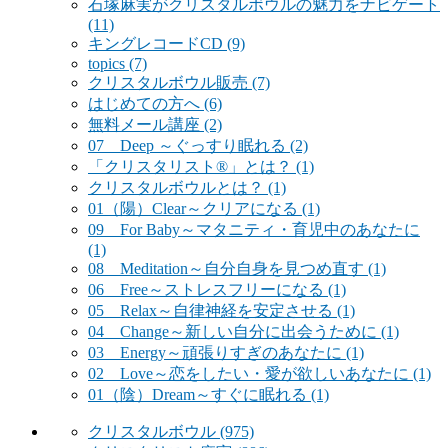
石塚麻実がクリスタルボウルの魅力をナビゲート
(11)
キングレコードCD
(9)
topics
(7)
クリスタルボウル販売
(7)
はじめての方へ
(6)
無料メール講座
(2)
07 Deep ～ぐっすり眠れる
(2)
「クリスタリスト®」とは？
(1)
クリスタルボウルとは？
(1)
01（陽）Clear～クリアになる
(1)
09 For Baby～マタニティ・育児中のあなたに
(1)
08 Meditation～自分自身を見つめ直す
(1)
06 Free～ストレスフリーになる
(1)
05 Relax～自律神経を安定させる
(1)
04 Change～新しい自分に出会うために
(1)
03 Energy～頑張りすぎのあなたに
(1)
02 Love～恋をしたい・愛が欲しいあなたに
(1)
01（陰）Dream～すぐに眠れる
(1)
クリスタルボウル
(975)