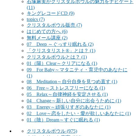
石塚麻実がクリスタルボウルの魅力をナビゲート
(11)
キングレコードCD
(9)
topics
(7)
クリスタルボウル販売
(7)
はじめての方へ
(6)
無料メール講座
(2)
07 Deep ～ぐっすり眠れる
(2)
「クリスタリスト®」とは？
(1)
クリスタルボウルとは？
(1)
01（陽）Clear～クリアになる
(1)
09 For Baby～マタニティ・育児中のあなたに
(1)
08 Meditation～自分自身を見つめ直す
(1)
06 Free～ストレスフリーになる
(1)
05 Relax～自律神経を安定させる
(1)
04 Change～新しい自分に出会うために
(1)
03 Energy～頑張りすぎのあなたに
(1)
02 Love～恋をしたい・愛が欲しいあなたに
(1)
01（陰）Dream～すぐに眠れる
(1)
クリスタルボウル
(975)