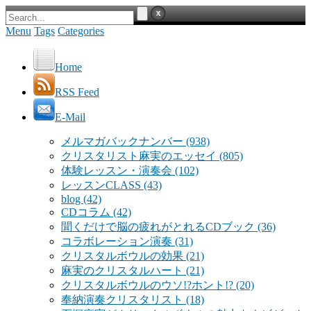
Menu
Tags
Categories
Home
RSS Feed
E-Mail
メルマガバックナンバー
(938)
クリスタリスト麻実のエッセイ
(805)
体験レッスン・演奏会
(102)
レッスンCLASS
(43)
blog
(42)
CDコラム
(42)
聞くだけで脳の疲れがとれるCDブック
(36)
コラボレーション演奏
(31)
クリスタルボウルの効果
(21)
麻実のクリスタルハート
(21)
クリスタルボウルのウソ!?ホント!?
(20)
奉納演奏クリスタリスト
(18)