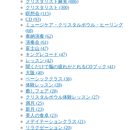
クリスタリスト麻実
(886)
クリスタリスト
(300)
瞑想会
(115)
CD
(93)
ミュージケア・クリスタルボウル・ヒーリング
(68)
奉納演奏
(62)
演奏会
(61)
富士山
(47)
キングレコード
(47)
レッスン
(42)
聞くだけで脳の疲れがとれるCDブック
(41)
大阪
(40)
ベーシッククラス
(36)
体験レッスン
(28)
癒しフェア
(28)
クリスタルボウル体験レッスン
(27)
満月
(25)
新月
(23)
美人の食卓
(23)
メデイテーションクラス
(21)
リラクゼーション
(20)