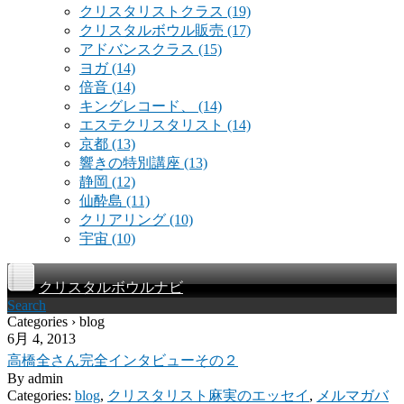
クリスタリストクラス
(19)
クリスタルボウル販売
(17)
アドバンスクラス
(15)
ヨガ
(14)
倍音
(14)
キングレコード、
(14)
エステクリスタリスト
(14)
京都
(13)
響きの特別講座
(13)
静岡
(12)
仙酔島
(11)
クリアリング
(10)
宇宙
(10)
クリスタルボウルナビ
Search
Categories › blog
6月 4, 2013
高橋全さん完全インタビューその２
By
admin
Categories:
blog
,
クリスタリスト麻実のエッセイ
,
メルマガバ