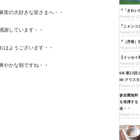
『「きれい
麻実の大好きな皆さまへ・・
Posted on 11
『ニャンコ
感謝しています・・
Posted on 3月
『（序章）
おはようございます・・
Posted on 4月
【イッセイ尾
Posted on 3月
爽やかな朝ですね・・
6/6 第1
de クリス
・
Posted on 2月
参加費無料
を発揮する
会・・
Posted on 11
」