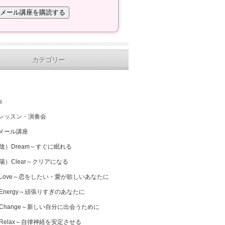
カテゴリー
s
レッスン・演奏会
メール講座
（陰）Dream～すぐに眠れる
（陽）Clear～クリアになる
 Love～恋をしたい・愛が欲しいあなたに
 Energy～頑張りすぎのあなたに
 Change～新しい自分に出会うために
 Relax～自律神経を安定させる