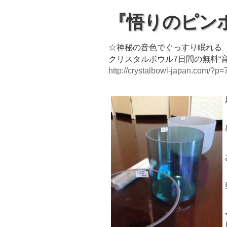
『悟りのピン
☆神秘の音色でぐっすり眠れる
クリスタルボウル7日間の無料“
http://crystalbowl-japan.com/?p=