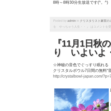
8時～8時30分生放送です(^。^)
Posted by
admin
in
クリスタリスト麻実の
を やっちゃう人生・・ 』 は
コメントを
『11月1日秋
り いよいよ・
☆神秘の音色でぐっすり眠れる
クリスタルボウル7日間の無料“
http://crystalbowl-japan.com/?p=