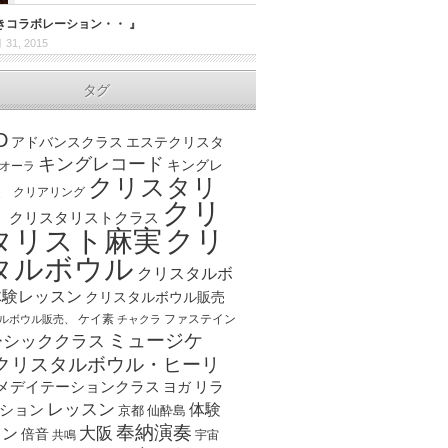
きコラボレーション・・ 』
 31, 2015
タグ
D
アドバンスクラス
エステクリスタ
キングレコード
キングレ
オーラ
クリスタリ
、
クリアリング
クリ
ト
クリスタリストクラス
クリ
タリスト麻実
タルボウル
クリスタルボ
体験レッスン
クリスタルボウル販売
ケイ素
ファステイン
ルボウル販売、
チャクラ
ミュージケ
ーシッククラス
クリスタルボウル・ヒーリ
メデイテーションクラス
リラ
ヨガ
レッスン
体験
ション
京都
仙酔島
奉納演奏
大阪
スン
倍音
宇宙
共鳴