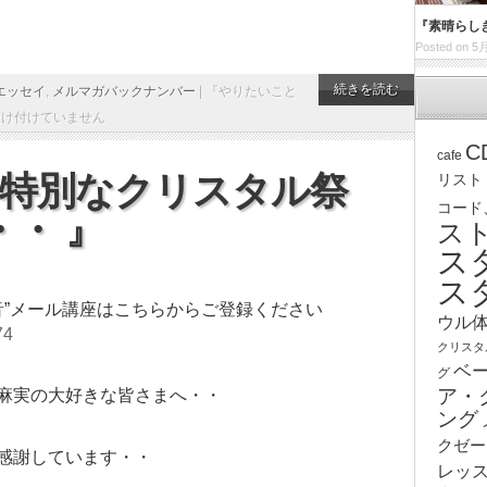
『素晴らし
Posted on 5月
続きを読む
エッセイ
,
メルマガバックナンバー
|
『やりたいこと
受け付けていません
C
cafe
の特別なクリスタル祭
リスト
コード
・ 』
ス
ス
ス
音”メール講座はこちらからご登録ください
ウル
74
クリスタ
ベ
グ
ア・
麻実の大好きな皆さまへ・・
ング
クゼー
感謝しています・・
レッ