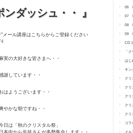
06
ポンダッシュ・・ 』
07
08 
09
音”メール講座はこちらからご登録ください
74
CD
「ク
麻実の大好きな皆さまへ・・
はじ
キン
感謝しています・・
クリ
クリ
おはようございます・・
クリ
クリ
爽やかな朝ですね・・
クリ
コラ
今日は「秋のクリスタル祭」
日本中から生徒さんが多勢集合します・・
メル