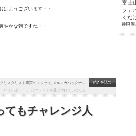
富士
おはようございます・・
フェ
くだ
静岡
響
爽やかな朝ですね・・
続きを読む
クリスタリスト麻実のエッセイ
,
メルマガバックナン
 いよいよ・・ 』 は
コメントを受け付けていません
ってもチャレンジ人