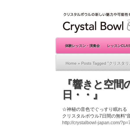
体験レッスン・演奏会
レッスンCLA
Home
» Posts Tagged "クリスタ
『響きと空間
日・・』
☆神秘の音色でぐっすり眠れる
クリスタルボウル7日間の無料“
http://crystalbowl-japan.com/?p=