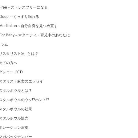
 Free～ストレスフリーになる
 Deep ～ぐっすり眠れる
Meditation～自分自身を見つめ直す
 For Baby～マタニティ・育児中のあなたに
コラム
リスタリスト®」とは？
めての方へ
グレコードCD
スタリスト麻実のエッセイ
スタルボウルとは？
スタルボウルのウソ!?ホント!?
スタルボウルの効果
スタルボウル販売
ボレーション演奏
マガバックナンバー