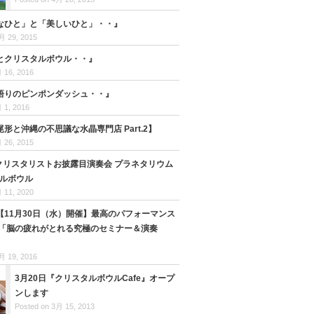
なひと」と「美しいひと」・・』
月 29, 2015
とクリスタルボウル・・』
 16, 2016
悟りのピンポンダッシュ・・』
 1, 2016
形と沖縄の不思議な水晶専門店 Part.2】
 26, 2015
3回クリスタリストお披露目演奏会 プラネタリウム
タルボウル
 11, 2020
【11月30日（水）開催】最高のパフォーマンス
 「脳の疲れがとれる究極のセミナー＆演奏
月 19, 2016
3月20日『クリスタルボウルCafe』オープ
ンします
Posted on 3月 15, 2013