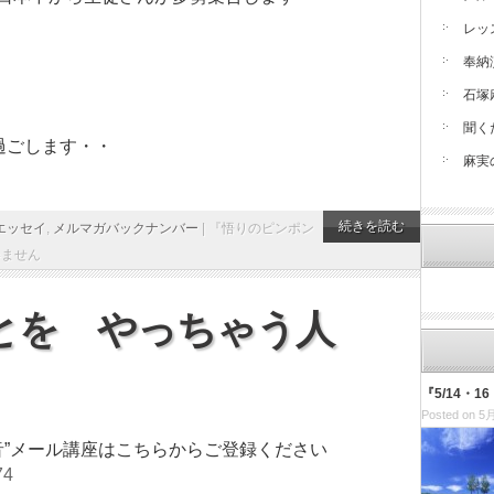
レッ
奉納
石塚
聞く
過ごします・・
麻実
続きを読む
エッセイ
,
メルマガバックナンバー
|
『悟りのピンポン
いません
とを やっちゃう人
『5/14・
Posted on 5月
音”メール講座はこちらからご登録ください
74