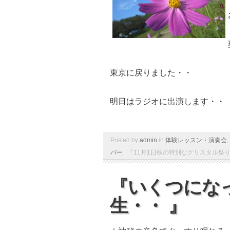
東京に戻りました・・
明日はラジオに出演します・・
Posted by
admin
in
体験レッスン・演奏会
,
バー
|
『11月1日秋の特別なクリスタル祭り
『いくつにな
生・・ 』