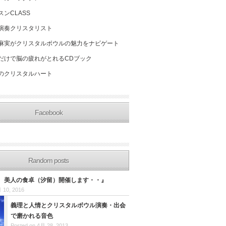
スンCLASS
演奏クリスタリスト
麻実がクリスタルボウルの魅力をナビゲート
だけで脳の疲れがとれるCDブック
のクリスタルハート
Facebook
Random posts
16 美人の食卓（汐留）開催します・・』
 10, 2016
義理と人情とクリスタルボウル演奏・出会
で磨かれる音色
Posted on 4月 28, 2013