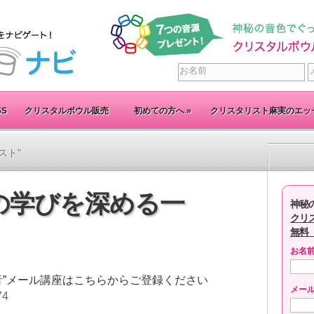
SS
クリスタルボウル販売
初めての方へ
»
クリスタリスト麻実のエッ
リスト"
の学びを深める一
神秘
クリ
無料
お名
音”メール講座はこちらからご登録ください
メー
74