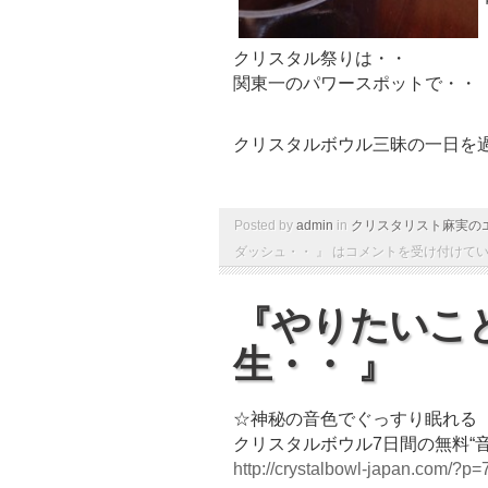
クリスタル祭りは・・
関東一のパワースポットで・・
クリスタルボウル三昧の一日を
Posted by
admin
in
クリスタリスト麻実の
ダッシュ・・ 』 は
コメントを受け付けて
『やりたいこ
生・・ 』
☆神秘の音色でぐっすり眠れる
クリスタルボウル7日間の無料“
http://crystalbowl-japan.com/?p=