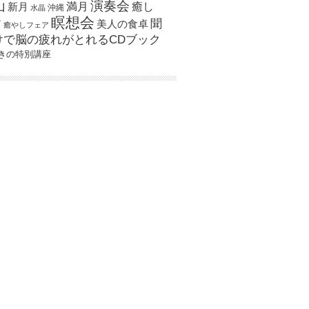
演奏会
山
新月
満月
癒し
沖縄
水晶
瞑想会
聞
ア
美人の食卓
癒やしフェア
けで脳の疲れがとれるCDブック
きの特別講座