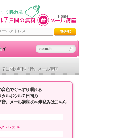
Home
セイ
７日間の無料『音』メール講座
の音色でぐっすり眠れる
スタルボウル７日間の
『音』メール講座
のお申込みはこちら
前
ルアドレス
※