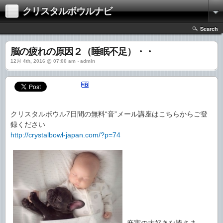
クリスタルボウルナビ
Search
脳の疲れの原因２（睡眠不足）・・
12月 4th, 2016 @ 07:00 am › admin
クリスタルボウル7日間の無料“音”メール講座はこちらからご登
録ください
http://crystalbowl-japan.com/?p=74
麻実の大好きな皆さま