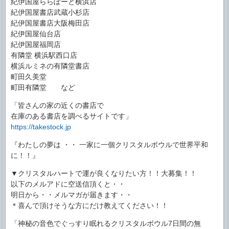
紀伊国屋ららぽーと横浜店
紀伊国屋書店武蔵小杉店
紀伊国屋書店大阪梅田店
紀伊国屋仙台店
紀伊国屋福岡店
有隣堂 横浜駅西口店
横浜ルミネの有隣堂書店
町田久美堂
町田有隣堂 など
「皆さんの家の近くの書店で
在庫のある書店を調べるサイトです」
https://takestock.jp
『わたしの夢は ・・ 一家に一個クリスタルボウルで世界平和
に！！』
▼クリスタルハートで運が良くなりたい方！！大募集！！
以下のメルアドに空送信頂くと・・
明日から・・メルマガが届きます・・
＊喜んで頂けそうな方にだけ教えてください！！
「神秘の音色でぐっすり眠れるクリスタルボウル7日間の無