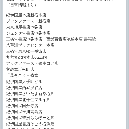
（目撃情報より）
紀伊国屋本店新宿本店
ブックファースト新宿店
東京旭屋書店池袋店
ジュンク堂書店池袋本店
三省堂書店池袋本店（西武百貨店池袋本店 書籍館）
八重洲ブックセンター本店
三省堂東京駅一番街店
丸善丸の内本店oazo内
ブックファースト銀座コア店
文教堂浜松町店
千葉そごう三省堂
紀伊国屋大手町ビル
紀伊国屋西武渋谷店
紀伊国屋さいたま新都心店
紀伊国屋北千住マルイ店
紀伊国屋国分寺店
紀伊国屋玉川高島店
紀伊国屋豊洲ららぽーと店
紀伊国屋書店そごう横浜店