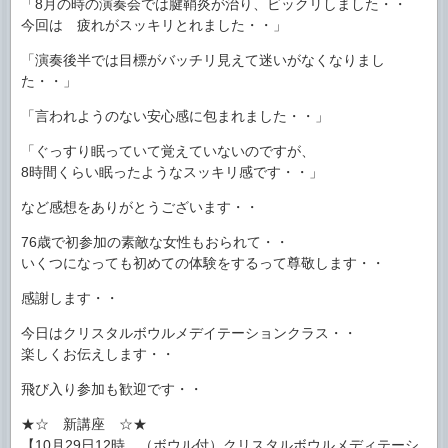
「8月の時の演奏会では腱鞘炎が治り、ビックリしました・・
今回は 疲れがスッキリとれました・・」
「演奏後半では目標がバッチリ見えて迷いがなくなりまし
た・・」
「言われようのない安心感に包まれました・・」
「ぐっすり眠っていて覚えていないのですが、
8時間くらい眠ったようなスッキリ感です・・」
など感想をありがとうございます・・
76歳で初参加の素敵な女性もおられて・・
いくつになっても初めての体験をするって尊敬します・・
感謝します・・
今日はクリスタルボウルメデイテーションクラス・・
楽しくお伝えします・・
飛び入り参加も歓迎です・・
★☆ 新講座 ☆★
【10月29日12時 （ボウル付）クリスタルボウルメディテーシ