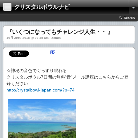
クリスタルボウルナビ
Search
『いくつになってもチャレンジ人生・・ 』
10月 29th, 2015 @ 09:35 am › admin
☆神秘の音色でぐっすり眠れる
クリスタルボウル7日間の無料“音”メール講座はこちらからご登
録ください
http://crystalbowl-japan.com/?p=74