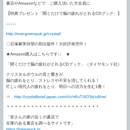
書店やAmazonなどで ご購入頂いた方全員に
【特典プレゼント「聞くだけで脳の疲れがとれるCDブック」】
↓↓↓↓↓
http://evergreenpub.jp/crystal/
◇石塚麻実待望の初出版作！大好評発売中！
★Amazon購入はこちらです↓↓ ★
「聞くだけで脳の疲れがとれるCDブック」（ダイヤモンド社）
クリスタルボウルの音と響きが、
脳の疲れをとり、ストレスや不安を消してくれる！
忙しい現代人の疲れをとり、明日への活力を生む1冊！
⇒
http://crystalbowl-japan.com/r/c/nKuT/4OYp/u4Irw/
＊＊＊＊＊＊＊＊＊＊＊＊＊＊＊＊＊＊＊＊＊＊＊
「皆さんの家の近くの書店で
在庫のある書店を調べるサイトです」
https://takestock.jp