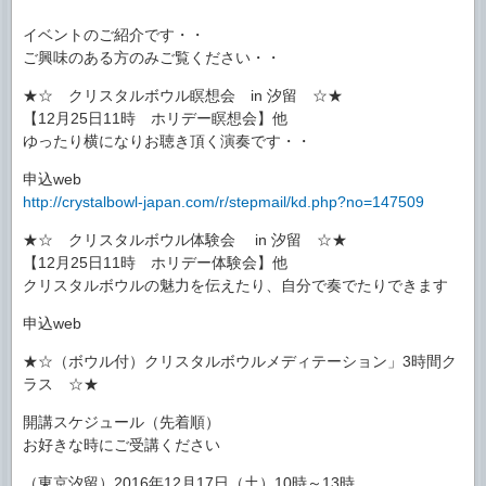
イベントのご紹介です・・
ご興味のある方のみご覧ください・・
★☆ クリスタルボウル瞑想会 in 汐留 ☆★
【12月25日11時 ホリデー瞑想会】他
ゆったり横になりお聴き頂く演奏です・・
申込web
http://crystalbowl-japan.com/r/stepmail/kd.php?no=147509
★☆ クリスタルボウル体験会 in 汐留 ☆★
【12月25日11時 ホリデー体験会】他
クリスタルボウルの魅力を伝えたり、自分で奏でたりできます
申込web
★☆（ボウル付）クリスタルボウルメディテーション」3時間ク
ラス ☆★
開講スケジュール（先着順）
お好きな時にご受講ください
（東京汐留）2016年12月17日（土）10時～13時