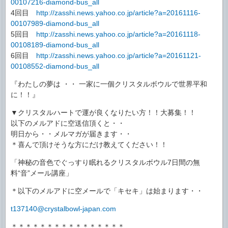
00107216-diamond-bus_all
4回目
http://zasshi.news.yahoo.co.jp/article?a=20161116-
00107989-diamond-bus_all
5回目
http://zasshi.news.yahoo.co.jp/article?a=20161118-
00108189-diamond-bus_all
6回目
http://zasshi.news.yahoo.co.jp/article?a=20161121-
00108552-diamond-bus_all
『わたしの夢は ・・ 一家に一個クリスタルボウルで世界平和
に！！』
▼クリスタルハートで運が良くなりたい方！！大募集！！
以下のメルアドに空送信頂くと・・
明日から・・メルマガが届きます・・
＊喜んで頂けそうな方にだけ教えてください！！
「神秘の音色でぐっすり眠れるクリスタルボウル7日間の無
料“音”メール講座」
＊以下のメルアドに空メールで「キセキ」は始まります・・
t137140@crystalbowl-japan.com
＊＊＊＊＊＊＊＊＊＊＊＊＊＊＊＊