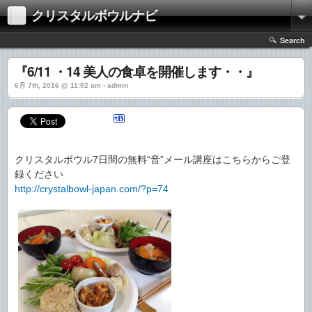
クリスタルボウルナビ
Search
『6/11 ・14 美人の食卓を開催します・・』
6月 7th, 2016 @ 11:02 am › admin
クリスタルボウル7日間の無料“音”メール講座はこちらからご登
録ください
http://crystalbowl-japan.com/?p=74