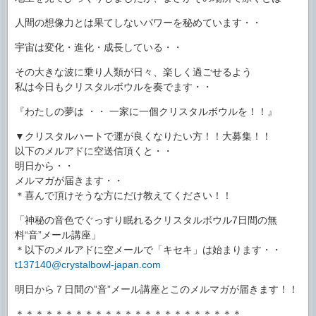
人間の想像力とは果てしないパワーを秘めています・・
宇宙は変化・進化・成長している・・
その大きな波に乗り人類が日々、楽しく過ごせるよう
私は今日もクリスタルボウルを奏でます・・
『わたしの夢は ・・ 一家に一個クリスタルボウルを！！』
▼クリスタルハートで運が良くなりたい方！！大募集！！
以下のメルアドに空送信頂くと・・
明日から・・
メルマガが届きます・・
＊喜んで頂けそうな方にだけ教えてください！！
「神秘の音色でぐっすり眠れるクリスタルボウル7日間の無
料“音”メール講座」
＊以下のメルアドに空メールで「キセキ」は始まります・・
t137140@crystalbowl-japan.com
明日から７日間の”音”メール講座とこのメルマガが届きます！！
＊＊＊＊＊＊＊＊＊＊＊＊＊＊＊＊＊＊＊＊＊＊＊