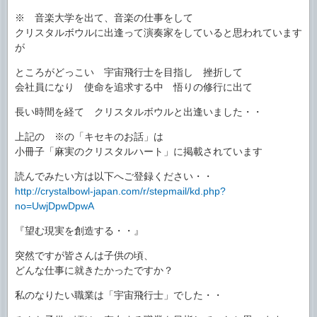
※ 音楽大学を出て、音楽の仕事をして
クリスタルボウルに出逢って演奏家をしていると思われています
が
ところがどっこい 宇宙飛行士を目指し 挫折して
会社員になり 使命を追求する中 悟りの修行に出て
長い時間を経て クリスタルボウルと出逢いました・・
上記の ※の「キセキのお話」は
小冊子「麻実のクリスタルハート」に掲載されています
読んでみたい方は以下へご登録ください・・
http://crystalbowl-japan.com/r/stepmail/kd.php?
no=UwjDpwDpwA
『望む現実を創造する・・』
突然ですが皆さんは子供の頃、
どんな仕事に就きたかったですか？
私のなりたい職業は「宇宙飛行士」でした・・