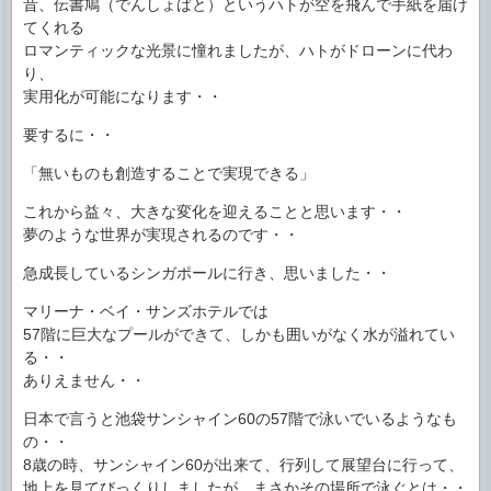
昔、伝書鳩（でんしょばと）というハトが空を飛んで手紙を届け
てくれる
ロマンティックな光景に憧れましたが、ハトがドローンに代わ
り、
実用化が可能になります・・
要するに・・
「無いものも創造することで実現できる」
これから益々、大きな変化を迎えることと思います・・
夢のような世界が実現されるのです・・
急成長しているシンガポールに行き、思いました・・
マリーナ・ベイ・サンズホテルでは
57階に巨大なプールができて、しかも囲いがなく水が溢れてい
る・・
ありえません・・
日本で言うと池袋サンシャイン60の57階で泳いでいるようなも
の・・
8歳の時、サンシャイン60が出来て、行列して展望台に行って、
地上を見てびっくりしましたが、まさかその場所で泳ぐとは・・