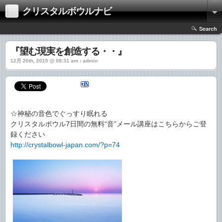
クリスタルボウルナビ
Search
『望む現実を創造する・・』
12月 20th, 2015 @ 08:31 am › admin
☆神秘の音色でぐっすり眠れる
クリスタルボウル7日間の無料“音”メール講座はこちらからご登
録ください
http://crystalbowl-japan.com/?p=74