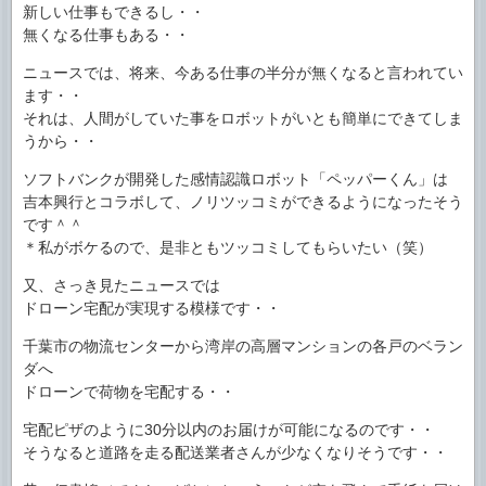
新しい仕事もできるし・・
無くなる仕事もある・・
ニュースでは、将来、今ある仕事の半分が無くなると言われてい
ます・・
それは、人間がしていた事をロボットがいとも簡単にできてしま
うから・・
ソフトバンクが開発した感情認識ロボット「ペッパーくん」は
吉本興行とコラボして、ノリツッコミができるようになったそう
です＾＾
＊私がボケるので、是非ともツッコミしてもらいたい（笑）
又、さっき見たニュースでは
ドローン宅配が実現する模様です・・
千葉市の物流センターから湾岸の高層マンションの各戸のベラン
ダへ
ドローンで荷物を宅配する・・
宅配ピザのように30分以内のお届けが可能になるのです・・
そうなると道路を走る配送業者さんが少なくなりそうです・・