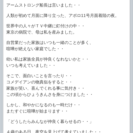
アームストロング船長は言いました・・
人類が初めて月面に降り立った、アポロ11号月面着陸の夜。
世界中の人々がＴＶ中継に釘付けの中・・
東京の病院で、母は私を産みました。
自営業だった家族はいつも一緒のことが多く、
喧嘩が絶えない家庭でした・・
幼い私は家族全員が仲良くなれないかと・・
いつも考えていました・・
そこで、面白いことを言ったり・・
コメデイアンの物真似をすると・・
家族が笑い、喜んでくれる事に気付き・・
この頃からひょうきんさを身につけました・・
しかし、和やかになるのも一時だけ・・
またすぐに喧嘩が始まります・・
「どうしたらみんなが仲良く暮らせるの・・」
４歳のある日、夜空を見上げて考えていました・・