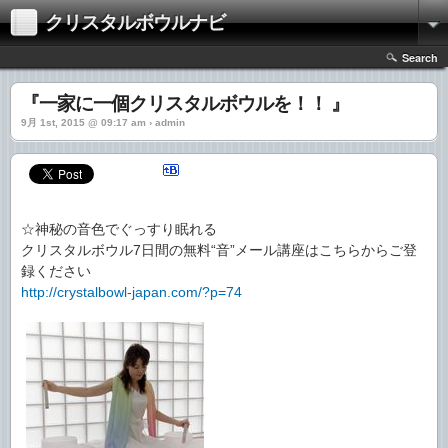
クリスタルボウルナビ
Search
『一家に一個クリスタルボウルを！！ 』
9月 1st, 2015 @ 09:17 am › admin
☆神秘の音色でぐっすり眠れる
クリスタルボウル7日間の無料“音”メール講座はこちらからご登
録ください
http://crystalbowl-japan.com/?p=74