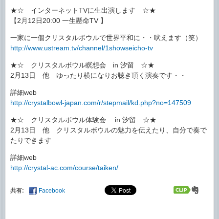
★☆ インターネットTVに生出演します ☆★
【2月12日20:00 一生懸命TV 】
一家に一個クリスタルボウルで世界平和に・・吠えます（笑）
http://www.ustream.tv/channel/1showseicho-tv
★☆ クリスタルボウル瞑想会 in 汐留 ☆★
2月13日 他 ゆったり横になりお聴き頂く演奏です・・
詳細web
http://crystalbowl-japan.com/r/stepmail/kd.php?no=147509
★☆ クリスタルボウル体験会 in 汐留 ☆★
2月13日 他 クリスタルボウルの魅力を伝えたり、自分で奏で
たりできます
詳細web
http://crystal-ac.com/course/taiken/
共有:
Facebook