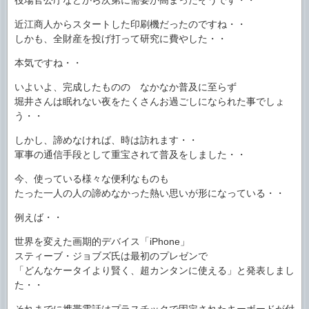
近江商人からスタートした印刷機だったのですね・・
しかも、全財産を投げ打って研究に費やした・・
本気ですね・・
いよいよ、完成したものの なかなか普及に至らず
堀井さんは眠れない夜をたくさんお過ごしになられた事でしょ
う・・
しかし、諦めなければ、時は訪れます・・
軍事の通信手段として重宝されて普及をしました・・
今、使っている様々な便利なものも
たった一人の人の諦めなかった熱い思いが形になっている・・
例えば・・
世界を変えた画期的デバイス「iPhone」
スティーブ・ジョブズ氏は最初のプレゼンで
「どんなケータイより賢く、超カンタンに使える」と発表しまし
た・・
それまでに携帯電話はプラスチックで固定されたキーボードが付