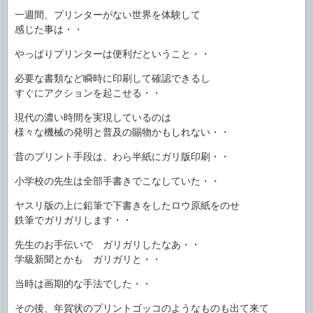
一週間、プリンターがない世界を体験して
感じた事は・・
やっぱりプリンターは便利だということ・・
必要な書類など瞬時に印刷して確認できるし
すぐにアクションを起こせる・・
現代の濃い時間を実現しているのは
様々な機械の発明と普及の賜物かもしれない・・
昔のプリント手段は、わら半紙にガリ版印刷・・
小学校の先生は全部手書きでこなしていた・・
ヤスリ版の上に鉛筆で下書きをしたロウ原紙をのせ
鉄筆でガリガリします・・
先生のお手伝いで ガリガリしたなあ・・
学級新聞とかも ガリガリと・・
当時は画期的な手法でした・・
その後、年賀状のプリントゴッコのようなものも出て来て