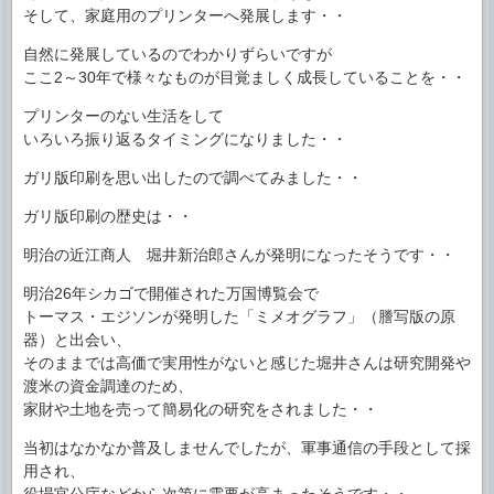
そして、家庭用のプリンターへ発展します・・
自然に発展しているのでわかりずらいですが
ここ2～30年で様々なものが目覚ましく成長していることを・・
プリンターのない生活をして
いろいろ振り返るタイミングになりました・・
ガリ版印刷を思い出したので調べてみました・・
ガリ版印刷の歴史は・・
明治の近江商人 堀井新治郎さんが発明になったそうです・・
明治26年シカゴで開催された万国博覧会で
トーマス・エジソンが発明した「ミメオグラフ」（謄写版の原
器）と出会い、
そのままでは高価で実用性がないと感じた堀井さんは研究開発や
渡米の資金調達のため、
家財や土地を売って簡易化の研究をされました・・
当初はなかなか普及しませんでしたが、軍事通信の手段として採
用され、
役場官公庁などから次第に需要が高まったそうです・・