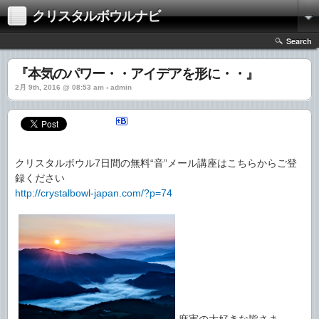
クリスタルボウルナビ
Search
『本気のパワー・・アイデアを形に・・』
2月 9th, 2016 @ 08:53 am › admin
クリスタルボウル7日間の無料“音”メール講座はこちらからご登
録ください
http://crystalbowl-japan.com/?p=74
麻実の大好きな皆さま