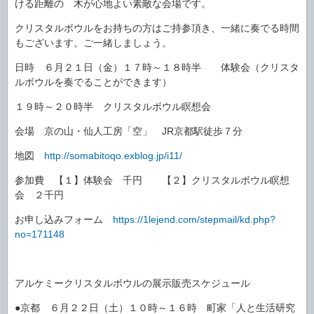
ける距離の 木が心地よい素敵な会場です。
クリスタルボウルをお持ちの方はご持参頂き、一緒に奏でる時間
もございます。ご一緒しましょう。
日時 ６月２１日（金）１７時～１８時半 体験会（クリスタ
ルボウルを奏でることができます）
１９時～２０時半 クリスタルボウル瞑想会
会場 京の山・仙人工房「空」 JR京都駅徒歩７分
地図
http://somabitoqo.exblog.jp/i11/
参加費 【１】体験会 千円 【２】クリスタルボウル瞑想
会 ２千円
お申し込みフォーム
https://1lejend.com/stepmail/kd.php?
no=171148
アルケミークリスタルボウルの展示販売スケジュール
●京都 ６月２２日（土）１０時～１６時 町家「人と生活研究