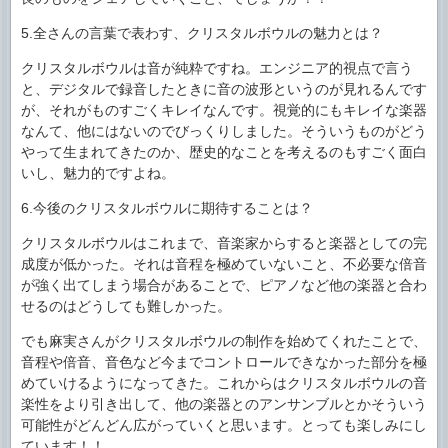
5.全さんの言葉で表わす、クリスタルボウルの魅力とは？
クリスタルボウルは音が純粋ですね。エンジニア的視点で言う
と、デジタルで録音したときに音の波形というのが見れるんです
が、それがものすごくキレイなんです。視覚的にもキレイな楽器
なんて、他にはないのでびっくりしました。そういうものがどう
やって生まれてきたのか、歴史的なことを考えるのもすごく面白
いし、魅力的ですよね。
6.今後のクリスタルボウルに期待することは？
クリスタルボウルはこれまで、音楽家からすると楽器としての完
成度が低かった。それは音程を極めていないこと、不必要な倍音
が強く出てしまう場合があることで、ピアノなど他の楽器と合わ
せるのはどうしても難しかった。
でも麻実さんがクリスタルボウルの制作を始めてくれたことで、
音程や倍音、音色など今までコントロールできなかった部分を極
めていけるようになってきた。これからはクリスタルボウルの音
楽性をより引き出して、他の楽器とのアンサンブルとかそういう
可能性がどんどん広がっていくと思います。とっても楽しみにし
ています！！