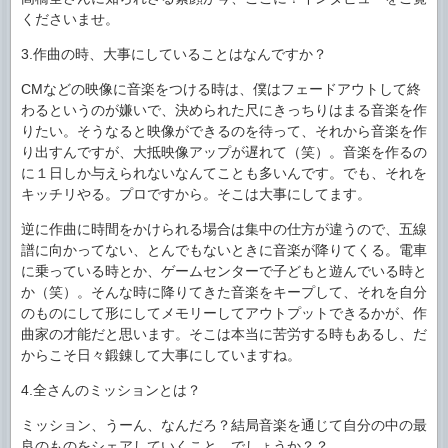
くださいませ。
3.作曲の時、大事にしていることはなんですか？
CMなどの映像に音楽をつける時は、僕はフェードアウトして終
わるというのが嫌いで、決められた尺にきっちりはまる音楽を作
りたい。そうなると映像ができるのを待って、それから音楽を作
り出すんですが、大抵映像アップが遅れて（笑）。音楽を作るの
に１日しか与えられないなんてことも多いんです。でも、それを
キッチリやる。プロですから。そこは大事にしてます。
逆に作曲に時間をかけられる場合は集中の仕方が違うので、五線
譜に向かってない、とんでもないときに音楽が降りてくる。電車
に乗っている時とか、ゲームセンターで子どもと遊んでいる時と
か（笑）。そんな時に降りてきた音楽をキープして、それを自分
のものにして形にしてメモリーしてアウトプットできるかが、作
曲家の才能だと思います。そこは本当に苦労する時もあるし、だ
からこそ日々鍛錬して大事にしていますね。
4.全さんのミッションとは？
ミッション、うーん、なんだろ？結局音楽を通じて自分の中の最
良のものをシェアしていくこと、でしょうか？？