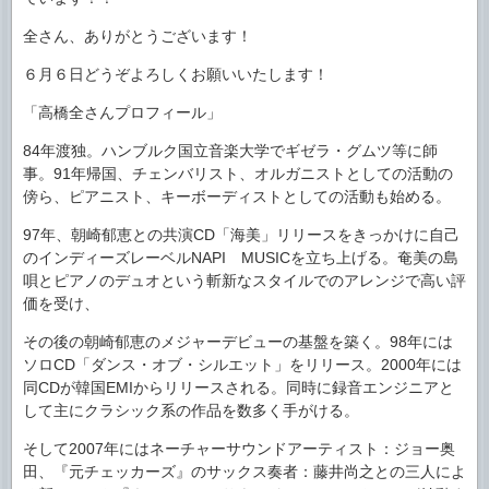
全さん、ありがとうございます！
６月６日どうぞよろしくお願いいたします！
「高橋全さんプロフィール」
84年渡独。ハンブルク国立音楽大学でギゼラ・グムツ等に師
事。91年帰国、チェンバリスト、オルガニストとしての活動の
傍ら、ピアニスト、キーボーディストとしての活動も始める。
97年、朝崎郁恵との共演CD「海美」リリースをきっかけに自己
のインディーズレーベルNAPI MUSICを立ち上げる。奄美の島
唄とピアノのデュオという斬新なスタイルでのアレンジで高い評
価を受け、
その後の朝崎郁恵のメジャーデビューの基盤を築く。98年には
ソロCD「ダンス・オブ・シルエット」をリリース。2000年には
同CDが韓国EMIからリリースされる。同時に録音エンジニアと
して主にクラシック系の作品を数多く手がける。
そして2007年にはネーチャーサウンドアーティスト：ジョー奥
田、『元チェッカーズ』のサックス奏者：藤井尚之との三人によ