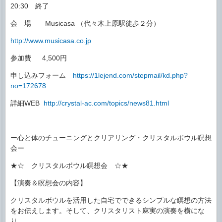
20:30 終了
会 場 Musicasa （代々木上原駅徒歩２分）
http://www.musicasa.co.jp
参加費 4,500円
申し込みフォーム
https://1lejend.com/stepmail/kd.php?
no=172678
詳細WEB
http://crystal-ac.com/topics/news81.html
ー心と体のチューニングとクリアリング・クリスタルボウル瞑想
会ー
★☆ クリスタルボウル瞑想会 ☆★
【演奏＆瞑想会の内容】
クリスタルボウルを活用した自宅でできるシンプルな瞑想の方法
をお伝えします。そして、クリスタリスト麻実の演奏を横にな
り、