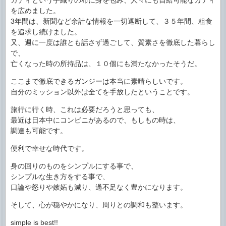
を広めました。
3年間は、新聞など余計な情報を一切遮断して、３５年間、粗食
を追求し続けました。
又、週に一度は誰とも話さず過ごして、質素さを徹底した暮らし
で、
亡くなった時の所持品は、１０個にも満たなかったそうだ。
ここまで徹底できるガンジーは本当に素晴らしいです。
自分のミッション以外は全てを手放したということです。
旅行に行く時、これは必要だろうと思っても、
最近は日本中にコンビニがあるので、もしもの時は、
調達も可能です。
便利で幸せな時代です。
身の回りのものをシンプルにする事で、
シンプルな生き方をする事で、
口論や怒りや嫉妬も減り、過不足なく豊かになります。
そして、心が穏やかになり、周りとの調和も整います。
simple is best!!