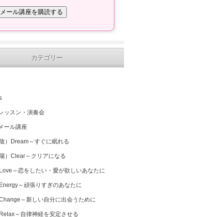
カテゴリー
s
レッスン・演奏会
メール講座
（陰）Dream～すぐに眠れる
（陽）Clear～クリアになる
 Love～恋をしたい・愛が欲しいあなたに
 Energy～頑張りすぎのあなたに
 Change～新しい自分に出会うために
 Relax～自律神経を安定させる