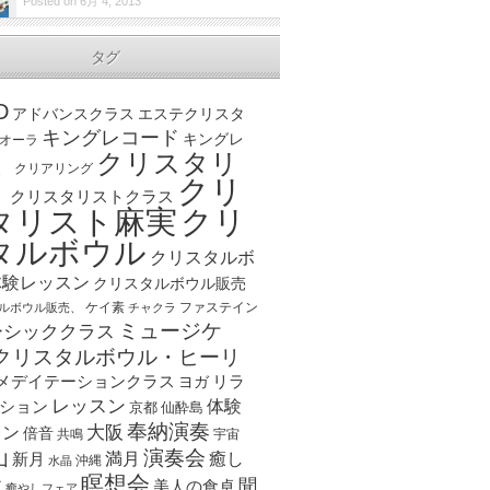
Posted on 6月 4, 2013
タグ
D
アドバンスクラス
エステクリスタ
キングレコード
キングレ
オーラ
クリスタリ
、
クリアリング
クリ
ト
クリスタリストクラス
クリ
タリスト麻実
タルボウル
クリスタルボ
体験レッスン
クリスタルボウル販売
ケイ素
ファステイン
ルボウル販売、
チャクラ
ミュージケ
ーシッククラス
クリスタルボウル・ヒーリ
メデイテーションクラス
リラ
ヨガ
レッスン
体験
ション
京都
仙酔島
奉納演奏
大阪
スン
倍音
宇宙
共鳴
演奏会
山
新月
満月
癒し
沖縄
水晶
瞑想会
聞
ア
美人の食卓
癒やしフェア