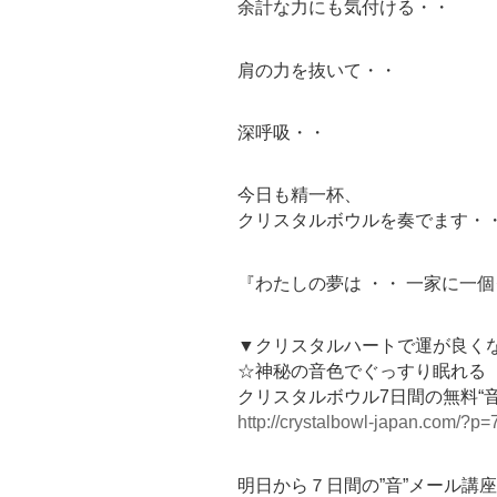
余計な力にも気付ける・・
肩の力を抜いて・・
深呼吸・・
今日も精一杯、
クリスタルボウルを奏でます・
『わたしの夢は ・・ 一家に一
▼クリスタルハートで運が良く
☆神秘の音色でぐっすり眠れる
クリスタルボウル7日間の無料“
http://crystalbowl-japan.com/?p=
明日から７日間の”音”メール講