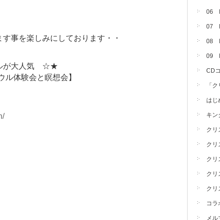
06
07
ます事を楽しみにしております・・
08 
09
ルが大人気 ☆★
CD
ボウル体験会と瞑想会】
「ク
はじ
キン
n/
クリ
クリ
クリ
クリ
クリ
コラ
メル