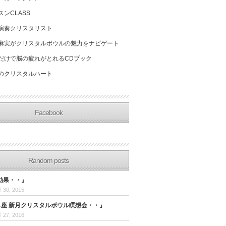
スンCLASS
演奏クリスタリスト
麻実がクリスタルボウルの魅力をナビゲート
だけで脳の疲れがとれるCDブック
のクリスタルハート
Facebook
Random posts
効果・・』
 30, 2015
うし座 新月クリスタルボウル瞑想会・・』
 27, 2016