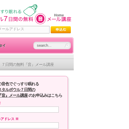
Home
セイ
７日間の無料『音』メール講座
の音色でぐっすり眠れる
スタルボウル７日間の
『音』メール講座
のお申込みはこちら
前
ルアドレス
※