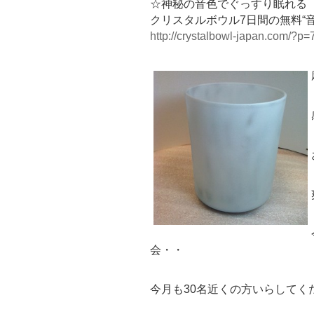
☆神秘の音色でぐっすり眠れる
クリスタルボウル7日間の無料“
http://crystalbowl-japan.com/?p=
会・・
今月も30名近くの方いらしてく