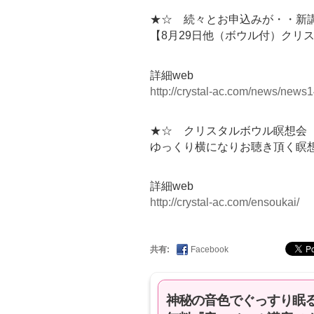
★☆ 続々とお申込みが・・新
【8月29日他（ボウル付）クリ
詳細web
http://crystal-ac.com/news/news1
★☆ クリスタルボウル瞑想会 
ゆっくり横になりお聴き頂く瞑
詳細web
http://crystal-ac.com/ensoukai/
共有:
Facebook
神秘の音色でぐっすり眠