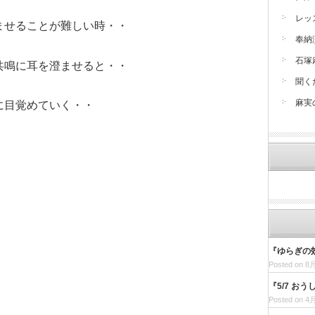
レッ
ませることが難しい時・・
奉納
石塚
共鳴に耳を澄ませると・・
聞く
麻実
に目覚めていく・・
『ゆらぎの
Posted on 8月
『5/7 お
Posted on 4月