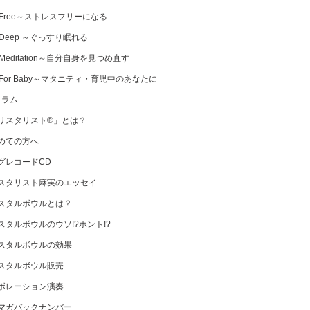
 Free～ストレスフリーになる
 Deep ～ぐっすり眠れる
Meditation～自分自身を見つめ直す
 For Baby～マタニティ・育児中のあなたに
コラム
リスタリスト®」とは？
めての方へ
グレコードCD
スタリスト麻実のエッセイ
スタルボウルとは？
スタルボウルのウソ!?ホント!?
スタルボウルの効果
スタルボウル販売
ボレーション演奏
マガバックナンバー