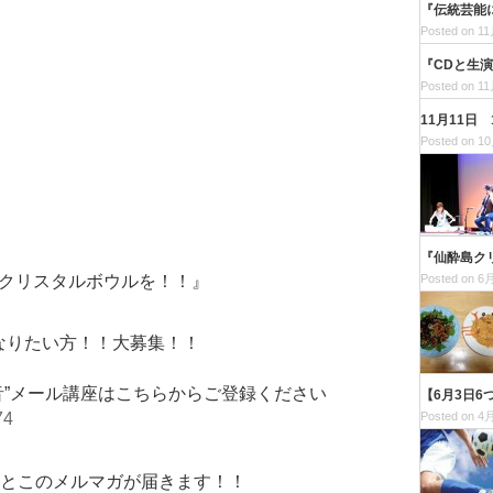
『伝統芸能
Posted on 11
『CDと生
Posted on 11
11月11
Posted on 10
・
『仙酔島ク
個クリスタルボウルを！！』
Posted on 6月
なりたい方！！大募集！！
音”メール講座はこちらからご登録ください
【6月3日
Posted on 4月
74
座とこのメルマガが届きます！！