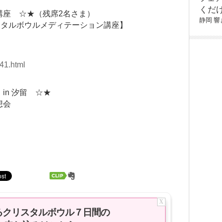
くだ
講座 ☆★（残席2名さま）
静岡
響
スタルボウルメディテーション講座】
41.html
in 汐留 ☆★
想会
X
るクリスタルボウル７日間の