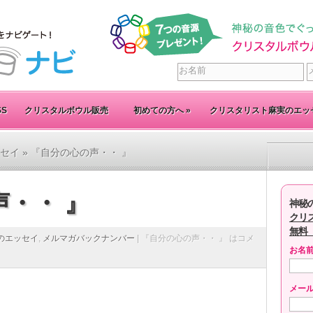
SS
クリスタルボウル販売
初めての方へ
»
クリスタリスト麻実のエッ
セイ
» 『自分の心の声・・ 』
・・ 』
神秘
クリ
無料
のエッセイ
,
メルマガバックナンバー
|
『自分の心の声・・ 』 は
コメ
お名
メー