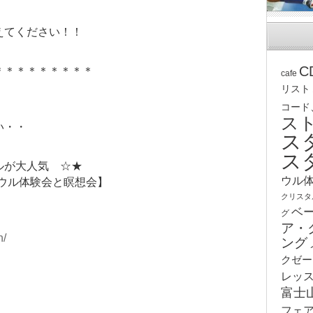
えてください！！
C
＊＊＊＊＊＊＊＊＊
cafe
リスト
コード
ス
い・・
ス
ス
ルが大人気 ☆★
ウル
ボウル体験会と瞑想会】
クリスタ
ベ
グ
ア・
n/
ング
クゼー
レッ
富士
フェ