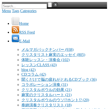
Menu
Tags
Categories
Home
RSS Feed
E-Mail
メルマガバックナンバー
(938)
クリスタリスト麻実のエッセイ
(805)
体験レッスン・演奏会
(102)
レッスンCLASS
(43)
blog
(42)
CDコラム
(42)
聞くだけで脳の疲れがとれるCDブック
(36)
コラボレーション演奏
(31)
クリスタルボウルの効果
(21)
麻実のクリスタルハート
(21)
クリスタルボウルのウソ!?ホント!?
(20)
奉納演奏クリスタリスト
(18)