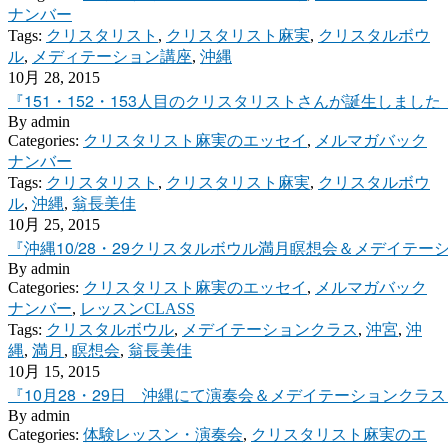
ナンバー
Tags:
クリスタリスト
,
クリスタリスト麻実
,
クリスタルボウ
ル
,
メディテーション講座
,
沖縄
10月 28, 2015
『151・152・153人目のクリスタリストさんが誕生しました
By
admin
Categories:
クリスタリスト麻実のエッセイ
,
メルマガバック
ナンバー
Tags:
クリスタリスト
,
クリスタリスト麻実
,
クリスタルボウ
ル
,
沖縄
,
翁長美佳
10月 25, 2015
『沖縄10/28・29クリスタルボウル満月瞑想会＆メデイテー
By
admin
Categories:
クリスタリスト麻実のエッセイ
,
メルマガバック
ナンバー
,
レッスンCLASS
Tags:
クリスタルボウル
,
メデイテーションクラス
,
沖宮
,
沖
縄
,
満月
,
瞑想会
,
翁長美佳
10月 15, 2015
『10月28・29日 沖縄にて演奏会＆メデイテーションクラス
By
admin
Categories:
体験レッスン・演奏会
,
クリスタリスト麻実のエ