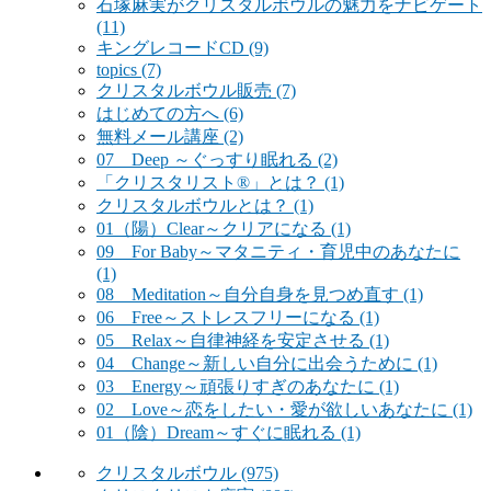
石塚麻実がクリスタルボウルの魅力をナビゲート
(11)
キングレコードCD
(9)
topics
(7)
クリスタルボウル販売
(7)
はじめての方へ
(6)
無料メール講座
(2)
07 Deep ～ぐっすり眠れる
(2)
「クリスタリスト®」とは？
(1)
クリスタルボウルとは？
(1)
01（陽）Clear～クリアになる
(1)
09 For Baby～マタニティ・育児中のあなたに
(1)
08 Meditation～自分自身を見つめ直す
(1)
06 Free～ストレスフリーになる
(1)
05 Relax～自律神経を安定させる
(1)
04 Change～新しい自分に出会うために
(1)
03 Energy～頑張りすぎのあなたに
(1)
02 Love～恋をしたい・愛が欲しいあなたに
(1)
01（陰）Dream～すぐに眠れる
(1)
クリスタルボウル
(975)