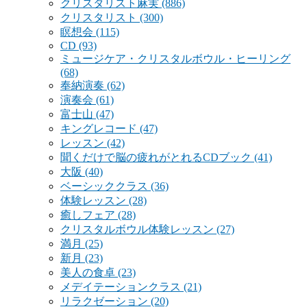
クリスタリスト麻実
(886)
クリスタリスト
(300)
瞑想会
(115)
CD
(93)
ミュージケア・クリスタルボウル・ヒーリング
(68)
奉納演奏
(62)
演奏会
(61)
富士山
(47)
キングレコード
(47)
レッスン
(42)
聞くだけで脳の疲れがとれるCDブック
(41)
大阪
(40)
ベーシッククラス
(36)
体験レッスン
(28)
癒しフェア
(28)
クリスタルボウル体験レッスン
(27)
満月
(25)
新月
(23)
美人の食卓
(23)
メデイテーションクラス
(21)
リラクゼーション
(20)