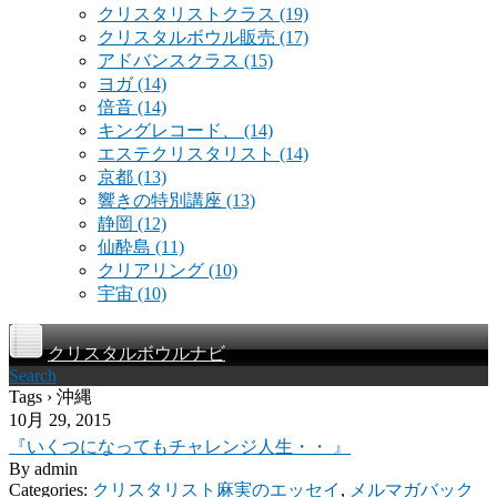
クリスタリストクラス
(19)
クリスタルボウル販売
(17)
アドバンスクラス
(15)
ヨガ
(14)
倍音
(14)
キングレコード、
(14)
エステクリスタリスト
(14)
京都
(13)
響きの特別講座
(13)
静岡
(12)
仙酔島
(11)
クリアリング
(10)
宇宙
(10)
クリスタルボウルナビ
Search
Tags › 沖縄
10月 29, 2015
『いくつになってもチャレンジ人生・・ 』
By
admin
Categories:
クリスタリスト麻実のエッセイ
,
メルマガバック