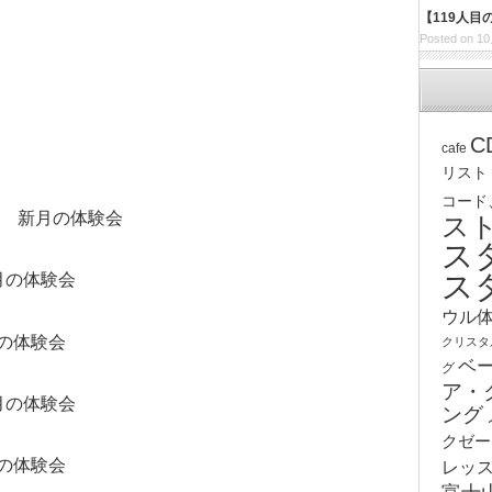
【119人
Posted on 10
C
cafe
リスト
コード
1時 新月の体験会
ス
ス
ス
満月の体験会
ウル
月の体験会
クリスタ
ベ
グ
ア・
満月の体験会
ング
クゼー
月の体験会
レッ