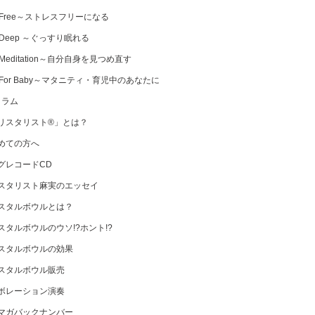
 Free～ストレスフリーになる
 Deep ～ぐっすり眠れる
Meditation～自分自身を見つめ直す
 For Baby～マタニティ・育児中のあなたに
コラム
リスタリスト®」とは？
めての方へ
グレコードCD
スタリスト麻実のエッセイ
スタルボウルとは？
スタルボウルのウソ!?ホント!?
スタルボウルの効果
スタルボウル販売
ボレーション演奏
マガバックナンバー