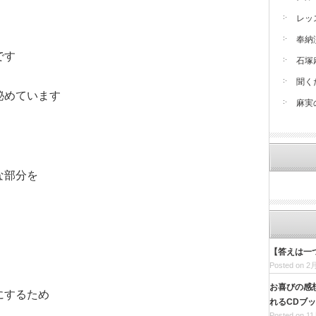
レッ
奉納
です
石塚
聞く
秘めています
麻実
な部分を
【答えは一
Posted on 2月
お喜びの感
にするため
れるCDブ
Posted on 11