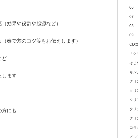
06
07
話（効果や役割や起源など）
08 
09
る（奏で方のコツ等をお伝えします）
CD
「ク
など
はじ
キン
たします
クリ
クリ
クリ
クリ
の方にも
クリ
コラ
メル