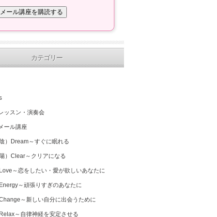
カテゴリー
s
レッスン・演奏会
メール講座
（陰）Dream～すぐに眠れる
（陽）Clear～クリアになる
 Love～恋をしたい・愛が欲しいあなたに
 Energy～頑張りすぎのあなたに
 Change～新しい自分に出会うために
 Relax～自律神経を安定させる