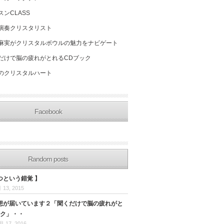
スンCLASS
演奏クリスタリスト
麻実がクリスタルボウルの魅力をナビゲート
だけで脳の疲れがとれるCDブック
のクリスタルハート
Facebook
Random posts
つという錯覚 】
 13, 2015
想が届いています２「聞くだけで脳の疲れがと
ック」・・
月 17, 2016