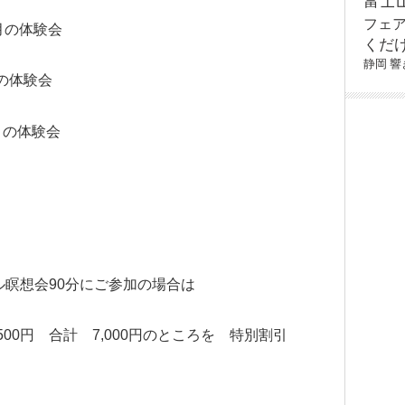
富士
フェ
満月の体験会
くだ
静岡
響
月の体験会
月の体験会
瞑想会90分にご参加の場合は
,500円 合計 7,000円のところを 特別割引