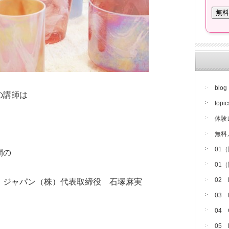
blog
の講師は
topic
体験
無料
01
間の
01
02
・ジャパン（株）代表取締役 石塚麻実
03
04
05