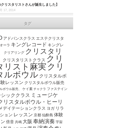
目のクリスタリストさんが誕生しました】
月 17, 2014
タグ
D
アドバンスクラス
エステクリスタ
キングレコード
キングレ
オーラ
クリスタリ
、
クリアリング
クリ
ト
クリスタリストクラス
クリ
タリスト麻実
タルボウル
クリスタルボ
体験レッスン
クリスタルボウル販売
ケイ素
ファステイン
ルボウル販売、
チャクラ
ミュージケ
ーシッククラス
クリスタルボウル・ヒーリ
メデイテーションクラス
リラ
ヨガ
レッスン
体験
ション
京都
仙酔島
奉納演奏
大阪
スン
倍音
宇宙
共鳴