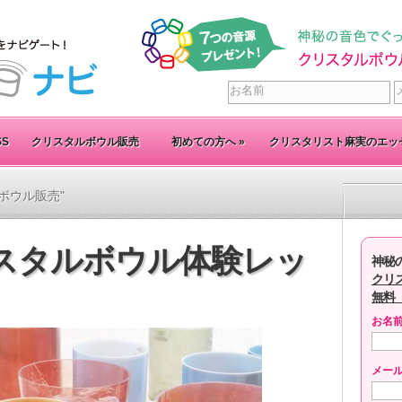
SS
クリスタルボウル販売
初めての方へ
»
クリスタリスト麻実のエッ
タルボウル販売"
リスタルボウル体験レッ
神秘
クリ
無料
お名
メー