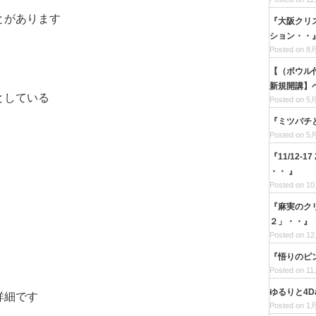
とがあります
『大阪クリ
ション・・
Posted on 8月
【（ボウル
新規開講】ベ
としている
Posted on 5月
『ミツバチ
Posted on 5月
『11/12-
・・ 』
Posted on 10
『麻実のク
２」・・』
Posted on 12
『悟りのピ
Posted on 11
ゆるりと4
詳細です
Posted on 1月