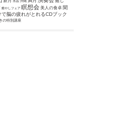
演奏会
山
新月
満月
癒し
沖縄
水晶
瞑想会
聞
ア
美人の食卓
癒やしフェア
けで脳の疲れがとれるCDブック
きの特別講座