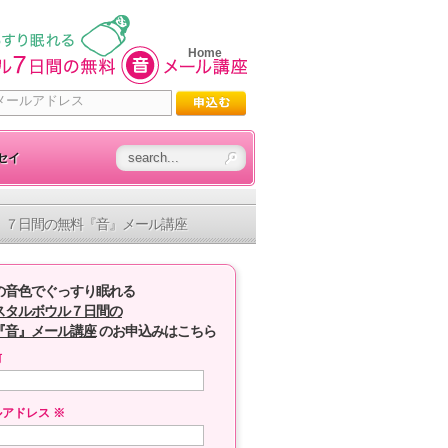
Home
セイ
７日間の無料『音』メール講座
の音色でぐっすり眠れる
スタルボウル７日間の
『音』メール講座
のお申込みはこちら
前
ルアドレス
※