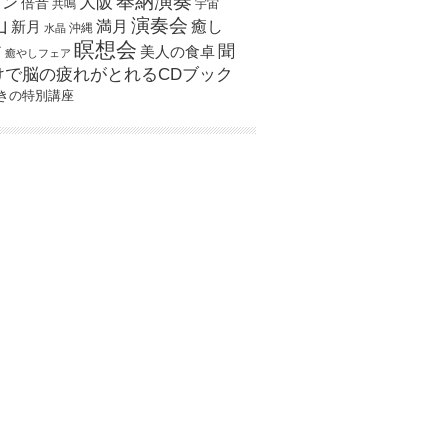
奉納演奏
大阪
スン
倍音
宇宙
共鳴
演奏会
山
新月
満月
癒し
沖縄
水晶
瞑想会
聞
ア
美人の食卓
癒やしフェア
けで脳の疲れがとれるCDブック
きの特別講座