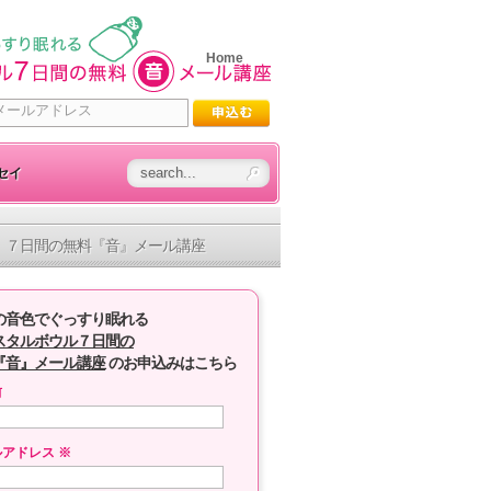
Home
セイ
７日間の無料『音』メール講座
の音色でぐっすり眠れる
スタルボウル７日間の
『音』メール講座
のお申込みはこちら
前
ルアドレス
※