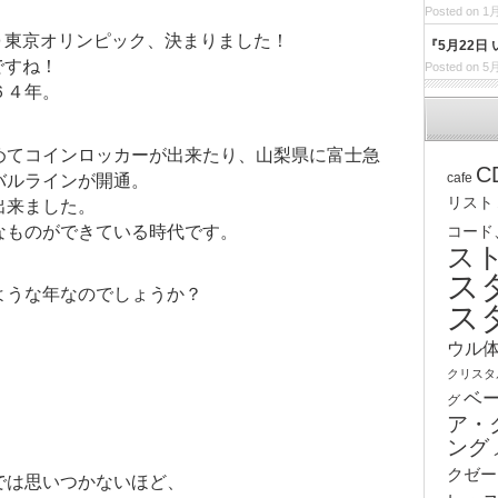
Posted on 1月
０東京オリンピック、決まりました！
『5月22日
ですね！
Posted on 5月
６４年。
めてコインロッカーが出来たり、山梨県に富士急
C
cafe
バルラインが開通。
リスト
出来ました。
なものができている時代です。
コード
ス
ス
ような年なのでしょうか？
ス
ウル
クリスタ
ベ
グ
ア・
ング
クゼー
では思いつかないほど、