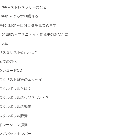
 Free～ストレスフリーになる
 Deep ～ぐっすり眠れる
Meditation～自分自身を見つめ直す
 For Baby～マタニティ・育児中のあなたに
コラム
リスタリスト®」とは？
めての方へ
グレコードCD
スタリスト麻実のエッセイ
スタルボウルとは？
スタルボウルのウソ!?ホント!?
スタルボウルの効果
スタルボウル販売
ボレーション演奏
マガバックナンバー