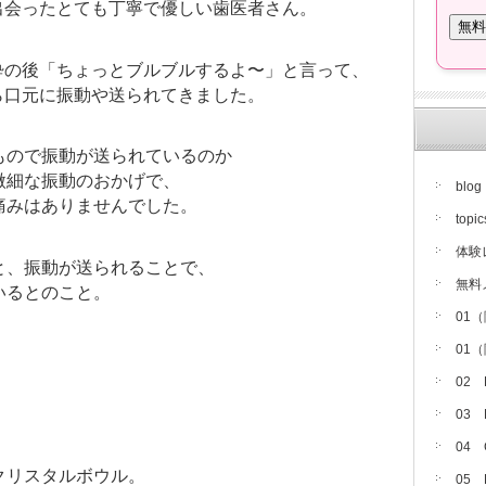
出会ったとても丁寧で優しい歯医者さん。
酔の後「ちょっとブルブルするよ〜」と言って、
ら口元に振動や送られてきました。
もので振動が送られているのか
微細な振動のおかげで、
blog
痛みはありませんでした。
topic
体験
と、振動が送られることで、
無料
いるとのこと。
01
01
02
。
03
04
クリスタルボウル。
05