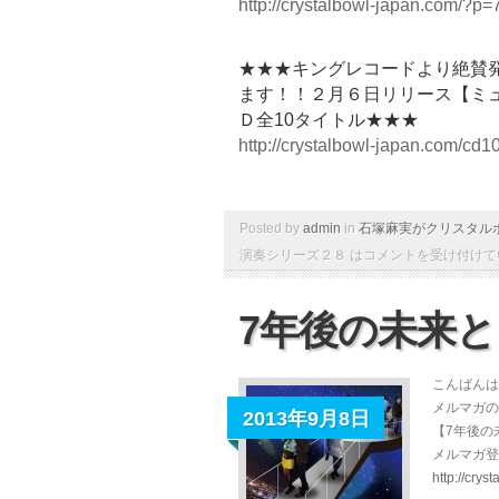
http://crystalbowl-japan.com/?p=
★★★キングレコードより絶賛
ます！！２月６日リリース【ミ
Ｄ全10タイトル★★★
http://crystalbowl-japan.com/cd10
Posted by
admin
in
石塚麻実がクリスタル
演奏シリーズ２８ は
コメントを受け付けて
7年後の未来
こんばんは
メルマガの
2013年9月8日
【7年後の
メルマガ登
http://cry