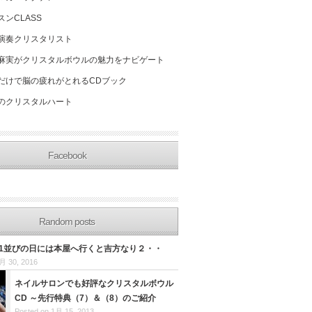
スンCLASS
演奏クリスタリスト
麻実がクリスタルボウルの魅力をナビゲート
だけで脳の疲れがとれるCDブック
のクリスタルハート
Facebook
Random posts
日 1並びの日には本屋へ行くと吉方なり２・・
月 30, 2016
ネイルサロンでも好評なクリスタルボウル
CD ～先行特典（7）＆（8）のご紹介
Posted on 1月 15, 2013