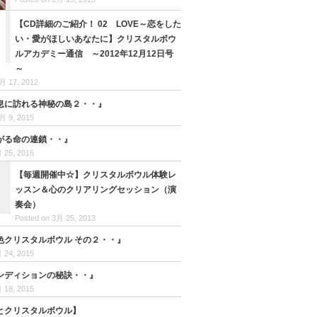
【CD詳細のご紹介！ 02 LOVE～恋をした
い・愛がほしいあなたに】クリスタルボウ
ルアカデミー通信 ～2012年12月12日号
～
月 17, 2012
息に訪れる神秘の島２・・』
月 9, 2015
がる命の連鎖・・』
 25, 2016
【毎週開催中☆】クリスタルボウル体験レ
ッスン＆心のクリアリングセッション（演
奏会）
Posted on 3月 25, 2013
色クリスタルボウル その２・・』
 24, 2015
ンディションの秘訣・・』
 18, 2015
とクリスタルボウル】