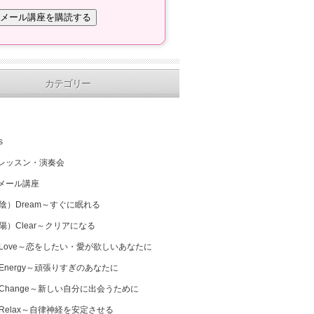
カテゴリー
s
レッスン・演奏会
メール講座
（陰）Dream～すぐに眠れる
（陽）Clear～クリアになる
 Love～恋をしたい・愛が欲しいあなたに
 Energy～頑張りすぎのあなたに
 Change～新しい自分に出会うために
 Relax～自律神経を安定させる