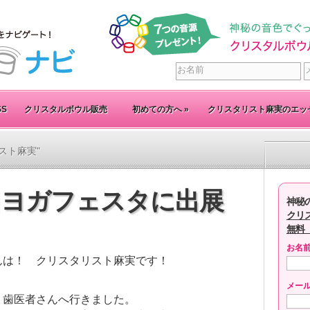
SS
クリスタルボウル販売
初めての方へ
»
クリスタリスト麻実のエッ
タリスト麻実"
3日ヨガフェスタに出展
神秘
クリ
無料
お名
んは！ クリスタリスト麻実です！
メー
、歯医者さんへ行きました。