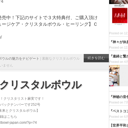
74
発売中！下記のサイトで３大特典付、ご購入頂け
ュージケア・クリスタルボウル・ヒーリング】Ｃ
Posted on 12
/
『神々が休
Posted on 12
『連綿と繋
続きを読む
ボウルの魅力をナビゲート
|
素敵なクリスタルボウル
Posted on 4月
いません
とクリスタルボウル
『神秘の音
！クリスタリスト麻実です！
Posted on 7月
バックナンバーです252号
未来とクリスタルボウル】
『ベストコ
録はこちら
Posted on 6月
stalbowl-japan.com/?p=74
【世界平和