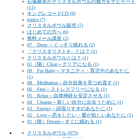
石塚麻実がクリスタルボウルの魅力をナビゲート
(11)
キングレコードCD
(9)
topics
(7)
クリスタルボウル販売
(7)
はじめての方へ
(6)
無料メール講座
(2)
07 Deep ～ぐっすり眠れる
(2)
「クリスタリスト®」とは？
(1)
クリスタルボウルとは？
(1)
01（陽）Clear～クリアになる
(1)
09 For Baby～マタニティ・育児中のあなたに
(1)
08 Meditation～自分自身を見つめ直す
(1)
06 Free～ストレスフリーになる
(1)
05 Relax～自律神経を安定させる
(1)
04 Change～新しい自分に出会うために
(1)
03 Energy～頑張りすぎのあなたに
(1)
02 Love～恋をしたい・愛が欲しいあなたに
(1)
01（陰）Dream～すぐに眠れる
(1)
クリスタルボウル
(975)