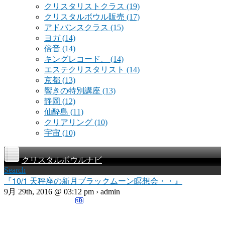
クリスタリストクラス
(19)
クリスタルボウル販売
(17)
アドバンスクラス
(15)
ヨガ
(14)
倍音
(14)
キングレコード、
(14)
エステクリスタリスト
(14)
京都
(13)
響きの特別講座
(13)
静岡
(12)
仙酔島
(11)
クリアリング
(10)
宇宙
(10)
クリスタルボウルナビ
Search
『10/1 天秤座の新月ブラックムーン瞑想会・・』
9月 29th, 2016 @ 03:12 pm › admin