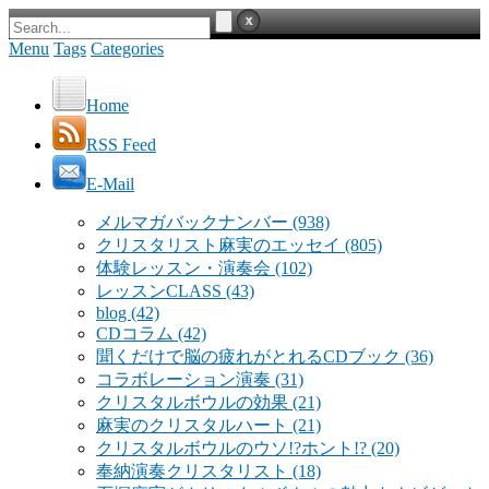
Menu
Tags
Categories
Home
RSS Feed
E-Mail
メルマガバックナンバー
(938)
クリスタリスト麻実のエッセイ
(805)
体験レッスン・演奏会
(102)
レッスンCLASS
(43)
blog
(42)
CDコラム
(42)
聞くだけで脳の疲れがとれるCDブック
(36)
コラボレーション演奏
(31)
クリスタルボウルの効果
(21)
麻実のクリスタルハート
(21)
クリスタルボウルのウソ!?ホント!?
(20)
奉納演奏クリスタリスト
(18)