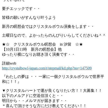
要チエッックです・・
皆様の願いがすんなり叶うよう
新月の瞑想会ではクリスタルボウル演奏をします・・
土曜日なので、よかったらのんびりいらしてくださいね＾＾
★☆ クリスタルボウル瞑想会 in 汐留 ☆★
【10月1日11時 新月の瞑想会】他
ゆったり横になりお聴き頂く演奏です・・
詳細web
http://crystalbowl-japan.com/r/stepmail/kd.php?no=147509
『わたしの夢は ・・ 一家に一個クリスタルボウルで世界平
和に！！』
▼クリスタルハートで運が良くなりたい方！！大募集！！
以下のメルアドに空送信頂くと・・
明日から・・メルマガが届きます・・
＊喜んで頂けそうな方にだけ教えてください！！