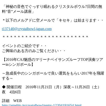
「神秘の音色でぐっすり眠れるクリスタルボウル7日間の無
料“音”メール講座」
＊以下のメルアドに空メールで「キセキ」は始まります・・
t137140@crystalbowl-japan.com
＊＊＊＊＊＊＊＊＊＊＊＊＊＊＊＊＊＊＊＊＊＊＊
イベントのご紹介です・・
ご興味のある方のみご覧ください・・
【2016年CAJ魅惑のマリーナベイサンズルーフTOP演奏ツア
ーinシンガポール】
～急成長中のシンガポールで良い運気をもらい2017年を飛躍
する～
◆ 開催日程 2016年11月21日（月）深夜～11月26日（土）
夜 4泊6日
詳細 WEB
http://ameblo.jp/crystalbowl/entry-12204191654.html