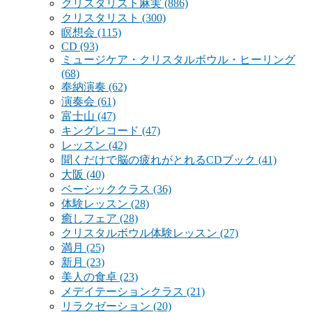
クリスタリスト麻実
(886)
クリスタリスト
(300)
瞑想会
(115)
CD
(93)
ミュージケア・クリスタルボウル・ヒーリング
(68)
奉納演奏
(62)
演奏会
(61)
富士山
(47)
キングレコード
(47)
レッスン
(42)
聞くだけで脳の疲れがとれるCDブック
(41)
大阪
(40)
ベーシッククラス
(36)
体験レッスン
(28)
癒しフェア
(28)
クリスタルボウル体験レッスン
(27)
満月
(25)
新月
(23)
美人の食卓
(23)
メデイテーションクラス
(21)
リラクゼーション
(20)