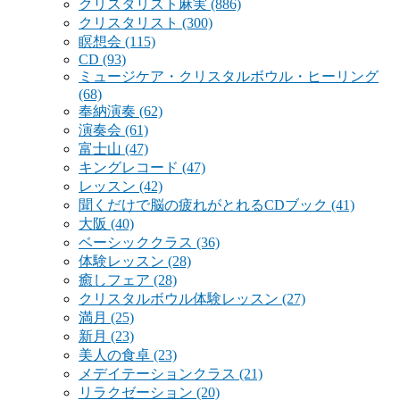
クリスタリスト麻実
(886)
クリスタリスト
(300)
瞑想会
(115)
CD
(93)
ミュージケア・クリスタルボウル・ヒーリング
(68)
奉納演奏
(62)
演奏会
(61)
富士山
(47)
キングレコード
(47)
レッスン
(42)
聞くだけで脳の疲れがとれるCDブック
(41)
大阪
(40)
ベーシッククラス
(36)
体験レッスン
(28)
癒しフェア
(28)
クリスタルボウル体験レッスン
(27)
満月
(25)
新月
(23)
美人の食卓
(23)
メデイテーションクラス
(21)
リラクゼーション
(20)