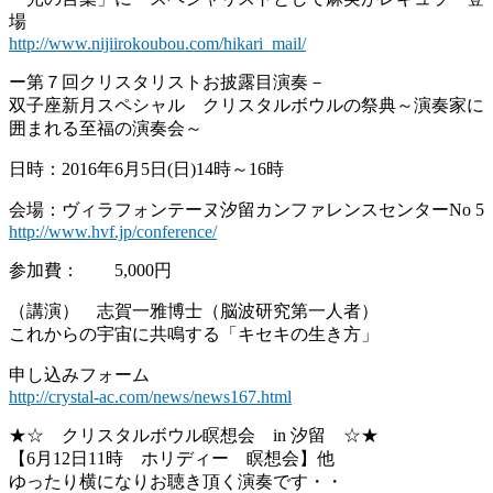
場
http://www.nijiirokoubou.com/hikari_mail/
ー第７回クリスタリストお披露目演奏－
双子座新月スペシャル クリスタルボウルの祭典～演奏家に
囲まれる至福の演奏会～
日時：2016年6月5日(日)14時～16時
会場：ヴィラフォンテーヌ汐留カンファレンスセンターNo 5
http://www.hvf.jp/conference/
参加費： 5,000円
（講演） 志賀一雅博士（脳波研究第一人者）
これからの宇宙に共鳴する「キセキの生き方」
申し込みフォーム
http://crystal-ac.com/news/news167.html
★☆ クリスタルボウル瞑想会 in 汐留 ☆★
【6月12日11時 ホリディー 瞑想会】他
ゆったり横になりお聴き頂く演奏です・・