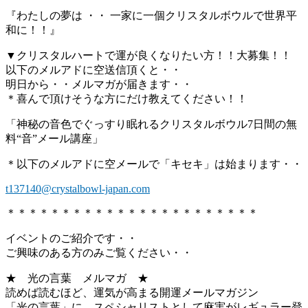
『わたしの夢は ・・ 一家に一個クリスタルボウルで世界平
和に！！』
▼クリスタルハートで運が良くなりたい方！！大募集！！
以下のメルアドに空送信頂くと・・
明日から・・メルマガが届きます・・
＊喜んで頂けそうな方にだけ教えてください！！
「神秘の音色でぐっすり眠れるクリスタルボウル7日間の無
料“音”メール講座」
＊以下のメルアドに空メールで「キセキ」は始まります・・
t137140@crystalbowl-japan.com
＊＊＊＊＊＊＊＊＊＊＊＊＊＊＊＊＊＊＊＊＊＊＊
イベントのご紹介です・・
ご興味のある方のみご覧ください・・
★ 光の言葉 メルマガ ★
読めば読むほど、運気が高まる開運メールマガジン
「光の言葉」に スペシャリストとして麻実がレギュラー登