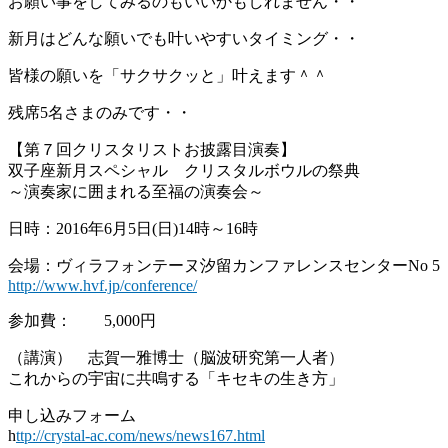
お願い事をしてみるのもいいかもしれません・・
新月はどんな願いでも叶いやすいタイミング・・
皆様の願いを「サクサクッと」叶えます＾＾
残席5名さまのみです・・
【第７回クリスタリストお披露目演奏】
双子座新月スペシャル クリスタルボウルの祭典
～演奏家に囲まれる至福の演奏会～
日時：2016年6月5日(日)14時～16時
会場：ヴィラフォンテーヌ汐留カンファレンスセンターNo 5
http://www.hvf.jp/conference/
参加費： 5,000円
（講演） 志賀一雅博士（脳波研究第一人者）
これからの宇宙に共鳴する「キセキの生き方」
申し込みフォーム
h
ttp://crystal-ac.com/news/news167.html