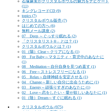
石塚麻実がクリスタルボウルの魅力をナビゲート
(11)
キングレコードCD
(9)
topics
(7)
クリスタルボウル販売
(7)
はじめての方へ
(6)
無料メール講座
(2)
07 Deep ～ぐっすり眠れる
(2)
「クリスタリスト®」とは？
(1)
クリスタルボウルとは？
(1)
01（陽）Clear～クリアになる
(1)
09 For Baby～マタニティ・育児中のあなたに
(1)
08 Meditation～自分自身を見つめ直す
(1)
06 Free～ストレスフリーになる
(1)
05 Relax～自律神経を安定させる
(1)
04 Change～新しい自分に出会うために
(1)
03 Energy～頑張りすぎのあなたに
(1)
02 Love～恋をしたい・愛が欲しいあなたに
(1)
01（陰）Dream～すぐに眠れる
(1)
クリスタルボウル
(975)