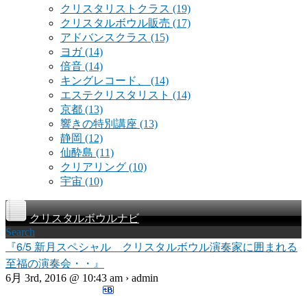
クリスタリストクラス
(19)
クリスタルボウル販売
(17)
アドバンスクラス
(15)
ヨガ
(14)
倍音
(14)
キングレコード、
(14)
エステクリスタリスト
(14)
京都
(13)
響きの特別講座
(13)
静岡
(12)
仙酔島
(11)
クリアリング
(10)
宇宙
(10)
クリスタルボウルナビ
Search
『6/5 新月スペシャル クリスタルボウル演奏家に囲まれる
至福の演奏会・・』
6月 3rd, 2016 @ 10:43 am › admin