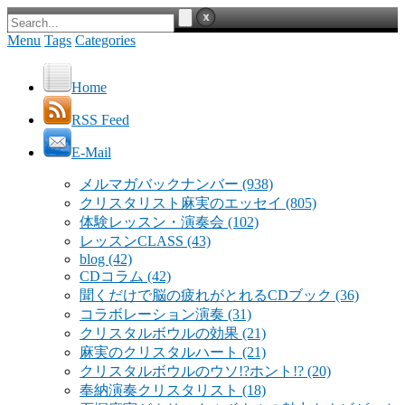
Menu
Tags
Categories
Home
RSS Feed
E-Mail
メルマガバックナンバー
(938)
クリスタリスト麻実のエッセイ
(805)
体験レッスン・演奏会
(102)
レッスンCLASS
(43)
blog
(42)
CDコラム
(42)
聞くだけで脳の疲れがとれるCDブック
(36)
コラボレーション演奏
(31)
クリスタルボウルの効果
(21)
麻実のクリスタルハート
(21)
クリスタルボウルのウソ!?ホント!?
(20)
奉納演奏クリスタリスト
(18)