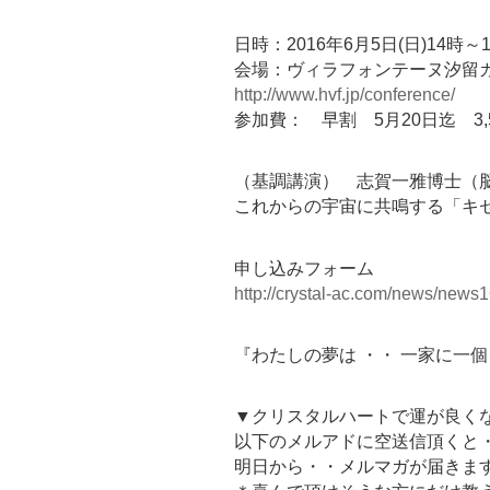
日時：2016年6月5日(日)14時～
会場：ヴィラフォンテーヌ汐留カ
http://www.hvf.jp/conference/
参加費： 早割 5月20日迄 3,5
（基調講演） 志賀一雅博士（
これからの宇宙に共鳴する「キ
申し込みフォーム
http://crystal-ac.com/news/news1
『わたしの夢は ・・ 一家に一
▼クリスタルハートで運が良く
以下のメルアドに空送信頂くと
明日から・・メルマガが届きま