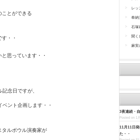
レッ
のことができる
奉納
石塚
聞く
です・・
麻実
いと思っています・・
ル記念日ですが、
イベント企画します・・
3夜連続・
Posted on 1月
11月11日
スタルボウル演奏家が
た・・
・
Posted on 11