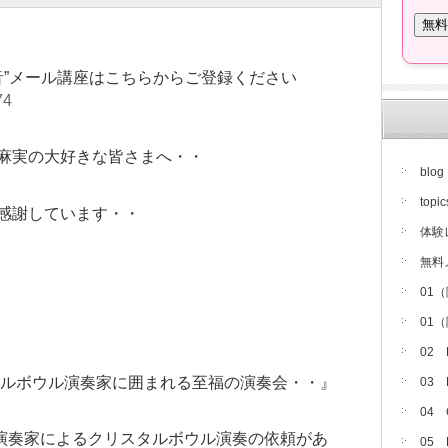
音”メール講座はこちらからご登録ください
74
麻実の大好きな皆さまへ・・
blog
topic
感謝しています・・
体験
無料
01
01
02
スタルボウル演奏家に囲まれる至福の演奏会・・』
03
04
の演奏家によるクリスタルボウル演奏の依頼があ
05