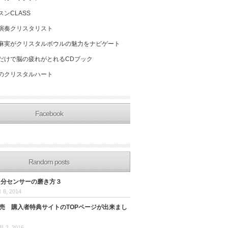
スンCLASS
演奏クリスタリスト
麻実がクリスタルボウルの魅力をナビゲート
だけで脳の疲れがとれるCDブック
のクリスタルハート
Facebook
Random posts
自分センサーの磨き方３
 8, 2014
発売 購入者特典サイトのTOPページが出来まし
月 2, 2016