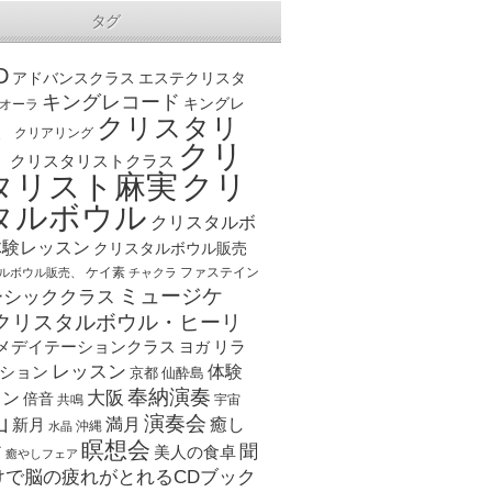
タグ
D
アドバンスクラス
エステクリスタ
キングレコード
キングレ
オーラ
クリスタリ
、
クリアリング
クリ
ト
クリスタリストクラス
クリ
タリスト麻実
タルボウル
クリスタルボ
体験レッスン
クリスタルボウル販売
ケイ素
ファステイン
ルボウル販売、
チャクラ
ミュージケ
ーシッククラス
クリスタルボウル・ヒーリ
メデイテーションクラス
リラ
ヨガ
レッスン
体験
ション
京都
仙酔島
奉納演奏
大阪
スン
倍音
宇宙
共鳴
演奏会
山
新月
満月
癒し
沖縄
水晶
瞑想会
聞
ア
美人の食卓
癒やしフェア
けで脳の疲れがとれるCDブック