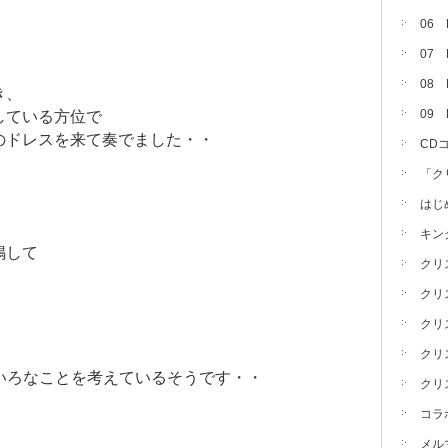
06
07
08 
き、
09
している方位で
のドレスを来て奏でました・・
CD
「ク
・
はじ
キン
鳴して
クリ
クリ
クリ
クリ
ろいろなことを考えているそうです・・
クリ
コラ
メル