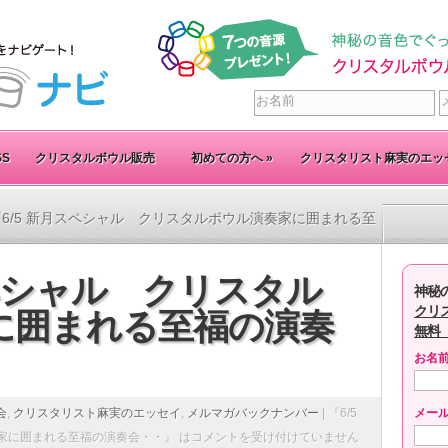
SS
クリスタルボウル販売
初めての方へ
»
クリスタリスト麻実のエッ
『6/5 新月スペシャル クリスタルボウル演奏家に囲まれる至
スペシャル クリスタル
神秘
クリ
に囲まれる至福の演奏
無料
お名
会
,
クリスタリスト麻実のエッセイ
,
メルマガバックナンバー
|
『6/5
メー
家に囲まれる至福の演奏会・・』 は
コメントを受け付けていません