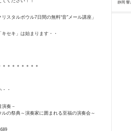
えてください！！
静岡
響
リスタルボウル7日間の無料“音”メール講座」
「キセキ」は始まります・・
＊＊＊＊＊＊＊＊＊
い・・
目演奏－
ウルの祭典～演奏家に囲まれる至福の演奏会～
16時