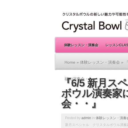
体験レッスン・演奏会
レッスンCLA
Home
»
体験レッスン・演奏会
» 
福の演奏会・・』
『6/5 新月
ボウル演奏家
会・・』
Posted by
admin
in
体験レッスン・演奏
新月スペシャル クリスタルボウル演奏