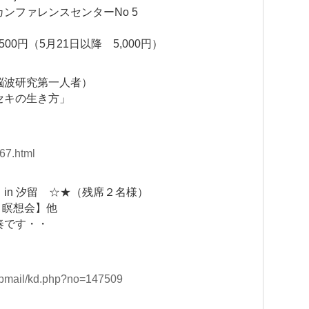
ンファレンスセンターNo 5
00円（5月21日以降 5,000円）
脳波研究第一人者）
セキの生き方」
67.html
in 汐留 ☆★（残席２名様）
 瞑想会】他
奏です・・
stepmail/kd.php?no=147509