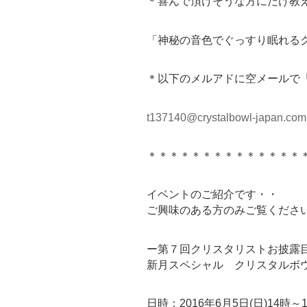
＊喜んで頂けそうな方にだけ教
「神秘の音色でぐっすり眠れるク
＊以下のメルアドに空メールで
t137140@crystalbowl-japan.com
＊＊＊＊＊＊＊＊＊＊＊＊＊＊
イベントのご紹介です・・
ご興味のある方のみご覧くださ
ー第７回クリスタリストお披露
新月スペシャル クリスタルボ
日時：2016年6月5日(日)14時～