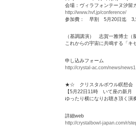
会場：ヴィラフォンテーヌ汐留カ
http://www.hvf.jp/conference/
参加費： 早割 5月20日迄 3,5
（基調講演） 志賀一雅博士（
これからの宇宙に共鳴する「キ
申し込みフォーム
http://crystal-ac.com/news/news1
★☆ クリスタルボウル瞑想会 
【5月22日11時 いて座の新月
ゆったり横になりお聴き頂く演
詳細web
http://crystalbowl-japan.com/r/