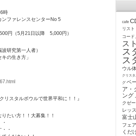
16時
ンファレンスセンターNo 5
C
cafe
リスト
00円（5月21日以降 5,000円）
コード
ス
ス
脳波研究第一人者）
セキの生き方」
ス
ウル
クリスタ
67.html
ベ
グ
ア・
ング
個クリスタルボウルで世界平和に！！』
クゼー
レッ
なりたい方！！大募集！！
富士
・・
フェ
す・・
くだ