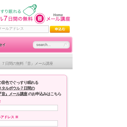
Home
セイ
７日間の無料『音』メール講座
の音色でぐっすり眠れる
スタルボウル７日間の
『音』メール講座
のお申込みはこちら
前
ルアドレス
※