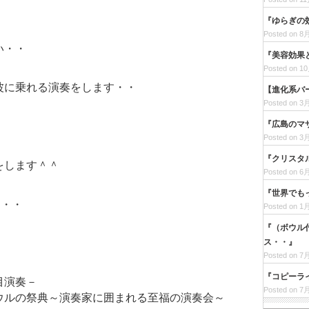
『ゆらぎの
Posted on 8月
い・・
『美容効果
Posted on 10
波に乗れる演奏をします・・
【進化系バ
Posted on 3月
『広島のマ
・
Posted on 3月
『クリスタ
をします＾＾
Posted on 6月
『世界でも
す・・
Posted on 1月
『（ボウル
ス・・』
Posted on 7月
『コピーラ
目演奏－
Posted on 7月
ウルの祭典～演奏家に囲まれる至福の演奏会～