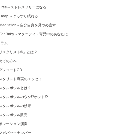
 Free～ストレスフリーになる
 Deep ～ぐっすり眠れる
Meditation～自分自身を見つめ直す
 For Baby～マタニティ・育児中のあなたに
コラム
リスタリスト®」とは？
めての方へ
グレコードCD
スタリスト麻実のエッセイ
スタルボウルとは？
スタルボウルのウソ!?ホント!?
スタルボウルの効果
スタルボウル販売
ボレーション演奏
マガバックナンバー