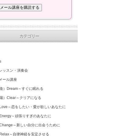
カテゴリー
s
レッスン・演奏会
メール講座
（陰）Dream～すぐに眠れる
（陽）Clear～クリアになる
 Love～恋をしたい・愛が欲しいあなたに
 Energy～頑張りすぎのあなたに
 Change～新しい自分に出会うために
 Relax～自律神経を安定させる