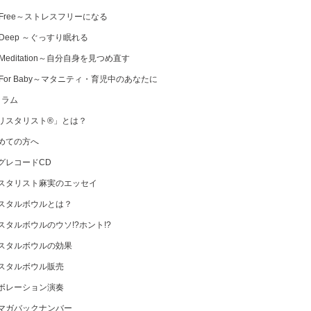
 Free～ストレスフリーになる
 Deep ～ぐっすり眠れる
Meditation～自分自身を見つめ直す
 For Baby～マタニティ・育児中のあなたに
コラム
リスタリスト®」とは？
めての方へ
グレコードCD
スタリスト麻実のエッセイ
スタルボウルとは？
スタルボウルのウソ!?ホント!?
スタルボウルの効果
スタルボウル販売
ボレーション演奏
マガバックナンバー