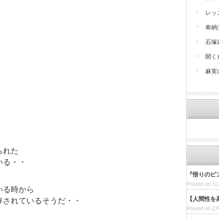
レッ
奉納
石塚
聞く
麻実
・
られた
いる・・
『悟りのピ
Posted on 11
いる時から
【人間性を
存されているそうだ・・
Posted on 2月