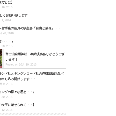
き方とは】
 16, 2015
宜しくお願い致します
 1, 2014
20時～射手座の新月の瞑想会「自由と成長」・・
月 28, 2016
は○○・・』
 20, 2015
富士山金運神社、奉納演奏ありがとうござ
います！
Posted on 10月 19, 2013
イヤモンド社とキングレコード社のW初出版記念パ
御申し込み開始します・・
月 9, 2016
イングの様々な恩恵・・』
 30, 2015
の女王に魅せられて・・】
 12, 2015