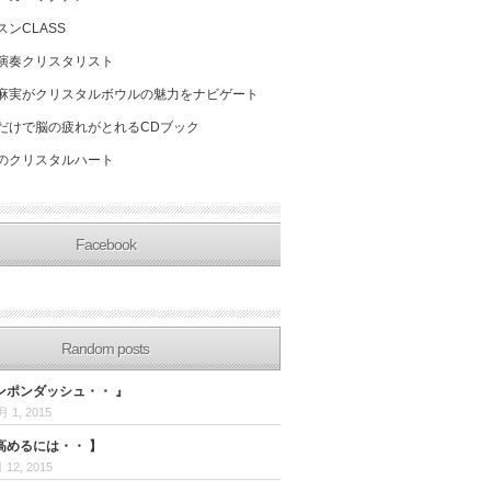
スンCLASS
演奏クリスタリスト
麻実がクリスタルボウルの魅力をナビゲート
だけで脳の疲れがとれるCDブック
のクリスタルハート
Facebook
Random posts
ンポンダッシュ・・ 』
月 1, 2015
高めるには・・ 】
 12, 2015