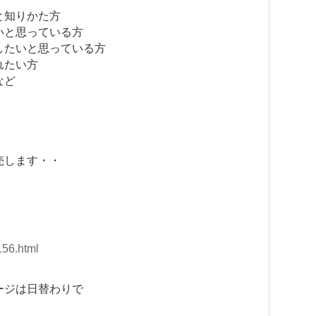
と知りかた方
いと思っている方
したいと思っている方
れたい方
など
・
売します・・
156.html
ージは日替わりで