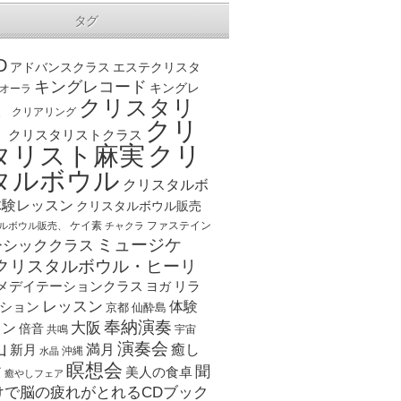
タグ
D
アドバンスクラス
エステクリスタ
キングレコード
キングレ
オーラ
クリスタリ
、
クリアリング
クリ
ト
クリスタリストクラス
クリ
タリスト麻実
タルボウル
クリスタルボ
体験レッスン
クリスタルボウル販売
ケイ素
ファステイン
ルボウル販売、
チャクラ
ミュージケ
ーシッククラス
クリスタルボウル・ヒーリ
メデイテーションクラス
リラ
ヨガ
レッスン
体験
ション
京都
仙酔島
奉納演奏
大阪
スン
倍音
宇宙
共鳴
演奏会
山
新月
満月
癒し
沖縄
水晶
瞑想会
聞
ア
美人の食卓
癒やしフェア
けで脳の疲れがとれるCDブック