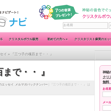
SS
クリスタルボウル販売
初めての方へ
»
クリスタリスト麻実のエッ
セイ
» 『三つ子の魂百まで・・ 』
まで・・ 』
神秘
クリ
無料
のエッセイ
,
メルマガバックナンバー
|
『三つ子の魂百まで・・ 』 は
お名
メー