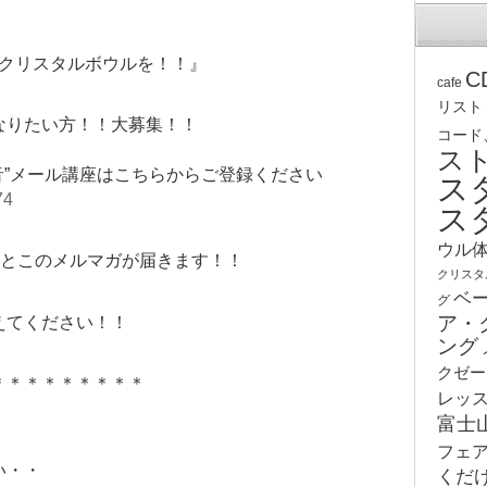
個クリスタルボウルを！！』
C
cafe
リスト
なりたい方！！大募集！！
コード
ス
音”メール講座はこちらからご登録ください
ス
74
ス
ウル
座とこのメルマガが届きます！！
クリスタ
ベ
グ
ア・
えてください！！
ング
クゼー
＊＊＊＊＊＊＊＊＊
レッ
富士
フェ
い・・
くだ