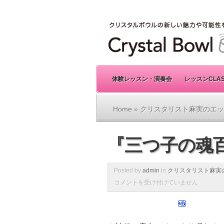
体験レッスン・演奏会
レッスンCLA
Home
»
クリスタリスト麻実のエッ
『三つ子の魂百
Posted by
admin
in
クリスタリスト麻実
コメントを受け付けていません