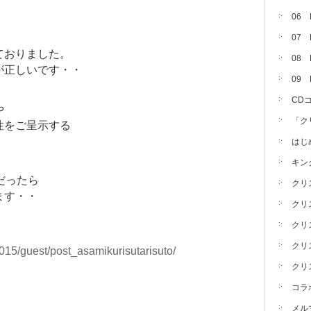
06
07
ておりました。
08 
が正しいです・・
09
CD
や
「ク
性をご呈示する
はじ
キン
だったら
クリ
ます・・
クリ
クリ
クリ
015/guest/post_asamikurisutarisuto/
クリ
コラ
メル