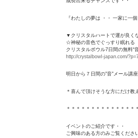
成長出来るチャンスです・・
『わたしの夢は ・・ 一家に一
▼クリスタルハートで運が良く
☆神秘の音色でぐっすり眠れる
クリスタルボウル7日間の無料“
http://crystalbowl-japan.com/?p=
明日から７日間の”音”メール講
＊喜んで頂けそうな方にだけ教
＊＊＊＊＊＊＊＊＊＊＊＊＊＊
イベントのご紹介です・・
ご興味のある方のみご覧くださ