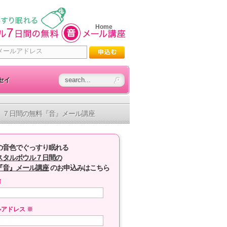
Home
セイ
７日間の無料『音』メール講座
の音色でぐっすり眠れる
スタルボウル７日間の
『音』メール講座
のお申込みはこちら
前
ルアドレス
※