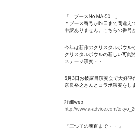
「 ブースNo MA-50 」
＊ブース番号が昨日まで間違え
申訳ありません。こちらの番号
今年は新作のクリスタルボウル
クリスタルボウルの新しい可能
ステージ演奏・・
6月3日お披露目演奏会で大好評
奈良裕之さんとコラボ演奏をし
詳細web
http://www.a-advice.com/tokyo_2
『三つ子の魂百まで・・ 』