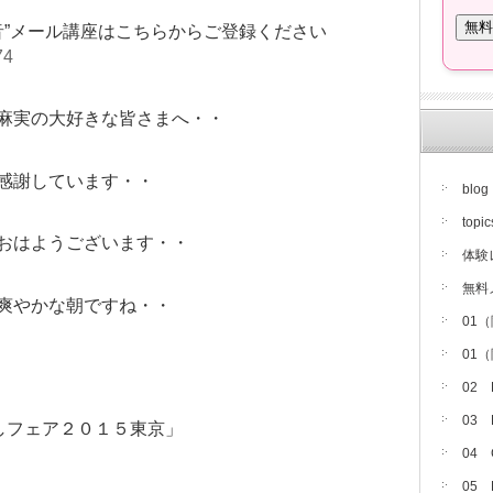
音”メール講座はこちらからご登録ください
74
麻実の大好きな皆さまへ・・
感謝しています・・
blog
topic
おはようございます・・
体験
無料
爽やかな朝ですね・・
01
01
02
03
しフェア２０１５東京」
04
05