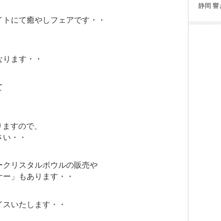
静岡
響
イトにて癒やしフェアです・・
なります・・
て
・
りますので、
さい・・
ークリスタルボウルの販売や
ナー」もあります・・
イスいたします・・