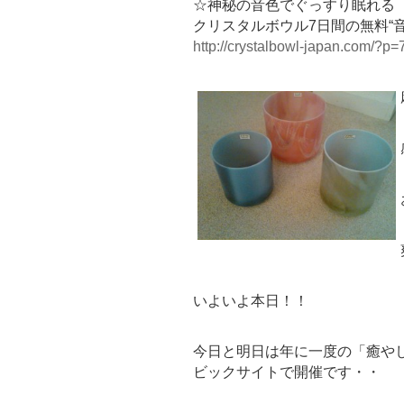
☆神秘の音色でぐっすり眠れる
クリスタルボウル7日間の無料“
http://crystalbowl-japan.com/?p=
いよいよ本日！！
今日と明日は年に一度の「癒や
ビックサイトで開催です・・