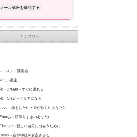
カテゴリー
s
レッスン・演奏会
メール講座
（陰）Dream～すぐに眠れる
（陽）Clear～クリアになる
 Love～恋をしたい・愛が欲しいあなたに
 Energy～頑張りすぎのあなたに
 Change～新しい自分に出会うために
 Relax～自律神経を安定させる