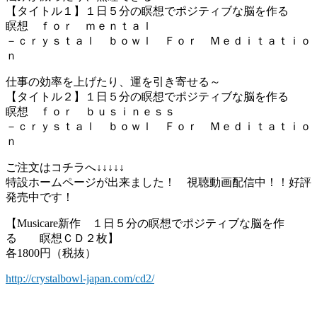
【タイトル１】１日５分の瞑想でポジティブな脳を作る
瞑想 ｆｏｒ ｍｅｎｔａｌ
－ｃｒｙｓｔａｌ ｂｏｗｌ Ｆｏｒ Ｍｅｄｉｔａｔｉｏ
ｎ
仕事の効率を上げたり、運を引き寄せる～
【タイトル２】１日５分の瞑想でポジティブな脳を作る
瞑想 ｆｏｒ ｂｕｓｉｎｅｓｓ
－ｃｒｙｓｔａｌ ｂｏｗｌ Ｆｏｒ Ｍｅｄｉｔａｔｉｏ
ｎ
ご注文はコチラへ↓↓↓↓↓
特設ホームページが出来ました！ 視聴動画配信中！！好評
発売中です！
【Musicare新作 １日５分の瞑想でポジティブな脳を作
る 瞑想ＣＤ２枚】
各1800円（税抜）
http://crystalbowl-japan.com/cd2/