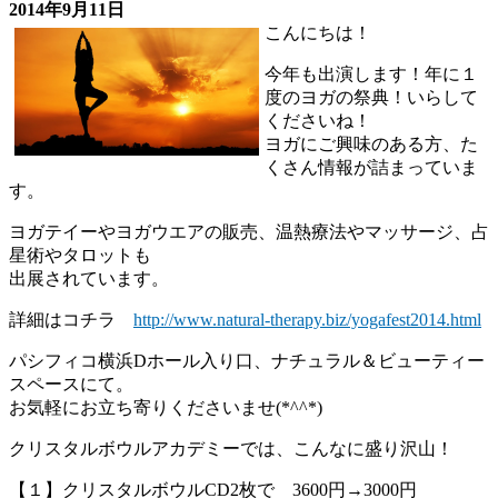
2014年9月11日
こんにちは！
今年も出演します！年に１
度のヨガの祭典！いらして
くださいね！
ヨガにご興味のある方、た
くさん情報が詰まっていま
す。
ヨガテイーやヨガウエアの販売、温熱療法やマッサージ、占
星術やタロットも
出展されています。
詳細はコチラ
http://www.natural-therapy.biz/yogafest2014.html
パシフィコ横浜Dホール入り口、ナチュラル＆ビューティー
スペースにて。
お気軽にお立ち寄りくださいませ(*^^*)
クリスタルボウルアカデミーでは、こんなに盛り沢山！
【１】クリスタルボウルCD2枚で 3600円→3000円