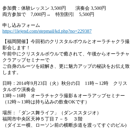
参加費：体験レッスン 3,500円 演奏会 3,500円
両方参加で 7,000円→ 特別割引 5,500円
申し込みフォーム
https://1lejend.com/stepmail/kd.php?no=229387
【福岡開催】今回初のクリスタルボウルとオーラチャクラ撮
影会します！
午前中にクリスタルボウルで癒されて、午後からオーラチャ
クラアップセミナーで
ご自身のルーツを紐解き、更に魅力アップの秘訣をお伝え致
します。
日時：2014年9月23日（火）秋分の日 11時～12時 クリス
タルボウ演奏会
13時～16時 オーラチャクラ撮影＆オーラアップセミナー
（12時～13時は持ち込みの飲食OKです）
場所：「ダンス舞ライフ」（ダンススタジオ）
福岡市中央区天神５丁目７－５ ３階
（ダイエー横、ローソン前の横断歩道を渡ってすぐのビル)