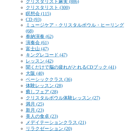
クリスタリスト麻実
(886)
クリスタリスト
(300)
瞑想会
(115)
CD
(93)
ミュージケア・クリスタルボウル・ヒーリング
(68)
奉納演奏
(62)
演奏会
(61)
富士山
(47)
キングレコード
(47)
レッスン
(42)
聞くだけで脳の疲れがとれるCDブック
(41)
大阪
(40)
ベーシッククラス
(36)
体験レッスン
(28)
癒しフェア
(28)
クリスタルボウル体験レッスン
(27)
満月
(25)
新月
(23)
美人の食卓
(23)
メデイテーションクラス
(21)
リラクゼーション
(20)