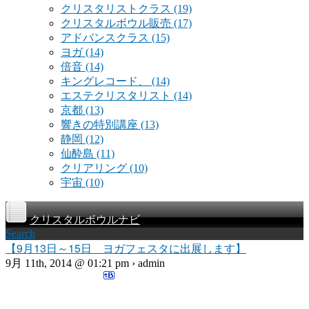
クリスタリストクラス
(19)
クリスタルボウル販売
(17)
アドバンスクラス
(15)
ヨガ
(14)
倍音
(14)
キングレコード、
(14)
エステクリスタリスト
(14)
京都
(13)
響きの特別講座
(13)
静岡
(12)
仙酔島
(11)
クリアリング
(10)
宇宙
(10)
クリスタルボウルナビ
Search
【9月13日～15日 ヨガフェスタに出展します】
9月 11th, 2014 @ 01:21 pm › admin