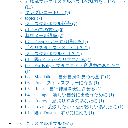
石塚麻実がクリスタルボウルの魅力をナビゲート
(11)
キングレコードCD
(9)
topics
(7)
クリスタルボウル販売
(7)
はじめての方へ
(6)
無料メール講座
(2)
07 Deep ～ぐっすり眠れる
(2)
「クリスタリスト®」とは？
(1)
クリスタルボウルとは？
(1)
01（陽）Clear～クリアになる
(1)
09 For Baby～マタニティ・育児中のあなたに
(1)
08 Meditation～自分自身を見つめ直す
(1)
06 Free～ストレスフリーになる
(1)
05 Relax～自律神経を安定させる
(1)
04 Change～新しい自分に出会うために
(1)
03 Energy～頑張りすぎのあなたに
(1)
02 Love～恋をしたい・愛が欲しいあなたに
(1)
01（陰）Dream～すぐに眠れる
(1)
クリスタルボウル
(975)