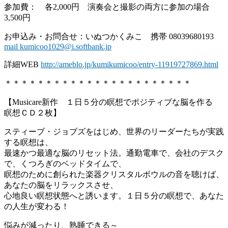
参加費： 各2,000円 演奏会と撮影の両方に参加の場合
3,500円
お申込み・お問合せ：いぬつかくみこ 携帯 08039680193
mail kumicoo1029@i.softbank.jp
詳細WEB
http://ameblo.jp/kumikumicoo/entry-11919727869.html
＊＊＊＊＊＊＊＊＊＊＊＊＊＊＊＊＊＊＊＊＊＊＊
【Musicare新作 １日５分の瞑想でポジティブな脳を作る
瞑想ＣＤ２枚】
スティーブ・ジョブズをはじめ、世界のリーダーたちが実践
する瞑想は、
最速かつ最適な脳のリセット法。通勤電車で、会社のデスク
で、くつろぎのベッドタイムで、
瞑想のために創られた楽器クリスタルボウルの音を聴けば、
あなたの脳をリラックスさせ、
心地良い瞑想状態へと誘います。１日５分の瞑想で、あなた
の人生が変わる！
悩みが減ったり、熟睡できる～