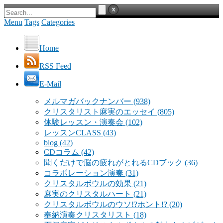
Menu
Tags
Categories
Home
RSS Feed
E-Mail
メルマガバックナンバー
(938)
クリスタリスト麻実のエッセイ
(805)
体験レッスン・演奏会
(102)
レッスンCLASS
(43)
blog
(42)
CDコラム
(42)
聞くだけで脳の疲れがとれるCDブック
(36)
コラボレーション演奏
(31)
クリスタルボウルの効果
(21)
麻実のクリスタルハート
(21)
クリスタルボウルのウソ!?ホント!?
(20)
奉納演奏クリスタリスト
(18)