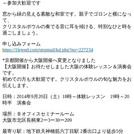
～参加大歓迎です
窓から緑の見える素敵な和室です。親子でゴロンと横になっ
て、
クリスタルボウルの奏でる音に耳を傾ける、特別なひと時を
過ごしましょう。
申し込みフォーム
https://1lejend.com/stepmail/kd.php?no=227234
*京都開催から大阪開催へ変更となりました
【大阪開催】お待たせしました大阪の体験レッスン＆演奏会
です。
初めての方も大歓迎です。クリスタルボウルの旬な魅力をお
伝えします。
日時：2014年9月20日（土）18時～体験レッスン 19時～20
時半 演奏会
場所：Ｂオフィスセミナールーム
大阪市北区長柄東2ー3ー30ー209
最寄り駅：地下鉄天神橋筋六丁目駅 2番出口より徒歩5分