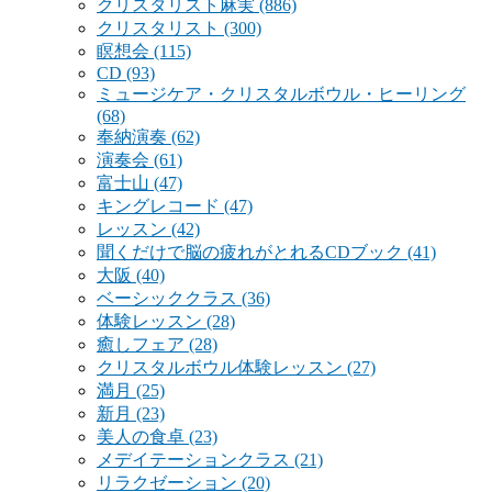
クリスタリスト麻実
(886)
クリスタリスト
(300)
瞑想会
(115)
CD
(93)
ミュージケア・クリスタルボウル・ヒーリング
(68)
奉納演奏
(62)
演奏会
(61)
富士山
(47)
キングレコード
(47)
レッスン
(42)
聞くだけで脳の疲れがとれるCDブック
(41)
大阪
(40)
ベーシッククラス
(36)
体験レッスン
(28)
癒しフェア
(28)
クリスタルボウル体験レッスン
(27)
満月
(25)
新月
(23)
美人の食卓
(23)
メデイテーションクラス
(21)
リラクゼーション
(20)