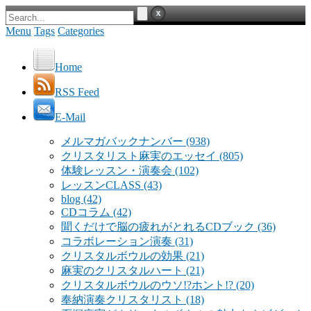
Menu
Tags
Categories
Home
RSS Feed
E-Mail
メルマガバックナンバー
(938)
クリスタリスト麻実のエッセイ
(805)
体験レッスン・演奏会
(102)
レッスンCLASS
(43)
blog
(42)
CDコラム
(42)
聞くだけで脳の疲れがとれるCDブック
(36)
コラボレーション演奏
(31)
クリスタルボウルの効果
(21)
麻実のクリスタルハート
(21)
クリスタルボウルのウソ!?ホント!?
(20)
奉納演奏クリスタリスト
(18)