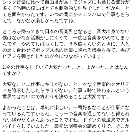
シック音楽に比べて自由度が高くてジャズにも通じる部分が
多くて当時の僕にはとても刺激的な世界でした。だから、と
ても面白かったです。いつの間にかチェンバロで仕事ももら
えて、なかなか楽しかったですね。
ところが帰ってきて日本の音楽界となると、音大出身でない
僕はなかなか活動がしにくくて…一度は音楽をやめてしまう
んです。やめてしばらくして、３５歳くらいのときに、人と
の巡り合わせでポップス系の音楽に携わる機会を得て、再び
ピアノを弾きだしたのが今につながっています。
2.今の仕事をしていて大変だったこと、よかったことはなん
ですか？
大変なこと…仕事にキリがないこと、かな？音楽的クオリテ
ィを追求しだしたらキリがない。仕事５時で終わる…という
世界ではないので終わりを決めることは大変です。
よかったことは、単純に楽しい。一番好きなことが仕事にな
っているんですからね。もう一つ音楽を通してないと得られ
ない縁がたくさんあったことですね。ドイツの放送局でアル
バイトをしていました。最初は演奏会の譜めくりで、そこか