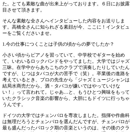
た。とても素敵な曲が出来上がっております。６日にお披露
目させて頂きます。
そんな素敵な全さんへインタビューした内容をお送りしま
す。高橋全さんに知られざる素顔が今、ここに！インタビュ
ーをご覧くださいませ。
1.今の仕事につくことは子供の頃からの夢でしたか？
小さい頃からピアノを習っていて、中学校でギターを始め
て、いわいるロックバンドをやってました。大学ではジャズ
三昧。在学中からあちこちのクラブで演奏したりしていたん
ですが、じつはタバコが大の苦手で（笑）。卒業後の進路を
考えているとき、プロの先生から「ジャズミュージシャンは
結局水商売だから、酒・タバコが嫌いではやっていけな
い！」って言われて。じゃあ…と、もうひとつ興味をもって
いたクラシック音楽の影響から、大胆にもドイツに行っちゃ
うんです。
ドイツの大学ではチェンバロを専攻しました。指揮や作曲科
は無理だろうとチェンバロを選んだんですが、チェンバロが
最も盛んだったバロック期の音楽というのは、その後のクラ