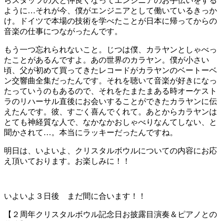
らスタッフの人と仲良くなってエンジニアのお手伝いをする
ように…それが今、僕がエンジニアとして働いているきっか
け。ドイツで本場の技術を学べたことが日本に帰ってからの
音楽の仕事につながったんです。
もう一つ忘れられないこと。じつは僕、カラヤンとしゃべっ
たことがあるんですよ。あの世界のカラヤン。僕が小さい
頃、父が初めて買ってきたレコードがカラヤンのベートーベ
ン交響曲全集だったんです。それを聴いて音楽が好きになっ
たっていうのもあるので、それをたまたまある時オーケスト
ラのリハーサル直後にお会いすることができたカラヤンに伝
えたんです。彼、すごく喜んでくれて。あとからカラヤンは
とても神経質な人で、なかなかおしゃべりなんてしない、と
聞かされて…。本当にラッキーだったんですね。
明日は、いよいよ、クリスタルボウルについての内容にお応
え頂いております。お楽しみに！！
いよいよ３日後 まだ間に合います！！
【２周年クリスタルボウル記念日お披露目演奏＆ピアノとの