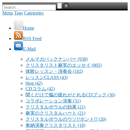
Menu
Tags
Categories
Home
RSS Feed
E-Mail
メルマガバックナンバー
(938)
クリスタリスト麻実のエッセイ
(805)
体験レッスン・演奏会
(102)
レッスンCLASS
(43)
blog
(42)
CDコラム
(42)
聞くだけで脳の疲れがとれるCDブック
(36)
コラボレーション演奏
(31)
クリスタルボウルの効果
(21)
麻実のクリスタルハート
(21)
クリスタルボウルのウソ!?ホント!?
(20)
奉納演奏クリスタリスト
(18)