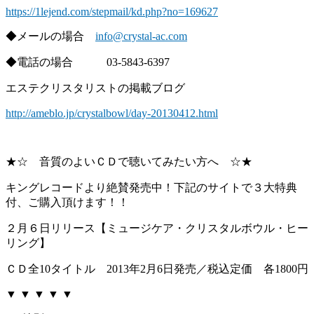
https://1lejend.com/stepmail/kd.php?no=169627
◆メールの場合
info@crystal-ac.com
◆電話の場合 03-5843-6397
エステクリスタリストの掲載ブログ
http://ameblo.jp/crystalbowl/day-20130412.html
★☆ 音質のよいＣＤで聴いてみたい方へ ☆★
キングレコードより絶賛発売中！下記のサイトで３大特典
付、ご購入頂けます！！
２月６日リリース【ミュージケア・クリスタルボウル・ヒー
リング】
ＣＤ全10タイトル 2013年2月6日発売／税込定価 各1800円
▼ ▼ ▼ ▼ ▼