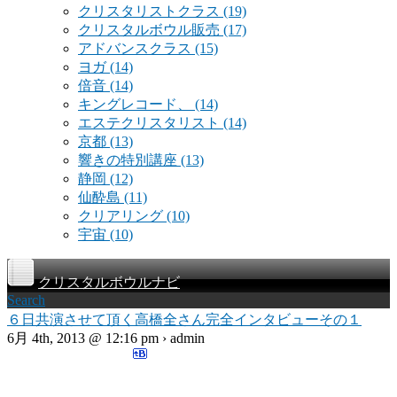
クリスタリストクラス
(19)
クリスタルボウル販売
(17)
アドバンスクラス
(15)
ヨガ
(14)
倍音
(14)
キングレコード、
(14)
エステクリスタリスト
(14)
京都
(13)
響きの特別講座
(13)
静岡
(12)
仙酔島
(11)
クリアリング
(10)
宇宙
(10)
クリスタルボウルナビ
Search
６日共演させて頂く高橋全さん完全インタビューその１
6月 4th, 2013 @ 12:16 pm › admin