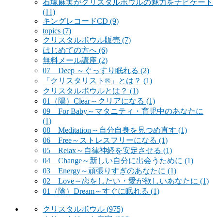
石塚麻実がクリスタルボウルの魅力をナビゲート
(11)
キングレコードCD
(9)
topics
(7)
クリスタルボウル販売
(7)
はじめての方へ
(6)
無料メール講座
(2)
07 Deep ～ぐっすり眠れる
(2)
「クリスタリスト®」とは？
(1)
クリスタルボウルとは？
(1)
01（陽）Clear～クリアになる
(1)
09 For Baby～マタニティ・育児中のあなたに
(1)
08 Meditation～自分自身を見つめ直す
(1)
06 Free～ストレスフリーになる
(1)
05 Relax～自律神経を安定させる
(1)
04 Change～新しい自分に出会うために
(1)
03 Energy～頑張りすぎのあなたに
(1)
02 Love～恋をしたい・愛が欲しいあなたに
(1)
01（陰）Dream～すぐに眠れる
(1)
クリスタルボウル
(975)