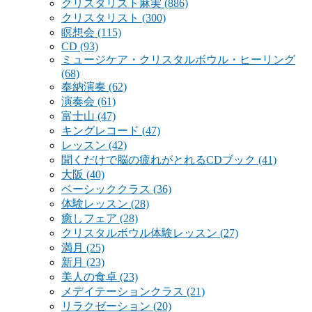
クリスタリスト麻実
(886)
クリスタリスト
(300)
瞑想会
(115)
CD
(93)
ミュージケア・クリスタルボウル・ヒーリング
(68)
奉納演奏
(62)
演奏会
(61)
富士山
(47)
キングレコード
(47)
レッスン
(42)
聞くだけで脳の疲れがとれるCDブック
(41)
大阪
(40)
ベーシッククラス
(36)
体験レッスン
(28)
癒しフェア
(28)
クリスタルボウル体験レッスン
(27)
満月
(25)
新月
(23)
美人の食卓
(23)
メデイテーションクラス
(21)
リラクゼーション
(20)