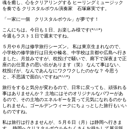
魂を癒し、心をクリアリングする ヒーリングミュージック
を奏でる クリスタルボウル演奏家 石塚麻実です。
「一家に一個 クリスタルボウル」が夢です！
こんにちは。今日も１日、お楽しみ様です(*^^*)
今週もラスト１日で週末ですね。
５月や６月は修学旅行シーズン。 私は東京生まれなので、
小学校の修学旅行は日光や榛名、中学校は京都や広島へ行き
ました。月並みですが、枕投げで騒いで、廊下で深夜まで正
座のお仕置きの思い出があります（笑） なんて事はない、
枕投げが、なんであんなにワクワクしたのかな？ 今思う
と、不思議で面白いですね(*^^*)
旅行をすると気分が変わるので、日常に戻っても、頑張れる
事はありませんか？ 土地にはそのオリジナルなパワーがあ
るので、その土地のエネルギーを貰って元気になれるのかも
しれません。ゴールデンウィークにちょっとした旅行もいい
ものですね。
私は旅行は行きませんが、５月６日（月）は静岡へ行きま
す。 静岡へクリスタルボウルをたくさんお持ちして展示販