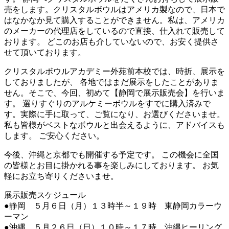
売をします。クリスタルボウルはアメリカ製なので、日本で
はなかなか見て購入することができません。私は、アメリカ
のメーカーの代理店をしているので直接、仕入れて販売して
おります。 どこのお店も介していないので、お安く提供さ
せて頂いております。
クリスタルボウルアカデミー外苑前本校では、時折、展示を
しておりましたが、 各地ではまだ展示をしたことがありま
せん。そこで、今回、初めて【静岡で展示販売会】を行いま
す。 選りすぐりのアルケミーボウルをすでに購入済みで
す。実際に手に取って、ご覧になり、お選びくださいませ。
私も皆様がベストなボウルと出会えるように、アドバイスも
します。 ご安心ください。
今後、沖縄と京都でも開催する予定です。 この機会に全国
の皆様とお目に掛かれる事を楽しみにしております。 お気
軽にお立ち寄りくださいませ。
展示販売スケジュール
●静岡 ５月６日（月）１３時半～１９時 東静岡カラーウ
ーマン
●沖縄 ５月２６日（日）１０時～１７時 沖縄ヒーリング