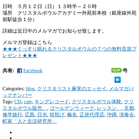
日時 ５月１２日（日）１３時半～２０時
場所 クリスタルボウルアカデミー外苑前本校（銀座線外苑
前駅徒歩１分）
詳細は近日中のメルマガでお知らせ致します。
メルマガ登録はこちら
★★★ぐっすり眠れるクリスタルボウルの７つの無料音源プ
レゼント★★★
共有:
Facebook
Categories:
blog
,
クリスタリスト麻実のエッセイ
,
メルマガバ
ックナンバー
Tags:
CD
,
cafe
,
キングレコード
,
クリスタルボウル体験
,
クリ
スタルボウル販売、
,
ゴールデンウィーク
,
レッスン、
,
京都
,
修学旅行
,
広島
,
日光
,
枕投げ
,
榛名
,
正規代理店
,
沖縄
,
演奏会
,
町家「人と生活研究所」