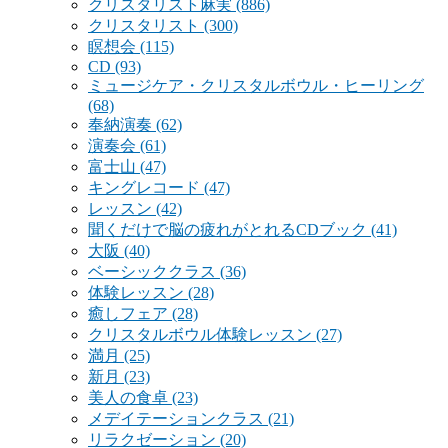
クリスタリスト麻実
(886)
クリスタリスト
(300)
瞑想会
(115)
CD
(93)
ミュージケア・クリスタルボウル・ヒーリング
(68)
奉納演奏
(62)
演奏会
(61)
富士山
(47)
キングレコード
(47)
レッスン
(42)
聞くだけで脳の疲れがとれるCDブック
(41)
大阪
(40)
ベーシッククラス
(36)
体験レッスン
(28)
癒しフェア
(28)
クリスタルボウル体験レッスン
(27)
満月
(25)
新月
(23)
美人の食卓
(23)
メデイテーションクラス
(21)
リラクゼーション
(20)