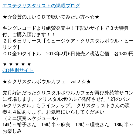
エステクリスタリストの掲載ブログ
★☆音質のよいＣＤで聴いてみたい方へ☆★
キングレコードより絶賛発売中！下記のサイトで３大特典
付、ご購入頂けます！！
２月６日リリース【ミュージケア・クリスタルボウル・ヒー
リング】
ＣＤ全10タイトル 2013年2月6日発売／税込定価 各1800円
▼ ▼ ▼ ▼ ▼
CD特別サイト
★☆クリスタルボウルカフェ vol.2 ☆★
先月好評だったクリスタルボウルカフェが再び外苑前サロン
に登場します。 クリスタルボウルで発酵させた「幻のパン
deクリスタル」もラインナップ。 クリスタリストさんの演
奏も４回あります。お気軽にいらしてください。
（ミニ演奏スケジュール）
14時～裕子さん 15時半～麻実 17時～理恵さん 18時半～
お楽しみ