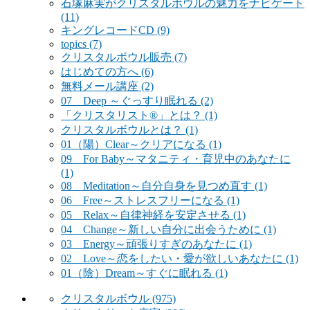
石塚麻実がクリスタルボウルの魅力をナビゲート
(11)
キングレコードCD
(9)
topics
(7)
クリスタルボウル販売
(7)
はじめての方へ
(6)
無料メール講座
(2)
07 Deep ～ぐっすり眠れる
(2)
「クリスタリスト®」とは？
(1)
クリスタルボウルとは？
(1)
01（陽）Clear～クリアになる
(1)
09 For Baby～マタニティ・育児中のあなたに
(1)
08 Meditation～自分自身を見つめ直す
(1)
06 Free～ストレスフリーになる
(1)
05 Relax～自律神経を安定させる
(1)
04 Change～新しい自分に出会うために
(1)
03 Energy～頑張りすぎのあなたに
(1)
02 Love～恋をしたい・愛が欲しいあなたに
(1)
01（陰）Dream～すぐに眠れる
(1)
クリスタルボウル
(975)