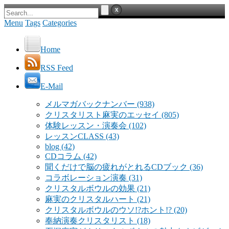
Menu
Tags
Categories
Home
RSS Feed
E-Mail
メルマガバックナンバー
(938)
クリスタリスト麻実のエッセイ
(805)
体験レッスン・演奏会
(102)
レッスンCLASS
(43)
blog
(42)
CDコラム
(42)
聞くだけで脳の疲れがとれるCDブック
(36)
コラボレーション演奏
(31)
クリスタルボウルの効果
(21)
麻実のクリスタルハート
(21)
クリスタルボウルのウソ!?ホント!?
(20)
奉納演奏クリスタリスト
(18)