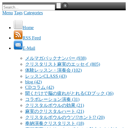
Menu
Tags
Categories
Home
RSS Feed
E-Mail
メルマガバックナンバー
(938)
クリスタリスト麻実のエッセイ
(805)
体験レッスン・演奏会
(102)
レッスンCLASS
(43)
blog
(42)
CDコラム
(42)
聞くだけで脳の疲れがとれるCDブック
(36)
コラボレーション演奏
(31)
クリスタルボウルの効果
(21)
麻実のクリスタルハート
(21)
クリスタルボウルのウソ!?ホント!?
(20)
奉納演奏クリスタリスト
(18)