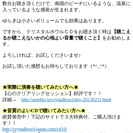
数分お聴き頂くだけで、南国のビーチにいるような、温泉に
入っているような感覚が生まれます。
ゆらぎは小さいボリュームでも効果はあります。
ですから、クリスタルボウルＣＤをお聴き頂く時は
【聴こえ
るか聴こえないかの心地よい音量で聴くこと】
をお勧めしま
す。
よろしければ、お試しくださいませ♪
お試し頂いた感想もお待ちしております（*^_^*）
★実際に演奏を聴いてみたい方へ★
【心のクリアリングセッション】好評です！！
詳細→
http://ameblo.jp/crystalbowl/day-20130211.html
★音質のよいCDで聴いてみたい方へ★
絶賛発売中！下記のサイトで３大特典付、ご購入頂けま
す！！
http://crystalbowl-japan.com/cd10/