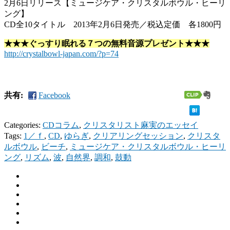
2月6日リリース【ミュージケア・クリスタルボウル・ヒーリ
ング】
CD全10タイトル 2013年2月6日発売／税込定価 各1800円
★★★ぐっすり眠れる７つの無料音源プレゼント★★★
http://crystalbowl-japan.com/?p=74
共有:
Facebook
Categories:
CDコラム
,
クリスタリスト麻実のエッセイ
Tags:
1／ｆ
,
CD
,
ゆらぎ
,
クリアリングセッション
,
クリスタ
ルボウル
,
ビーチ
,
ミュージケア・クリスタルボウル・ヒーリ
ング
,
リズム
,
波
,
自然界
,
調和
,
鼓動