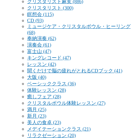
クリスタリスト麻実
(886)
クリスタリスト
(300)
瞑想会
(115)
CD
(93)
ミュージケア・クリスタルボウル・ヒーリング
(68)
奉納演奏
(62)
演奏会
(61)
富士山
(47)
キングレコード
(47)
レッスン
(42)
聞くだけで脳の疲れがとれるCDブック
(41)
大阪
(40)
ベーシッククラス
(36)
体験レッスン
(28)
癒しフェア
(28)
クリスタルボウル体験レッスン
(27)
満月
(25)
新月
(23)
美人の食卓
(23)
メデイテーションクラス
(21)
リラクゼーション
(20)