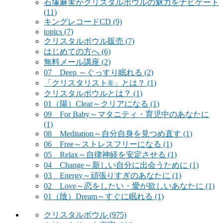
石塚麻実がクリスタルボウルの魅力をナビゲート
(11)
キングレコードCD
(9)
topics
(7)
クリスタルボウル販売
(7)
はじめての方へ
(6)
無料メール講座
(2)
07 Deep ～ぐっすり眠れる
(2)
「クリスタリスト®」とは？
(1)
クリスタルボウルとは？
(1)
01（陽）Clear～クリアになる
(1)
09 For Baby～マタニティ・育児中のあなたに
(1)
08 Meditation～自分自身を見つめ直す
(1)
06 Free～ストレスフリーになる
(1)
05 Relax～自律神経を安定させる
(1)
04 Change～新しい自分に出会うために
(1)
03 Energy～頑張りすぎのあなたに
(1)
02 Love～恋をしたい・愛が欲しいあなたに
(1)
01（陰）Dream～すぐに眠れる
(1)
クリスタルボウル
(975)