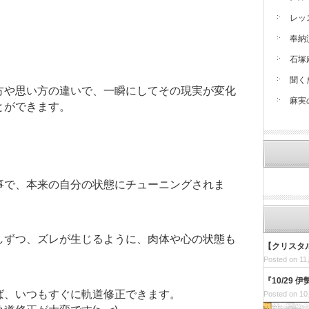
レッ
奉納
石塚
聞く
方や思い方の違いで、一瞬にしてその現実が変化
麻実
とができます。
事で、本来の自分の状態にチューニングされま
しずつ、ズレが生じるように、肉体や心の状態も
【クリスタ
Posted on 11
『10/29
ば、いつもすぐに軌道修正できます。
Posted on 10