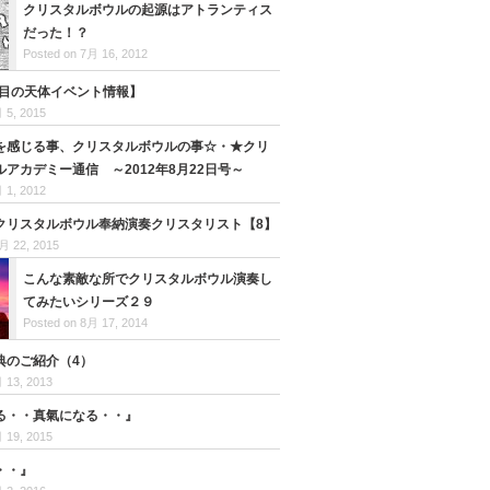
クリスタルボウルの起源はアトランティス
だった！？
Posted on 7月 16, 2012
注目の天体イベント情報】
 5, 2015
を感じる事、クリスタルボウルの事☆・★クリ
アカデミー通信 ～2012年8月22日号～
 1, 2012
クリスタルボウル奉納演奏クリスタリスト【8】
月 22, 2015
こんな素敵な所でクリスタルボウル演奏し
てみたいシリーズ２９
Posted on 8月 17, 2014
典のご紹介（4）
 13, 2013
る・・真氣になる・・』
 19, 2015
・・』