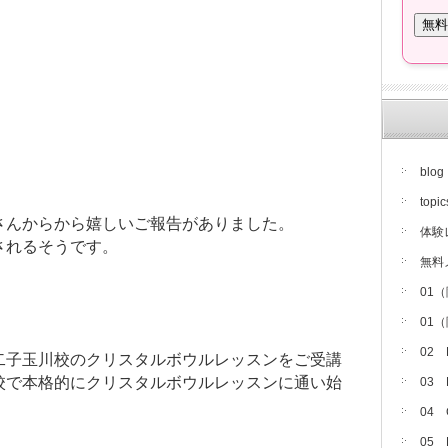
blog
topic
さんからから嬉しいご報告がありました。
体験
されるそうです。
無料
01
01
02
二子玉川校のクリスタルボウルレッスンをご受講
校で本格的にクリスタルボウルレッスンに通い始
03
04
05