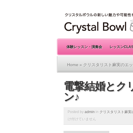
体験レッスン・演奏会
レッスンCLA
Home
»
クリスタリスト麻実のエッ
電撃結婚とク
ン♪
Posted by
admin
in
クリスタリスト麻実
け付けていません