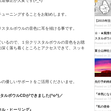
修正が大変です(>_<)
チューニングすることをお勧めします。
【2015年
Posted on 3月
リスタルボウルの音色に耳を傾ける事です。
☆・★風情
スタルボウル
ているので、１分クリスタルボウルの音色をお聴
Posted on 9月
の深く落ち着くところとアクセスできて、スッキ
富士山神社
Posted on 10
ルの優しいサポートをご活用くださいませ。
先行予約特
Posted on 1月
『本気にな
ルボウルCDができました(^o^)／
Posted on 7月
『私の使命
ウル・ヒーリング』