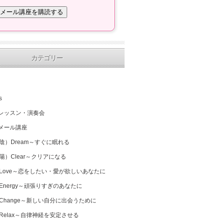
カテゴリー
s
レッスン・演奏会
メール講座
（陰）Dream～すぐに眠れる
（陽）Clear～クリアになる
 Love～恋をしたい・愛が欲しいあなたに
 Energy～頑張りすぎのあなたに
 Change～新しい自分に出会うために
 Relax～自律神経を安定させる