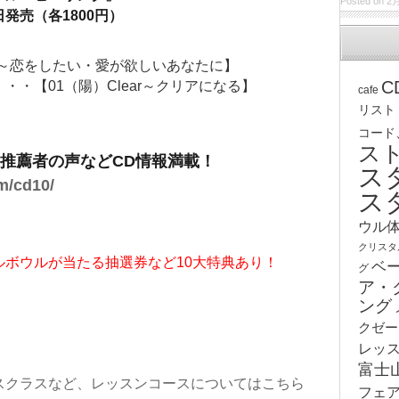
Posted on 2月
日発売（各1800円）
ve～恋をしたい・愛が欲しいあなたに】
C
・【01（陽）Clear～クリアになる】
cafe
リスト
コード
ス
推薦者の声などCD情報満載！
ス
om/cd10/
ス
ウル
クリスタ
ルボウルが当たる抽選券など10大特典あり！
ベ
グ
ア・
ング
クゼー
レッ
富士
スクラスなど、レッスンコースについてはこちら
フェ