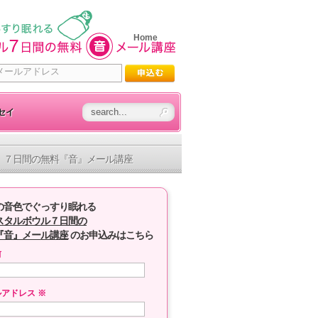
Home
セイ
７日間の無料『音』メール講座
の音色でぐっすり眠れる
スタルボウル７日間の
『音』メール講座
のお申込みはこちら
前
ルアドレス
※