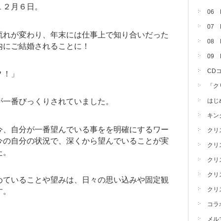
１２月６日。
06
07
流れが変わり、年末には仕事上で知り合いだった
08 
内にご結婚されることに！
09
CD
？！」
「ク
はじ
が一番びっくりされていました。
キン
今、自分が一番望んでいる事をを明確にするワー
クリ
今の自分の状況で、深くから望んでいることが実
クリ
た。
クリ
クリ
めていることや望みは、日々の思い込みや固定観
クリ
す。
コラ
メル