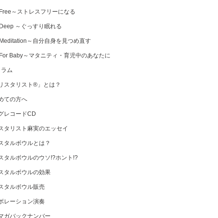
 Free～ストレスフリーになる
 Deep ～ぐっすり眠れる
Meditation～自分自身を見つめ直す
 For Baby～マタニティ・育児中のあなたに
コラム
リスタリスト®」とは？
めての方へ
グレコードCD
スタリスト麻実のエッセイ
スタルボウルとは？
スタルボウルのウソ!?ホント!?
スタルボウルの効果
スタルボウル販売
ボレーション演奏
マガバックナンバー