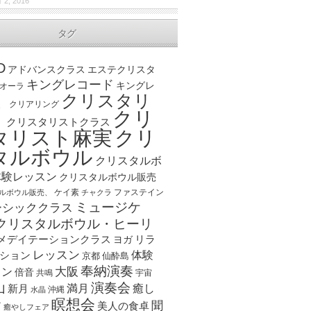
 2, 2016
タグ
D
アドバンスクラス
エステクリスタ
キングレコード
キングレ
オーラ
クリスタリ
、
クリアリング
クリ
ト
クリスタリストクラス
クリ
タリスト麻実
タルボウル
クリスタルボ
体験レッスン
クリスタルボウル販売
ケイ素
ファステイン
ルボウル販売、
チャクラ
ミュージケ
ーシッククラス
クリスタルボウル・ヒーリ
メデイテーションクラス
リラ
ヨガ
レッスン
体験
ション
京都
仙酔島
奉納演奏
大阪
スン
倍音
宇宙
共鳴
演奏会
山
新月
満月
癒し
沖縄
水晶
瞑想会
聞
ア
美人の食卓
癒やしフェア