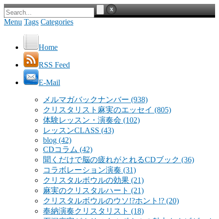
Menu
Tags
Categories
Home
RSS Feed
E-Mail
メルマガバックナンバー
(938)
クリスタリスト麻実のエッセイ
(805)
体験レッスン・演奏会
(102)
レッスンCLASS
(43)
blog
(42)
CDコラム
(42)
聞くだけで脳の疲れがとれるCDブック
(36)
コラボレーション演奏
(31)
クリスタルボウルの効果
(21)
麻実のクリスタルハート
(21)
クリスタルボウルのウソ!?ホント!?
(20)
奉納演奏クリスタリスト
(18)