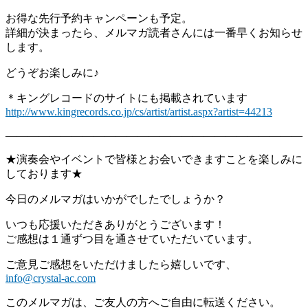
お得な先行予約キャンペーンも予定。
詳細が決まったら、
メルマガ読者さんには一番早くお知らせ
します。
どうぞお楽しみに♪
＊キングレコードのサイトにも掲載されています
http://www.kingrecords.co.jp/
cs/artist/artist.aspx?artist=
44213
―――――――――――――――――――――――――――
★
演奏会やイベントで皆様とお会いできますことを楽しみに
しており
ます★
今日のメルマガはいかがでしたでしょうか？
いつも応援いただきありがとうございます！
ご感想は１通ずつ目を通させていただいています。
ご意見ご感想をいただけましたら嬉しいです、
info@crystal-ac.com
このメルマガは、ご友人の方へご自由に転送ください。