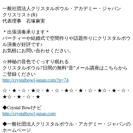
一般社団法人クリスタルボウル・アカデミー・ジャパン
クリスリスト(R)
代表理事 石塚麻実
＊出張演奏承ります＊
パーティーや結婚式で空間作りや話題作りにクリスタルボウ
ル演奏
が好評です♪
お気軽にお問い合わせください。
☆神秘の音色でぐっすり眠れる
クリスタルボウル7日間の無料“音”
メール講座はこちらから
ご登録ください
http://crystalbowl-japan.com/?
p=74
☆・★・☆・★☆・★・☆・★☆・★・☆・★☆・★・☆・
★☆・
★・☆・★
◆Crystal Bowlナビ
http://crystalbowl-japan.com
◆一般社団法人クリスタルボウル・アカデミー・
ジャパンの
ホームページ