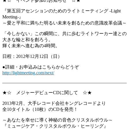
★☆ イベント参加のお知らせ ☆★
『第五回アセンションのためのライトミーティング -Light
Meeting-』
～愛と平和に満ちた明るい未来を創るための意識改革会議～
「今しかない」この瞬間に、
共に歩むライトワーカー達との
大きな輪と和を創ろう。
輝く未来へ進む為の4時間。
日程：2012年12月12日（日）
●詳細・お申込みはこちらからどうぞ
http://lightmeeting.com/next/
―――――――――――――――――――――――――――
★☆ メジャーデビューCDに関して ☆★
2013年2月、大手レコード会社キングレコードより
全10タイトル（10枚）のCDを発売！
～あなたを幸せに導く神秘の音色クリスタルボウル～
『ミュージケア・クリスタルボウル・ヒーリング』