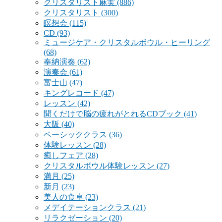
クリスタリスト麻実
(886)
クリスタリスト
(300)
瞑想会
(115)
CD
(93)
ミュージケア・クリスタルボウル・ヒーリング
(68)
奉納演奏
(62)
演奏会
(61)
富士山
(47)
キングレコード
(47)
レッスン
(42)
聞くだけで脳の疲れがとれるCDブック
(41)
大阪
(40)
ベーシッククラス
(36)
体験レッスン
(28)
癒しフェア
(28)
クリスタルボウル体験レッスン
(27)
満月
(25)
新月
(23)
美人の食卓
(23)
メデイテーションクラス
(21)
リラクゼーション
(20)