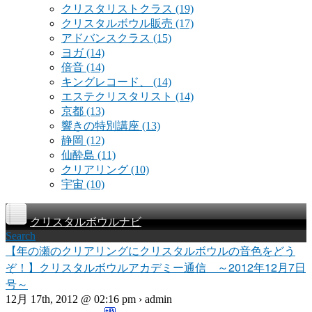
クリスタリストクラス
(19)
クリスタルボウル販売
(17)
アドバンスクラス
(15)
ヨガ
(14)
倍音
(14)
キングレコード、
(14)
エステクリスタリスト
(14)
京都
(13)
響きの特別講座
(13)
静岡
(12)
仙酔島
(11)
クリアリング
(10)
宇宙
(10)
クリスタルボウルナビ
Search
【年の瀬のクリアリングにクリスタルボウルの音色をどう
ぞ！】クリスタルボウルアカデミー通信 ～2012年12月7日
号～
12月 17th, 2012 @ 02:16 pm › admin