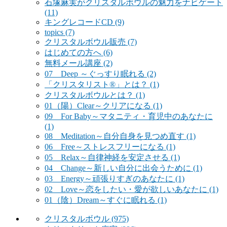
石塚麻実がクリスタルボウルの魅力をナビゲート
(11)
キングレコードCD
(9)
topics
(7)
クリスタルボウル販売
(7)
はじめての方へ
(6)
無料メール講座
(2)
07 Deep ～ぐっすり眠れる
(2)
「クリスタリスト®」とは？
(1)
クリスタルボウルとは？
(1)
01（陽）Clear～クリアになる
(1)
09 For Baby～マタニティ・育児中のあなたに
(1)
08 Meditation～自分自身を見つめ直す
(1)
06 Free～ストレスフリーになる
(1)
05 Relax～自律神経を安定させる
(1)
04 Change～新しい自分に出会うために
(1)
03 Energy～頑張りすぎのあなたに
(1)
02 Love～恋をしたい・愛が欲しいあなたに
(1)
01（陰）Dream～すぐに眠れる
(1)
クリスタルボウル
(975)