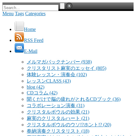
Menu
Tags
Categories
Home
RSS Feed
E-Mail
メルマガバックナンバー
(938)
クリスタリスト麻実のエッセイ
(805)
体験レッスン・演奏会
(102)
レッスンCLASS
(43)
blog
(42)
CDコラム
(42)
聞くだけで脳の疲れがとれるCDブック
(36)
コラボレーション演奏
(31)
クリスタルボウルの効果
(21)
麻実のクリスタルハート
(21)
クリスタルボウルのウソ!?ホント!?
(20)
奉納演奏クリスタリスト
(18)