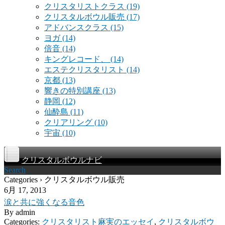
クリスタリストクラス
(19)
クリスタルボウル販売
(17)
アドバンスクラス
(15)
ヨガ
(14)
倍音
(14)
キングレコード、
(14)
エステクリスタリスト
(14)
京都
(13)
響きの特別講座
(13)
静岡
(12)
仙酔島
(11)
クリアリング
(10)
宇宙
(10)
クリスタルボウルナビ
Search
Categories › クリスタルボウル販売
6月 17, 2013
涙と共に強くなる音色
By
admin
Categories:
クリスタリスト麻実のエッセイ
,
クリスタルボウ