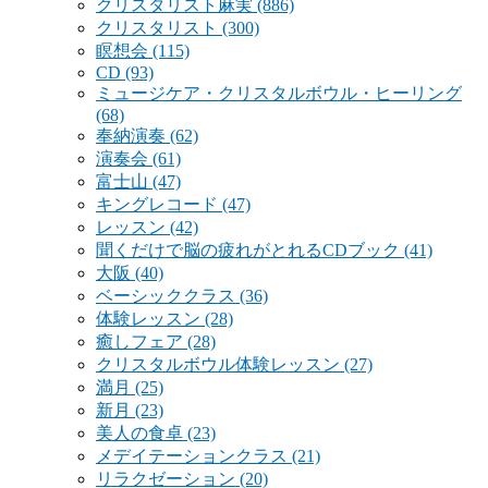
クリスタリスト麻実
(886)
クリスタリスト
(300)
瞑想会
(115)
CD
(93)
ミュージケア・クリスタルボウル・ヒーリング
(68)
奉納演奏
(62)
演奏会
(61)
富士山
(47)
キングレコード
(47)
レッスン
(42)
聞くだけで脳の疲れがとれるCDブック
(41)
大阪
(40)
ベーシッククラス
(36)
体験レッスン
(28)
癒しフェア
(28)
クリスタルボウル体験レッスン
(27)
満月
(25)
新月
(23)
美人の食卓
(23)
メデイテーションクラス
(21)
リラクゼーション
(20)