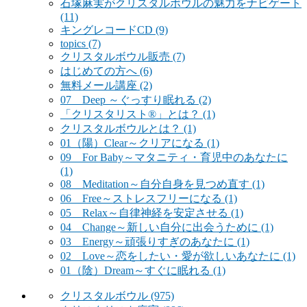
石塚麻実がクリスタルボウルの魅力をナビゲート
(11)
キングレコードCD
(9)
topics
(7)
クリスタルボウル販売
(7)
はじめての方へ
(6)
無料メール講座
(2)
07 Deep ～ぐっすり眠れる
(2)
「クリスタリスト®」とは？
(1)
クリスタルボウルとは？
(1)
01（陽）Clear～クリアになる
(1)
09 For Baby～マタニティ・育児中のあなたに
(1)
08 Meditation～自分自身を見つめ直す
(1)
06 Free～ストレスフリーになる
(1)
05 Relax～自律神経を安定させる
(1)
04 Change～新しい自分に出会うために
(1)
03 Energy～頑張りすぎのあなたに
(1)
02 Love～恋をしたい・愛が欲しいあなたに
(1)
01（陰）Dream～すぐに眠れる
(1)
クリスタルボウル
(975)