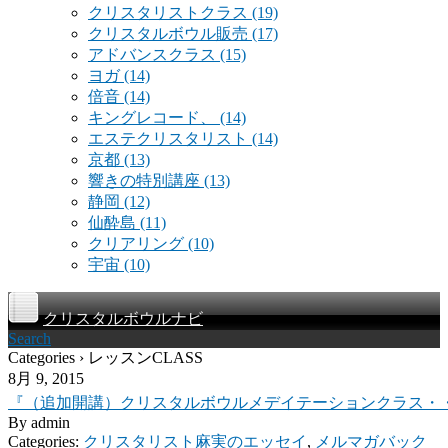
クリスタリストクラス
(19)
クリスタルボウル販売
(17)
アドバンスクラス
(15)
ヨガ
(14)
倍音
(14)
キングレコード、
(14)
エステクリスタリスト
(14)
京都
(13)
響きの特別講座
(13)
静岡
(12)
仙酔島
(11)
クリアリング
(10)
宇宙
(10)
クリスタルボウルナビ
Search
Categories › レッスンCLASS
8月 9, 2015
『（追加開講）クリスタルボウルメデイテーションクラス・・
By
admin
Categories:
クリスタリスト麻実のエッセイ
,
メルマガバック