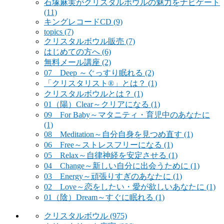
石塚麻実がクリスタルボウルの魅力をナビゲート
(11)
キングレコードCD
(9)
topics
(7)
クリスタルボウル販売
(7)
はじめての方へ
(6)
無料メール講座
(2)
07 Deep ～ぐっすり眠れる
(2)
「クリスタリスト®」とは？
(1)
クリスタルボウルとは？
(1)
01（陽）Clear～クリアになる
(1)
09 For Baby～マタニティ・育児中のあなたに
(1)
08 Meditation～自分自身を見つめ直す
(1)
06 Free～ストレスフリーになる
(1)
05 Relax～自律神経を安定させる
(1)
04 Change～新しい自分に出会うために
(1)
03 Energy～頑張りすぎのあなたに
(1)
02 Love～恋をしたい・愛が欲しいあなたに
(1)
01（陰）Dream～すぐに眠れる
(1)
クリスタルボウル
(975)