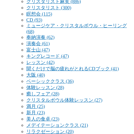
クリスタリスト麻実
(886)
クリスタリスト
(300)
瞑想会
(115)
CD
(93)
ミュージケア・クリスタルボウル・ヒーリング
(68)
奉納演奏
(62)
演奏会
(61)
富士山
(47)
キングレコード
(47)
レッスン
(42)
聞くだけで脳の疲れがとれるCDブック
(41)
大阪
(40)
ベーシッククラス
(36)
体験レッスン
(28)
癒しフェア
(28)
クリスタルボウル体験レッスン
(27)
満月
(25)
新月
(23)
美人の食卓
(23)
メデイテーションクラス
(21)
リラクゼーション
(20)