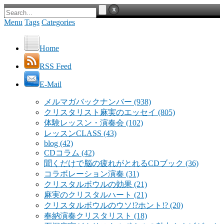
Menu
Tags
Categories
Home
RSS Feed
E-Mail
メルマガバックナンバー
(938)
クリスタリスト麻実のエッセイ
(805)
体験レッスン・演奏会
(102)
レッスンCLASS
(43)
blog
(42)
CDコラム
(42)
聞くだけで脳の疲れがとれるCDブック
(36)
コラボレーション演奏
(31)
クリスタルボウルの効果
(21)
麻実のクリスタルハート
(21)
クリスタルボウルのウソ!?ホント!?
(20)
奉納演奏クリスタリスト
(18)