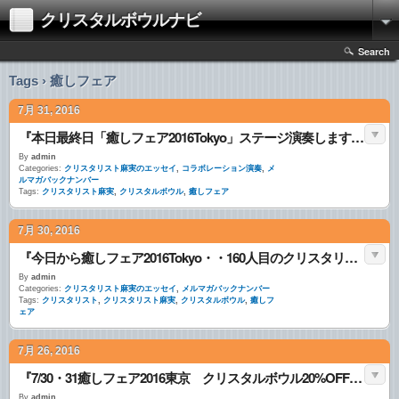
クリスタルボウルナビ
Search
Tags › 癒しフェア
7月 31, 2016
『本日最終日「癒しフェア2016Tokyo」ステージ演奏します・・』
By
admin
Categories:
クリスタリスト麻実のエッセイ
,
コラボレーション演奏
,
メ
ルマガバックナンバー
Tags:
クリスタリスト麻実
,
クリスタルボウル
,
癒しフェア
7月 30, 2016
『今日から癒しフェア2016Tokyo・・160人目のクリスタリストさんが誕生しました・・』
By
admin
Categories:
クリスタリスト麻実のエッセイ
,
メルマガバックナンバー
Tags:
クリスタリスト
,
クリスタリスト麻実
,
クリスタルボウル
,
癒しフ
ェア
7月 26, 2016
『7/30・31癒しフェア2016東京 クリスタルボウル20%OFF特別販売します・・』
By
admin