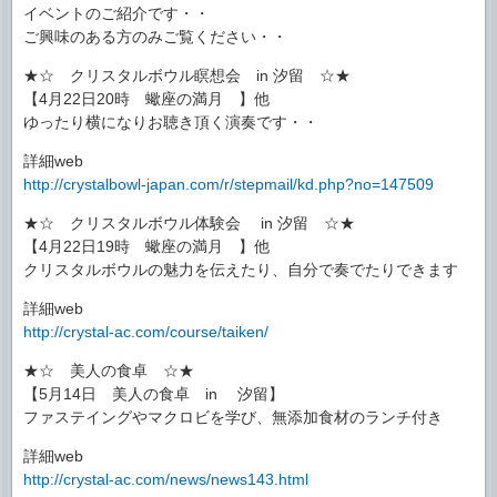
イベントのご紹介です・・
ご興味のある方のみご覧ください・・
★☆ クリスタルボウル瞑想会 in 汐留 ☆★
【4月22日20時 蠍座の満月 】他
ゆったり横になりお聴き頂く演奏です・・
詳細web
http://crystalbowl-japan.com/r/stepmail/kd.php?no=147509
★☆ クリスタルボウル体験会 in 汐留 ☆★
【4月22日19時 蠍座の満月 】他
クリスタルボウルの魅力を伝えたり、自分で奏でたりできます
詳細web
http://crystal-ac.com/course/taiken/
★☆ 美人の食卓 ☆★
【5月14日 美人の食卓 in 汐留】
ファステイングやマクロビを学び、無添加食材のランチ付き
詳細web
http://crystal-ac.com/news/news143.html