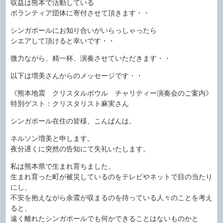
収益は熊本で活動している
ボランティア団体に寄付させて頂きます・・
シンガポールにお知り合いがいらっしゃったら
シエアして頂けると幸いです・・
微力ながら、精一杯、演奏させていただきます・・
以下は増美さんからのメッセージです・・
《熊本地震 クリスタルボウル チャリティー演奏会のご案内》
特別ゲスト：クリスタリスト麻実さん
シンガポール在住の皆様、こんばんは。
ネルソン増美と申します。
夜分遅くに突然の告知にて失礼いたします。
私は熊本県で生まれ育ちました。
生まれ育った町が被災しているのをテレビやネットで目の当たり
にし、
不安を抱えながら余震が収まるのを待っている人々のことを考え
ると、
遠く離れたシンガポールでも何かできることはないものかと