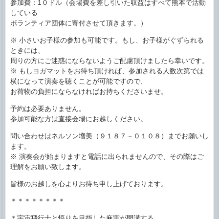
参加費：1０ドル（会場費を差し引いた収益はすべて熊本で活動
している
ボランティア団体に寄付させて頂きます。）
※ 小さいお子様の参加も可能です。もし、お子様がぐずられる
ときには、
周りの方にご迷惑にならないようご配慮頂けましたら幸いです。
※ もしヨガマットをお待ち頂ければ、参加される人数次第では
横になって演奏を聴くことが可能ですので、
お荷物の負担にならなければお持ちくださいませ。
予約は必要ありません。
参加可能な方は直接会場にお越しください。
問い合わせはネルソン増美（９１８７－０１０８）までお願いし
ます。
※ 演奏会が始まりますと電話に出られませんので、その際はご
理解をお願い致します。
皆様のお越しを心よりお待ち申し上げております。
＊＊＊＊＊＊＊＊
＊宇宙飛行士と悟りを目指した麻実が開講する