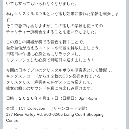
いても立ってもいられなくなりました。
私はクリスタルボウルという癒し効果に優れた楽器を演奏しま
す。
そこで急ではありますが、この癒しの楽器を使っての
チャリティー演奏会をすることを思い立ちました。
この癒しの楽器が奏でる音色を聴くことで、
自分自信が抱えるストレスや問題を解放しましょう。
日曜日の午後に心身ともにリラックスし、
リフレッシュした心身で月曜日を迎えましょう！
今回は日本でプロのクリスタルボウル演奏家として活躍し、
キングスレコードから１２枚のCDを発売されている
クリスタリスト麻実さんをゲストにお迎えして、
彼女の癒しのサウンドを直にお楽しみ頂けます。
日時：２０１６年４月１７日（日曜日）3pm~5pm
会場：TCT Collection （リャンコート３階）
177 River Valley Rd. #03-02/05 Liang Court Shopping
Centre