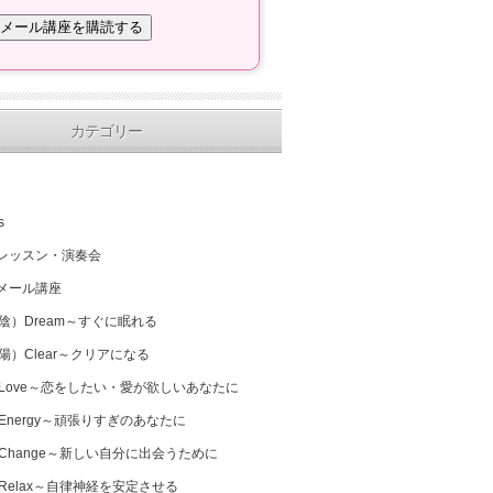
カテゴリー
s
レッスン・演奏会
メール講座
（陰）Dream～すぐに眠れる
（陽）Clear～クリアになる
 Love～恋をしたい・愛が欲しいあなたに
 Energy～頑張りすぎのあなたに
 Change～新しい自分に出会うために
 Relax～自律神経を安定させる