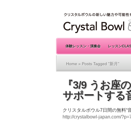
体験レッスン・演奏会
レッスンCLA
Home
» Posts Tagged "新月"
『3/9 うお
サポートする
クリスタルボウル7日間の無料“
http://crystalbowl-japan.com/?p=