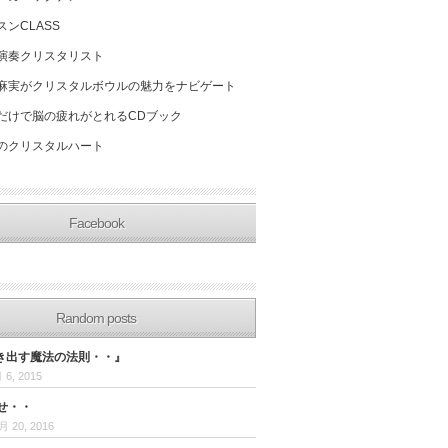
スンCLASS
演奏クリスタリスト
麻実がクリスタルボウルの魅力をナビゲート
だけで脳の疲れがとれるCDブック
のクリスタルハート
Facebook
Random posts
き出す魔法の法則・・』
 6, 2015
せ・・
月 20, 2016