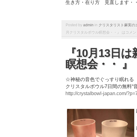
生き方・在り方 見直します・
Posted by
admin
in
クリスタリスト麻実の
月クリスタルボウル瞑想会・・』 は
コメン
『10月13日
瞑想会・・ 』
☆神秘の音色でぐっすり眠れる
クリスタルボウル7日間の無料“
http://crystalbowl-japan.com/?p=