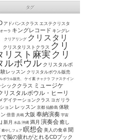
タグ
D
アドバンスクラス
エステクリスタ
キングレコード
キングレ
オーラ
クリスタリ
、
クリアリング
クリ
ト
クリスタリストクラス
クリ
タリスト麻実
タルボウル
クリスタルボ
体験レッスン
クリスタルボウル販売
ケイ素
ファステイン
ルボウル販売、
チャクラ
ミュージケ
ーシッククラス
クリスタルボウル・ヒーリ
メデイテーションクラス
リラ
ヨガ
レッスン
体験
ション
京都
仙酔島
奉納演奏
大阪
スン
倍音
宇宙
共鳴
演奏会
山
新月
満月
癒し
沖縄
水晶
瞑想会
聞
ア
美人の食卓
癒やしフェア
けで脳の疲れがとれるCDブック