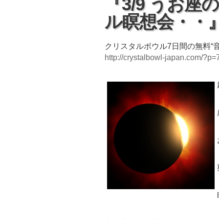
『3/9 うお
ル瞑想会・・
クリスタルボウル7日間の無料“
http://crystalbowl-japan.com/?p=