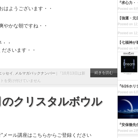
『求心力・・
おはようございます・・
Posted on 8月
【強運・元
Posted on 12
爽やかな朝ですね・・
Posted on 12
【七福神が
半・・
Posted on 4月
くださいます・・
続きを読む
エッセイ
,
メルマガバックナンバー
|
『10月13日は新
ントを受け付けていません
『6/26ホ
Posted on 6月
新月のクリスタルボウル
『安保徹先
Posted on 2月
音”メール講座はこちらからご登録ください