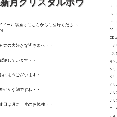
座の新月クリスタルボウ
06
』
07
08 
音”メール講座はこちらからご登録ください
09
74
CD
麻実の大好きな皆さまへ・・
「ク
はじ
感謝しています・・
キン
クリ
おはようございます・・
クリ
クリ
爽やかな朝ですね・・
クリ
クリ
昨日は月に一度のお勉強・・
コラ
メル