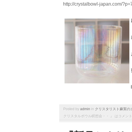
http://crystalbowl-japan.com/?p=
Posted by
admin
in
クリスタリスト麻実の
クリスタルボウル瞑想会・・ 』 は
コメン