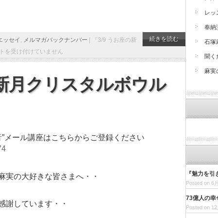
・
レッ
奉納
続きを読む
エッセイ
,
メルマガバックナンバー
|
『3/9 うお座の新
石塚
トを受け付けていません
聞く
麻実
は新月クリスタルボウル
音”メール講座はこちらからご登録ください
74
『魅力を引
麻実の大好きな皆さまへ・・
Posted on 6月
73億人の幸
感謝しています・・
Posted on 12