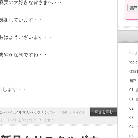
麻実の大好きな皆さまへ・・
感謝しています・・
おはようございます・・
blog
爽やかな朝ですね・・
topic
体験
無料
結します・・
01
01
02
続きを読む
エッセイ
,
メルマガバックナンバー
|
『3/9 うお座の新
03
は
コメントを受け付けていません
04
05