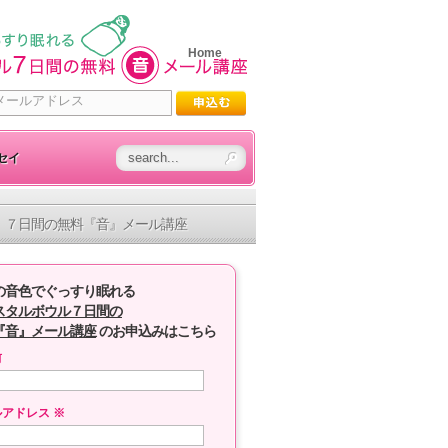
Home
セイ
７日間の無料『音』メール講座
の音色でぐっすり眠れる
スタルボウル７日間の
『音』メール講座
のお申込みはこちら
前
ルアドレス
※