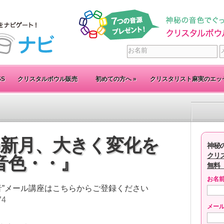
SS
クリスタルボウル販売
初めての方へ
»
クリスタリスト麻実のエッ
座の新月、大きく変化を
神秘
クリ
音色・・』
無料
お名
音”メール講座はこちらからご登録ください
74
メー