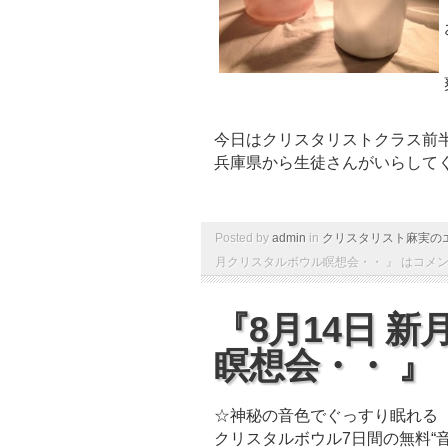
今日はクリスタリストクラス前
兵庫県から生徒さんがいらして
Posted by
admin
in
クリスタリスト麻実の
月クリスタルボウル瞑想会・・ 』 は
コメ
『8月14日 
瞑想会・・ 』
☆神秘の音色でぐっすり眠れる
クリスタルボウル7日間の無料“