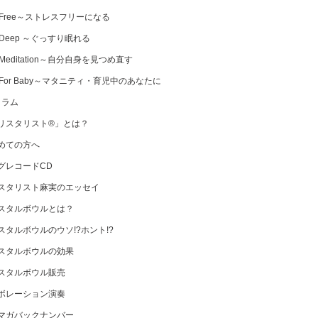
 Free～ストレスフリーになる
 Deep ～ぐっすり眠れる
Meditation～自分自身を見つめ直す
 For Baby～マタニティ・育児中のあなたに
コラム
リスタリスト®」とは？
めての方へ
グレコードCD
スタリスト麻実のエッセイ
スタルボウルとは？
スタルボウルのウソ!?ホント!?
スタルボウルの効果
スタルボウル販売
ボレーション演奏
マガバックナンバー