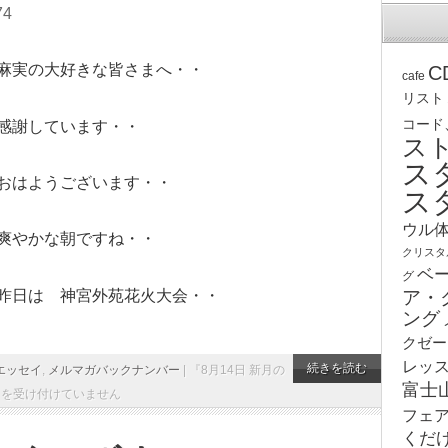
74
麻実の大好きな皆さまへ・・
C
cafe
リスト
コード
感謝しています・・
ス
ス
おはようございます・・
ス
ウル
爽やかな朝ですね・・
クリスタ
ベ
グ
昨日は 神宮外苑花火大会・・
ア・
ング
クゼー
レッ
続きを読む
エッセイ
,
メルマガバックナンバー
|
『8月14日 新月の
富士
トを受け付けていません
フェ
くだ