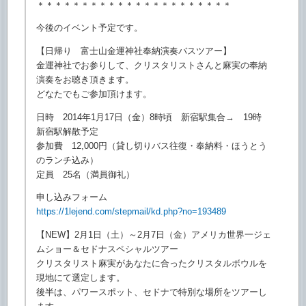
＊＊＊＊＊＊＊＊＊＊＊＊＊＊＊＊＊＊＊＊＊＊
今後のイベント予定です。
【日帰り 富士山金運神社奉納演奏バスツアー】
金運神社でお参りして、
クリスタリストさんと麻実の奉納
演奏をお聴き頂きます。
どなたでもご参加頂けます。
日時 2014年1月17日（金）8時頃 新宿駅集合→ 19時
新宿駅解散予定
参加費 12,000円（貸し切りバス往復・奉納料・
ほうとう
のランチ込み）
定員 25名（満員御礼）
申し込みフォーム
https://1lejend.com/stepmail/
kd.php?no=193489
【NEW】2月1日（土）～2月7日（金）
アメリカ世界一ジェ
ムショー＆セドナスペシャルツアー
クリスタリスト麻実があなたに合ったクリスタルボウルを
現地にて
選定します。
後半は、パワースポット、セドナで特別な場所をツアーし