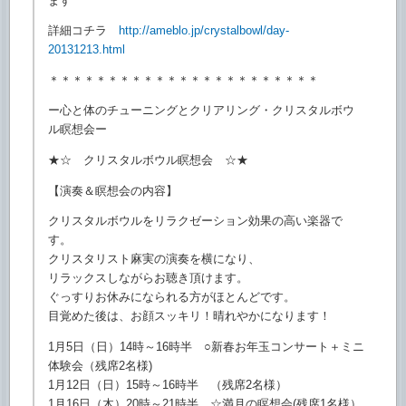
ます
詳細コチラ
http://ameblo.jp/crystalbowl/
day-
20131213.html
＊＊＊＊＊＊＊＊＊＊＊＊＊＊＊＊＊＊＊＊＊＊＊
ー心と体のチューニングとクリアリング・
クリスタルボウ
ル瞑想会ー
★☆ クリスタルボウル瞑想会 ☆★
【演奏＆瞑想会の内容】
クリスタルボウルをリラクゼーション効果の高い楽器で
す。
クリスタリスト麻実の演奏を横になり、
リラックスしながらお聴き頂けます。
ぐっすりお休みになられる方がほとんどです。
目覚めた後は、お顔スッキリ！晴れやかになります！
1月5日（日）14時～16時半 ○新春お年玉コンサート＋ミニ
体験会（残席2名様)
1月12日（日）15時～16時半 （残席2名様）
1月16日（木）20時～21時半 ☆満月の瞑想会(残席1名様）