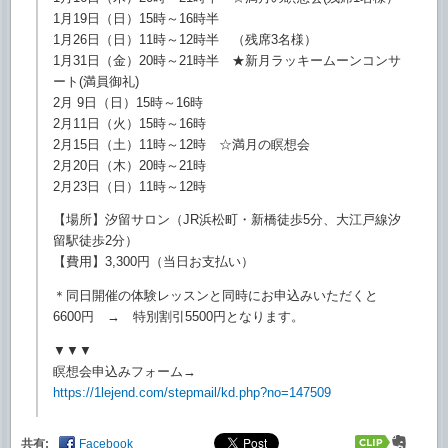
1月19日（日）15時～16時半
1月26日（日）11時～12時半 （残席3名様）
1月31日（金）20時～21時半 ★新月ラッキームーンコンサ
ート(満員御礼)
2月 9日（日）15時～16時
2月11日（火）15時～16時
2月15日（土）11時～12時 ☆満月の瞑想会
2月20日（木）20時～21時
2月23日（日）11時～12時
【場所】汐留サロン（JR浜松町・新橋徒歩5分、
大江戸線汐
留駅徒歩2分）
【費用】3,300円（当日お支払い）
＊同日開催の体験レッスンと同時にお申込みいただくと
6600円 → 特別割引5500円となります。
▼▼▼
瞑想会申込みフォーム→
https://1lejend.com/stepmail/
kd.php?no=147509
共有:
Facebook