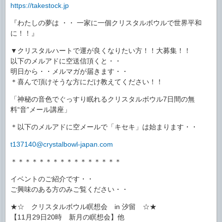
https://takestock.jp
『わたしの夢は ・・ 一家に一個クリスタルボウルで世界平和
に！！』
▼クリスタルハートで運が良くなりたい方！！大募集！！
以下のメルアドに空送信頂くと・・
明日から・・メルマガが届きます・・
＊喜んで頂けそうな方にだけ教えてください！！
「神秘の音色でぐっすり眠れるクリスタルボウル7日間の無
料“音”メール講座」
＊以下のメルアドに空メールで「キセキ」は始まります・・
t137140@crystalbowl-japan.com
＊＊＊＊＊＊＊＊＊＊＊＊＊＊＊＊
イベントのご紹介です・・
ご興味のある方のみご覧ください・・
★☆ クリスタルボウル瞑想会 in 汐留 ☆★
【11月29日20時 新月の瞑想会】他