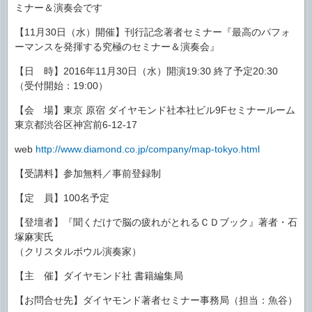
ミナー＆演奏会です
【11月30日（水）開催】刊行記念著者セミナー『最高のパフォ
ーマンスを発揮する究極のセミナー＆演奏会』
【日 時】2016年11月30日（水）開演19:30 終了予定20:30
（受付開始：19:00）
【会 場】東京 原宿 ダイヤモンド社本社ビル9Fセミナールーム
東京都渋谷区神宮前6-12-17
web
http://www.diamond.co.jp/company/map-tokyo.html
【受講料】参加無料／事前登録制
【定 員】100名予定
【登壇者】『聞くだけで脳の疲れがとれるＣＤブック』著者・石
塚麻実氏
（クリスタルボウル演奏家）
【主 催】ダイヤモンド社 書籍編集局
【お問合せ先】ダイヤモンド著者セミナー事務局（担当：魚谷）