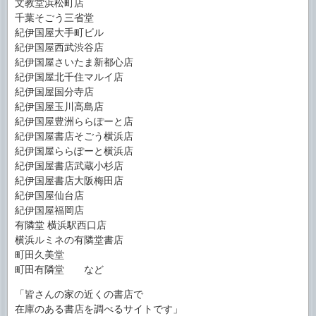
文教堂浜松町店
千葉そごう三省堂
紀伊国屋大手町ビル
紀伊国屋西武渋谷店
紀伊国屋さいたま新都心店
紀伊国屋北千住マルイ店
紀伊国屋国分寺店
紀伊国屋玉川高島店
紀伊国屋豊洲ららぽーと店
紀伊国屋書店そごう横浜店
紀伊国屋ららぽーと横浜店
紀伊国屋書店武蔵小杉店
紀伊国屋書店大阪梅田店
紀伊国屋仙台店
紀伊国屋福岡店
有隣堂 横浜駅西口店
横浜ルミネの有隣堂書店
町田久美堂
町田有隣堂 など
「皆さんの家の近くの書店で
在庫のある書店を調べるサイトです」