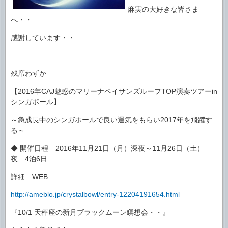
麻実の大好きな皆さま
へ・・
感謝しています・・
残席わずか
【2016年CAJ魅惑のマリーナベイサンズルーフTOP演奏ツアーin
シンガポール】
～急成長中のシンガポールで良い運気をもらい2017年を飛躍す
る～
◆ 開催日程 2016年11月21日（月）深夜～11月26日（土）
夜 4泊6日
詳細 WEB
http://ameblo.jp/crystalbowl/entry-12204191654.html
『10/1 天秤座の新月ブラックムーン瞑想会・・』