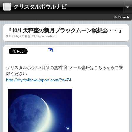
クリスタルボウルナビ
Search
『10/1 天秤座の新月ブラックムーン瞑想会・・』
9月 29th, 2016 @ 03:12 pm › admin
クリスタルボウル7日間の無料“音”メール講座はこちらからご登
録ください
http://crystalbowl-japan.com/?p=74