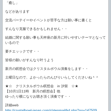
「癒し」
などがあります
交流パーテイーやイベントが苦手な方は願い事に書くと
すんなり克服できるかもしれません・・
結婚に関する願い事も天秤座の新月に叶いやすいテーマとなって
いるので
要チエッックです・・
皆様の願いがすんなり叶うよう
新月の瞑想会ではクリスタルボウル演奏をします・・
土曜日なので、よかったらのんびりいらしてくださいね＾＾
★☆ クリスタルボウル瞑想会 in 汐留 ☆★
【10月1日11時 新月の瞑想会】他
ゆったり横になりお聴き頂く演奏です・・
詳細web
http://crystalbowl-japan.com/r/stepmail/kd.php?no=147509