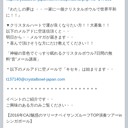
『わたしの夢は ・・ 一家に一個クリスタルボウルで世界平和
に！！』
▼クリスタルハートで運が良くなりたい方！！大募集！！
以下のメルアドに空送信頂くと・・
明日から・・メルマガが届きます・・
＊喜んで頂けそうな方にだけ教えてください！！
「神秘の音色でぐっすり眠れるクリスタルボウル7日間の無
料“音”メール講座」
＊以下のメルアドに空メールで「キセキ」は始まります・・
t137140@crystalbowl-japan.com
＊＊＊＊＊＊＊＊＊＊＊＊＊＊＊＊＊＊＊＊＊＊＊
イベントのご紹介です・・
ご興味のある方のみご覧ください・・
【2016年CAJ魅惑のマリーナベイサンズルーフTOP演奏ツアーin
シンガポール】