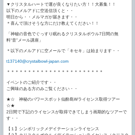
▼クリスタルハートで運が良くなりたい方！！大募集！！
以下のメルアドに空送信頂くと・・
明日から・・メルマガが届きます・・
＊喜んで頂けそうな方にだけ教えてください！！
「神秘の音色でぐっすり眠れるクリスタルボウル7日間の無
料“音”メール講座」
＊以下のメルアドに空メールで「キセキ」は始まります・・
t137140@crystalbowl-japan.com
＊＊＊＊＊＊＊＊＊＊＊＊＊＊＊＊＊＊＊＊＊＊＊
イベントのご紹介です・・
ご興味のある方のみご覧ください・・
★☆ 神秘のパワースポット仙酔島Wライセンス取得ツアー
☆★
2日間で下記のライセンスが取得できてしまう画期的なツアーで
す・・
【１】シンボリックメデイテーションライセンス
【２】クリスタルボウルメデイテーションライセンス（クリスタ