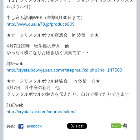
ルボウル付）
申し込み詳細WEB（早割4月30日まで）
http://www.qualia78.jp/product/809
★☆ クリスタルボウル瞑想会 in 汐留 ☆★
4月7日20時 牡牛座の新月 他
ゆったり横になりお聴き頂く演奏です・・
詳細web
http://crystalbowl-japan.com/r/stepmail/kd.php?no=147509
★☆ クリスタルボウル体験会 in 汐留 ☆★
4月7日 牡牛座の新月 他
クリスタルボウルの魅力を伝えたり、自分で奏でたりできます
詳細web
http://crystal-ac.com/course/taiken/
共有:
Facebook