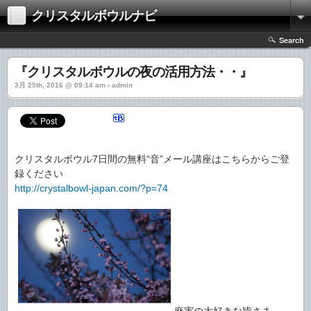
クリスタルボウルナビ
Search
『クリスタルボウルの夜の活用方法・・』
3月 25th, 2016 @ 09:14 am › admin
クリスタルボウル7日間の無料“音”メール講座はこちらからご登
録ください
http://crystalbowl-japan.com/?p=74
麻実の大好きな皆さま