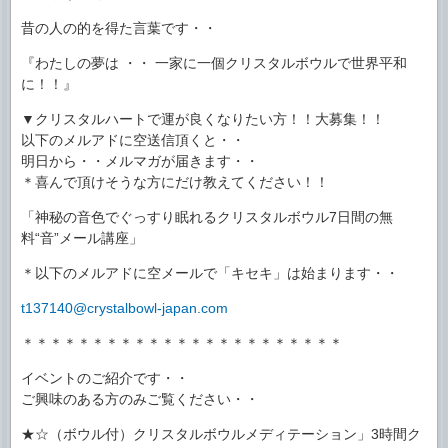
昔の人の的を得た言葉です・・
『わたしの夢は ・・ 一家に一個クリスタルボウルで世界平和
に！！』
▼クリスタルハートで運が良くなりたい方！！大募集！！
以下のメルアドに空送信頂くと・・
明日から・・メルマガが届きます・・
＊喜んで頂けそうな方にだけ教えてください！！
「神秘の音色でぐっすり眠れるクリスタルボウル7日間の無
料“音”メール講座」
＊以下のメルアドに空メールで「キセキ」は始まります・・
t137140@crystalbowl-japan.com
＊＊＊＊＊＊＊＊＊＊＊＊＊＊＊＊＊＊＊＊＊＊＊
イベントのご紹介です・・
ご興味のある方のみご覧ください・・
★☆（ボウル付）クリスタルボウルメディテーション」3時間ク