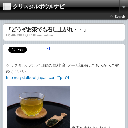
クリスタルボウルナビ
Search
『どうぞお茶でも召し上がれ・・』
9月 4th, 2016 @ 07:00 am › admin
クリスタルボウル7日間の無料“音”メール講座はこちらからご登
録ください
http://crystalbowl-japan.com/?p=74
麻実の大好きな皆さま