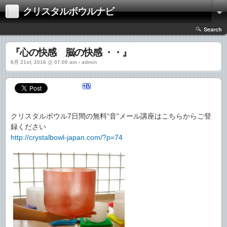
クリスタルボウルナビ
Search
『心の快感 脳の快感 ・・』
8月 21st, 2016 @ 07:00 am › admin
クリスタルボウル7日間の無料“音”メール講座はこちらからご登
録ください
http://crystalbowl-japan.com/?p=74