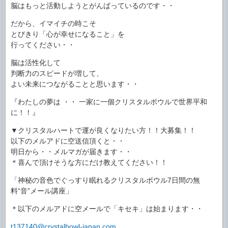
脳はもっと活動しようとがんばっているのです・・
だから、イマイチの時こそ
とびきり「心が幸せになること」を
行ってください・・
脳は活性化して
判断力のスピードが増して、
よい未来につながることと思います・・
『わたしの夢は ・・ 一家に一個クリスタルボウルで世界平和
に！！』
▼クリスタルハートで運が良くなりたい方！！大募集！！
以下のメルアドに空送信頂くと・・
明日から・・メルマガが届きます・・
＊喜んで頂けそうな方にだけ教えてください！！
「神秘の音色でぐっすり眠れるクリスタルボウル7日間の無
料“音”メール講座」
＊以下のメルアドに空メールで「キセキ」は始まります・・
t137140@crystalbowl-japan.com