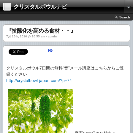
クリスタルボウルナビ
Search
『抗酸化を高める食材・・』
7月 15th, 2016 @ 10:55 am › admin
クリスタルボウル7日間の無料“音”メール講座はこちらからご登
録ください
http://crystalbowl-japan.com/?p=74
麻実の大好きな皆さま