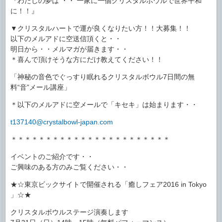
『わたしの夢は ・・ 一家に一個クリスタルボウルで世界平和
に！！』
▼クリスタルハートで運が良くなりたい方！！大募集！！
以下のメルアドに空送信頂くと・・
明日から・・メルマガが届きます・・
＊喜んで頂けそうな方にだけ教えてください！！
「神秘の音色でぐっすり眠れるクリスタルボウル7日間の無
料“音”メール講座」
＊以下のメルアドに空メールで「キセキ」は始まります・・
t137140@crystalbowl-japan.com
＊＊＊＊＊＊＊＊＊＊＊＊＊＊＊＊＊＊＊＊＊＊＊
イベントのご紹介です・・
ご興味のある方のみご覧ください・・
★☆東京ビックサイトで開催される「癒しフェア2016 in Tokyo
」☆★
クリスタルボウルステージ演奏します