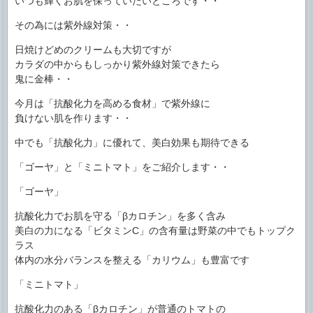
いつも輝くお肌を保っていたいところです・・
その為には紫外線対策・・
日焼けどめのクリームも大切ですが
カラダの中からもしっかり紫外線対策できたら
鬼に金棒・・
今月は「抗酸化力を高める食材」で紫外線に
負けない肌を作ります・・
中でも「抗酸化力」に優れて、美白効果も期待できる
「ゴーヤ」と「ミニトマト」をご紹介します・・
「ゴーヤ」
抗酸化力でお肌を守る「βカロチン」を多く含み
美白の力になる「ビタミンC」の含有量は野菜の中でもトップク
ラス
体内の水分バランスを整える「カリウム」も豊富です
「ミニトマト」
抗酸化力のある「βカロチン」が普通のトマトの